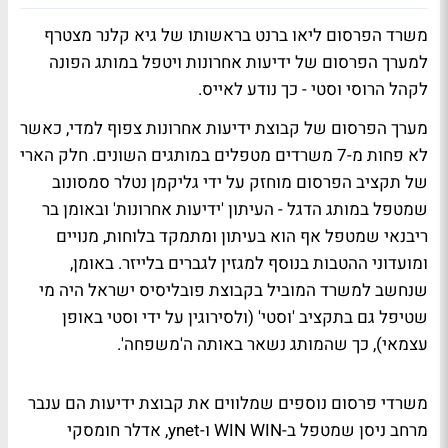
משרד הפרסום
ליאו ברנט
בראשותו של
גיא קלנר
מצטרף
למערך הפרסום של
ידיעות אחרונות
ויטפל במותג הפונה
לקהל הרוסי
וסטי
- כך נודע לאייס.
מערך הפרסום של קבוצת ידיעות אחרונות צפוף למדי, כאשר
לא פחות מ-7 משרדים מטפלים במותגים השונים. חלק הארי
של תקציב הפרסום מוחזק על ידי גליקמן נטלר סמסונוב
שמטפל במותג הדגל - העיתון 'ידיעות אחרונות' ובאומן בר
ריבנאי שמטפל אף הוא בעיתון ומתמקד בלוחות, מנויים
ומועדוני ההטבות בנוסף למגזין לגברים בלייזר. באומן,
שנחשב למשרד המוביל בקבוצת פובליסיס ישראל היה מי
שטיפל גם בתקציב 'וסטי' (ולסירוגין על ידי וסטי באופן
עצמאי), כך שהמותג נשאר באותה ה'משפחה'.
משרדי פרסום נוספים שמלווים את קבוצת ידיעות הם
ענבר
מרחב ניסן
שמטפל ב-
WIN WIN
ו-
ynet
,
אדלר חומסקי