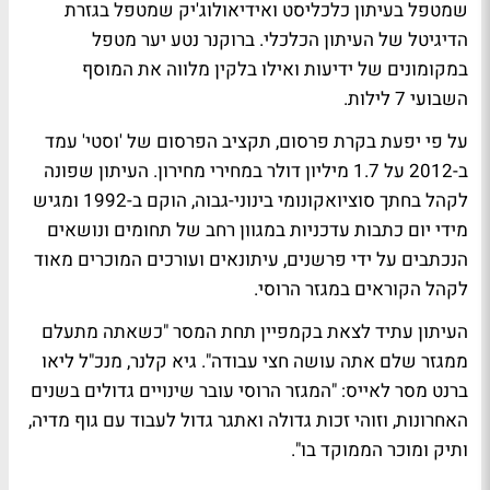
שמטפל בעיתון
כלכליסט
ו
אידיאולוג'יק
שמטפל בגזרת
הדיגיטל של העיתון הכלכלי.
ברוקנר נטע יער
מטפל
במקומונים של ידיעות ואילו
בלקין
מלווה את המוסף
השבועי
7 לילות
.
על פי יפעת בקרת פרסום, תקציב הפרסום של 'וסטי' עמד
ב-2012 על 1.7 מיליון דולר במחירי מחירון. העיתון שפונה
לקהל בחתך סוציואקונומי בינוני-גבוה, הוקם ב-1992 ומגיש
מידי יום כתבות עדכניות במגוון רחב של תחומים ונושאים
הנכתבים על ידי פרשנים, עיתונאים ועורכים המוכרים מאוד
לקהל הקוראים במגזר הרוסי.
העיתון עתיד לצאת בקמפיין תחת המסר "כשאתה מתעלם
ממגזר שלם אתה עושה חצי עבודה". גיא קלנר, מנכ"ל ליאו
ברנט מסר לאייס: "המגזר הרוסי עובר שינויים גדולים בשנים
האחרונות, וזוהי זכות גדולה ואתגר גדול לעבוד עם גוף מדיה,
ותיק ומוכר הממוקד בו".