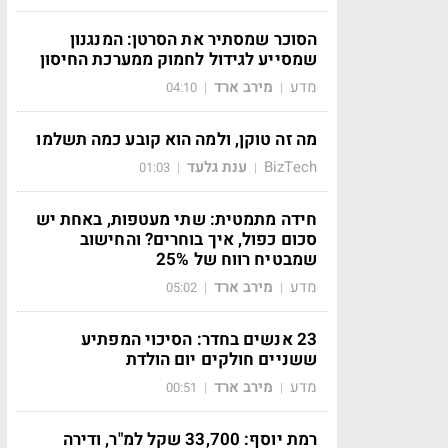
הסוכר שמסתיר את הסרטן: המנגנון
שמסייע לגידול לחמוק ממערכת החיסון
מדע
מירב ארד
04:10
|
|
מה זה טוקן, ולמה הוא קובע כמה תשלמו
BizTech
ענת גלעד
01:03
|
|
חידה מתמטית: שתי מעטפות, באחת יש
סכום כפול, איך בוחרים? והחישוב
שמבטיח רווח של 25%
מדע
מירב ארד
05:02
|
|
23 אנשים בחדר: הסיכוי המפתיע
ששניים חולקים יום הולדת
מדע
מירב ארד
00:51
|
|
רמת יוסף: 33,700 שקל למ"ר, ודירה