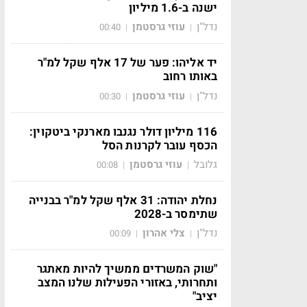
ישנה ב-1.6 מיליון
נדל"ן
עוזי גרסטמן
00:40
|
|
יד אליהו: פער של 17 אלף שקל למ"ר
באותו רחוב
נדל"ן
עוזי גרסטמן
00:30
|
|
116 מיליון דולר נגנבו מארנקי ביטקוין:
הכסף עובר לקרנות הסל
גלובל
עוזי גרסטמן
00:08
|
|
נחלת יהודה: 31 אלף שקל למ"ר בבנייה
שתימסר ב-2028
נדל"ן
צלי אהרון
00:09
|
|
"שוק המשרדים ממשיך להיות מאתגר
ותחרותי, באזורי הפעילות שלנו המצב
יציב"