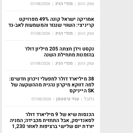
שוק ההון
מנדי הניג
07/08/2026
|
|
אמריקה ישראל קונה 49% מפרויקט
קריניצי: השווי שנגזר והמשמעות לאב-גד
שוק ההון
מנדי הניג
07/08/2026
|
|
נקסט ויז'ן חצתה 205 מיליון דולר
בהזמנות מתחילת השנה
שוק ההון
מנדי הניג
07/08/2026
|
|
38 מיליארד דולר למפעלי זיכרון חדשים:
למה דווקא מיקרון נהנית מההשקעה של
SK הייניקס
גלובל
עוזי גרסטמן
07/08/2026
|
|
הכנסות שיא של 9 מיליארד דולר
לסאנדיסק, אבל התחזית מכבידה; המניה
יורדת יום שלישי ברציפות לאזור 1,230