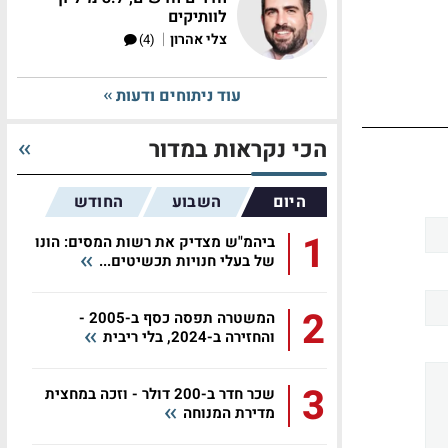
לוותיקים
|
צלי אהרון
(4)
עוד ניתוחים ודעות
הכי נקראות במדור
היום
השבוע
החודש
1
ביהמ"ש מצדיק את רשות המסים: הונו
של בעלי חנויות תכשיטים...
2
המשטרה תפסה כסף ב-2005 -
והחזירה ב-2024, בלי ריבית
3
שכר חדר ב-200 דולר - וזכה במחצית
מדירת המנוחה