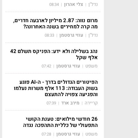
נדל"ן
צלי אהרון
08:34
|
|
מרום נווה: 2.87 מיליון לארבעה חדרים,
מה קרה למחירים בשנה האחרונה?
נדל"ן
עוזי גרסטמן
08:33
|
|
נהג בשלילה ולא ידע: הפניקס תשלם 42
אלף שקל
משפט
עוזי גרסטמן
07:42
|
|
הפיטורים הגדולים בדרך - ה-AI פוגע
בשוק העבודה: 113 אלף משרות נעלמו
והפגיעה צפויה להתעצם
קריירה
מירב ארד
07:39
|
|
26 חודשי מילואים: טענת הקושי
התפעולי של כללית התהפכה נגדה
משפט
עוזי גרסטמן
07:28
|
|