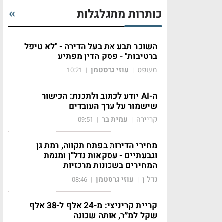
כותרות מתגלגלות
השוכר תבע את בעל הדירה - "לא טיפל
ברטיבות" - פסק הדין מפתיע
משפט
עוזי גרסטמן
10:21
|
|
ה-AI יודע לכתוב ולתכנת: הכישור
שישמור על ערך העובדים
קריירה
עמית בר
09:51
|
|
מחירי הדירות בפתח תקווה, רמת גן
וגבעתיים - עסקאות נדל"ן ומגמת
המחירים בשכונות מרכזיות
נדל"ן
עוזי גרסטמן
08:46
|
|
קריית קריניצי: מ-24 אלף ל-38 אלף
שקל למ״ר, אותה שכונה