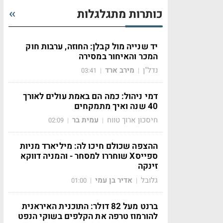
כותרות מתגלגלות
יד שנייה מול קבלן: החוזה, ערבות חוק
המכר והאיחור במסירה
נדל"ן
מירב ארד
03:41
|
|
דמי ניהול: כמה הם באמת עולים לאורך
40 שנה ואיך מתמקחים
חיסכון ארוך טווח
עמית בר
02:09
|
|
ההצפה שכולם חיכו לה: מיליארד מניות
ספייסX שוחררו למסחר - והמניה דווקא
זינקה
גלובל
אדיר בן עמי
01:00
|
|
ברנט מעל 82 דולר: התוכנית האיראנית
להורמוז טרפה את הקלפים בשוקי הנפט