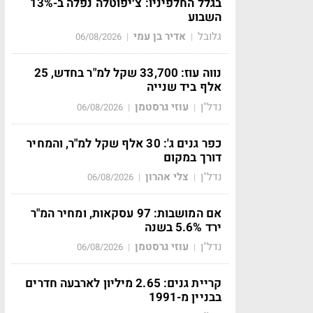
בגלל החלפיניו: צ׳יפוטלה נפלה ב-13%
השבוע
גלובל
אדיר בן עמי
06/08/2026
|
|
נווה עוז: 33,700 שקל למ"ר בחדש, 25
אלף ביד שנייה
נדל"ן
עוזי גרסטמן
06/08/2026
|
|
כפר גנים ג': 30 אלף שקל למ"ר, והמחיר
דורך במקום
נדל"ן
צלי אהרון
06/08/2026
|
|
אם המושבות: 97 עסקאות, ומחיר המ"ר
ירד 5.6% בשנה
נדל"ן
עוזי גרסטמן
06/08/2026
|
|
קריית גנים: 2.65 מיליון לארבעה חדרים
בבניין מ-1991