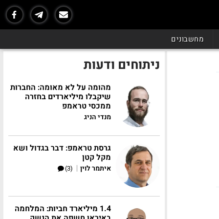
מחשבונים
ניתוחים ודעות
מהומה על לא מאומה: החברות
שיקבלו מיליארדים בחזרה
ממכסי טראמפ
מנדי הניג
גרסת טראמפ: דבר בגדול ושא
מקל קטן
|
איתמר לוין
(3)
1.4 מיליארד חביות: המלחמה
באיראן חשפה את הנשק