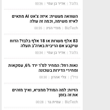
גלובל
אדיר בן עמי
00:36
|
|
השוואה מעשית: איזה צ'אט AI מתאים
לאיזו משימה, וכמה זה עולה
BizTech
מנדי הניג
00:35
|
|
83 אלף משרות או 18 אלף בלבד? הדוח
שיקבע אם הריבית בארה"ב תעלה
גלובל
אדיר בן עמי
00:34
|
|
נאות רחל: המחיר למ"ר ירד 6%, עסקאות
ומחירי הדירות בשכונה
נדל"ן
צלי אהרון
00:30
|
|
הזיות: למה המודל ממציא, ואיך מזהים
את זה בזמן
BizTech
עמית בר
00:28
|
|