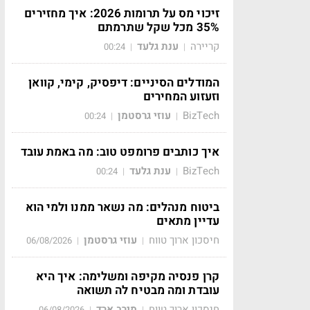
זיכוי מס על תרומות 2026: איך מחזירים
35% מכל שקל שתרמתם
קריירה
ענת גלעד
00:24
|
|
המודלים הסיניים: דיפסיק, קימי, קוואן
וזעזוע המחירים
BizTech
עוזי גרסטמן
00:24
|
|
איך כותבים פרומפט טוב: מה באמת עובד
BizTech
ענת גלעד
00:24
|
|
ביטוח מנהלים: מה נשאר ממנו ולמי הוא
עדיין מתאים
חיסכון ארוך טווח
עוזי גרסטמן
06/08/2026
|
|
קרן פנסיה מקיפה ומשלימה: איך היא
עובדת ומה מבטיח לה תשואה
חיסכון ארוך טווח
מירב ארד
06/08/2026
|
|