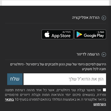
הורדת אפליקציה
הרשמה לדיוור
הירשם לסיכום היומי של שוק ההון ולמבזקים של ביזפורטל - ניוזלטרים
חובה לכל משקיע
אני מאשר קבלת שני ניוזלטרים, אשר כל אחד מהווה רשימת תפוצה
נפרדת, בנושאים סיכום יומי והתראות חמות וקבלת דיוורים פרסומיים
בדואר אלקטרוני ו/ או באמצעות הסלולר בהתאם למפורט בסעיף 10
בתנאי
השימוש