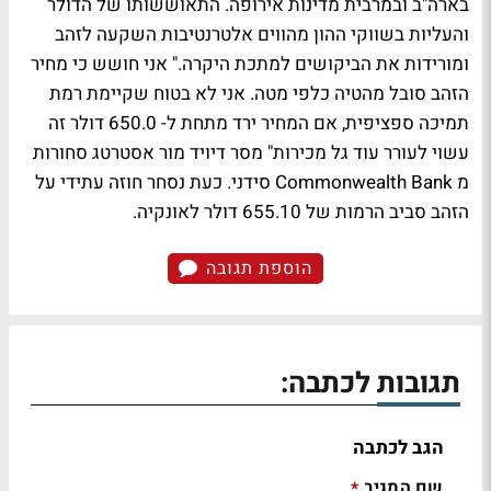
בארה"ב ובמרבית מדינות אירופה. התאוששותו של הדולר
והעליות בשווקי ההון מהווים אלטרנטיבות השקעה לזהב
ומורידות את הביקושים למתכת היקרה." אני חושש כי מחיר
הזהב סובל מהטיה כלפי מטה. אני לא בטוח שקיימת רמת
תמיכה ספציפית, אם המחיר ירד מתחת ל- 650.0 דולר זה
עשוי לעורר עוד גל מכירות" מסר דיויד מור אסטרטג סחורות
מ Commonwealth Bank סידני. כעת נסחר חוזה עתידי על
הזהב סביב הרמות של 655.10 דולר לאונקיה.
הוספת תגובה
תגובות לכתבה:
הגב לכתבה
שם המגיב
*