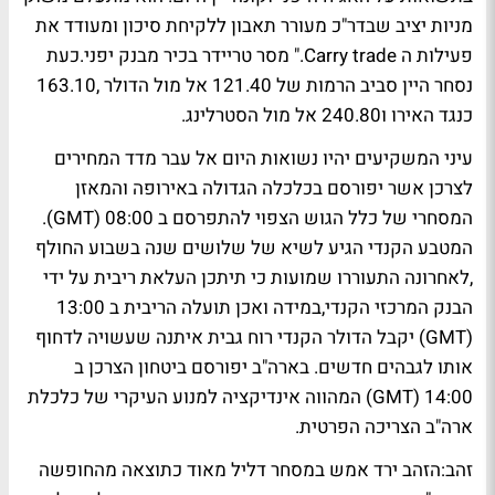
מניות יציב שבדר"כ מעורר תאבון ללקיחת סיכון ומעודד את
פעילות ה Carry trade." מסר טריידר בכיר מבנק יפני.כעת
נסחר היין סביב הרמות של 121.40 אל מול הדולר ,163.10
כנגד האירו ו240.80 אל מול הסטרלינג.
עיני המשקיעים יהיו נשואות היום אל עבר מדד המחירים
לצרכן אשר יפורסם בכלכלה הגדולה באירופה והמאזן
המסחרי של כלל הגוש הצפוי להתפרסם ב 08:00 (GMT).
המטבע הקנדי הגיע לשיא של שלושים שנה בשבוע החולף
,לאחרונה התעוררו שמועות כי תיתכן העלאת ריבית על ידי
הבנק המרכזי הקנדי,במידה ואכן תועלה הריבית ב 13:00
(GMT) יקבל הדולר הקנדי רוח גבית איתנה שעשויה לדחוף
אותו לגבהים חדשים. בארה"ב יפורסם ביטחון הצרכן ב
14:00 (GMT) המהווה אינדיקציה למנוע העיקרי של כלכלת
ארה"ב הצריכה הפרטית.
זהב:הזהב ירד אמש במסחר דליל מאוד כתוצאה מהחופשה