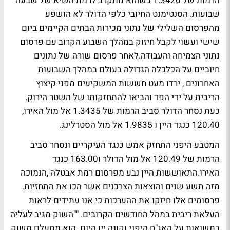
הרמות של 1.3420 כשהוא מתקרב לרמת השיא של שבעה
שבועות. הסנטימנט החיובי כלפי הדולר לא הושפע
מהפרסום השלילי של נתוני מכירות הבתים הקיימים ביום
שישי ועשוי לקבל חיזוק במהלך השבוע הקרוב עם פרסום
נתוני הצמיחה והעבודה.לאחר פרסום שורה של נתונים
חיוביים על הכלכלה הגדולה בעולם במהלך השבועות
האחרונים , ירדו מעט חששות המשקיעים מפני קיצוץ
הריבית על ידי הפד והביאו להתחזקותו של השטר הירוק.
כעת נסחר הדולר סביב הרמות של 1.3435 אל מול האירו,
120.40 כנגד היין ו 1.9835 אל מול הסטרלינג.
המטבע היפני התחזק אמש כנגד העיקריים ונסחר סביב
הרמות של 120.49 אל מול הדולר ו163.00 כנגד
האירו.התאוששות היין נבע מפרסום רמת אבטלה ,הנמוכה
מזה תשע שנים והוצאות הצרכנים אשר הכו את התחזיות.
פרסומים אלו חיזקו את ההערכות כי אנו עתידים לראות
העלאת ריבית במהל החודשים הקרובים. ""השוק מגיב לעליה
בתשואות על האג"ח היפני וקונה יין היום. הוא מתעלם משוק