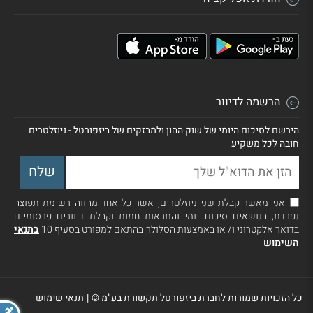
הרשמה לדיוור
הירשם לסיכום היומי של שוק ההון ולמבזקים של ביזפורטל - ניוזלטרים
חובה לכל משקיע
אני מאשר קבלת שני ניוזלטרים, אשר כל אחד מהווה רשימת תפוצה
נפרדת, בנושאים סיכום יומי והתראות חמות וקבלת דיוורים פרסומיים
בדואר אלקטרוני ו/ או באמצעות הסלולר בהתאם למפורט בסעיף 10
בתנאי
השימוש
כל הזכויות שמורות לחברת ביזפורטל תקשורת בע"מ ©
|
תנאי שימוש