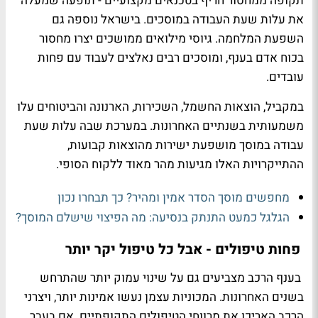
תקופה ממחסור חריף בטכנאים מקצועיים - תופעה שמעלה
את עלות שעת העבודה במוסכים. בישראל נוספה גם
השפעת המלחמה. גיוסי מילואים ממושכים יצרו מחסור
בכוח אדם בענף, ומוסכים רבים נאלצים לעבוד עם פחות
עובדים.
במקביל, הוצאות החשמל, השכירות, הארנונה והביטוחים עלו
משמעותית בשנתיים האחרונות. במערכת שבה עלות שעת
עבודה במוסך מושפעת ישירות מהוצאות קבועות,
ההתייקרויות האלו מגיעות מהר מאוד ללקוח הסופי.
מחפשים מוסך הסדר אמין ומהיר? כך תבחרו נכון
הגלגל כמעט התנתק בנסיעה: מה הפיצוי שישלם המוסך?
פחות טיפולים - אבל כל טיפול יקר יותר
בענף הרכב מצביעים גם על שינוי עמוק יותר שהתרחש
בשנים האחרונות. המכוניות עצמן נעשו אמינות יותר, ויצרני
הרכב האריכו את מרווחי הטיפולים התקופתיים. אם בעבר