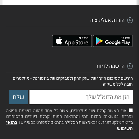
הורדת אפליקציה
הרשמה לדיוור
הירשם לסיכום היומי של שוק ההון ולמבזקים של ביזפורטל - ניוזלטרים
חובה לכל משקיע
אני מאשר קבלת שני ניוזלטרים, אשר כל אחד מהווה רשימת תפוצה
נפרדת, בנושאים סיכום יומי והתראות חמות וקבלת דיוורים פרסומיים
בדואר אלקטרוני ו/ או באמצעות הסלולר בהתאם למפורט בסעיף 10
בתנאי
השימוש