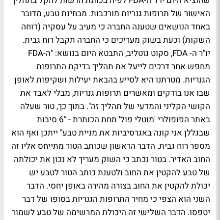
שהוציא היום יו"ר ה-FDA לפיה בכוונת הרשות להקל בתהליך
האישור של תרופות גנריות מורכבות. מבחינת טבע, מדובר
באחד הנושאים שטענה החברה כי מעיב על עסקיה (דוחה
השקות) וכעת בשוק מעריכים כי החברה תקבל רוח גבית.
יו"ר ה- FDA, סקוט גוטליב, התבטא היום בנושא: "ה-FDA
מחפש אחר דרכים לייעל את תהליך בדיקת התרופות
הגנריות. מטרתנו היא לסייע בהבאת יעילות ושקיפות לאופן
שבו אנו בודקים ומאשרים תרופות גנריות, מבלי לאבד את
הקושי הקליני והמדעי של תהליך זה". בתוך כך, טור שעלה
באתר הפופולרי 'מוטלי פול' תחת הכותרת - "6 סיבות
שבגללן אני קונה באגרסיביות את מניית טבע" ייתכן ואף הוא
מספר רוח גבית. הדבר הראשון שכותב הטור מתייחס אליו זה
החוב האדיר. בטור נכתב כי השוק מעריך לא נכון את יכולתה
של טבע להקטין את החוב ולטענת כותב הטור לטבע יש
יכולת להקטין את החוב בצורה מהירה באופן יחסי. הדבר
השני הוא הצפי כי מחיר התרופות הגנריות בסופו של דבר
יטפסו. הדבר השלישי זה היכולת המרשימה של טבע לשמור