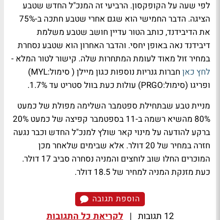
לפי שעה על הקופקסון. הרביעי זה המנכ"ל החדש שטבע
הציגה. הדבר החמישי הוא שגם אחרי שטבע חתכה ב-75%
את הדיבידנד, כותב הטור עדיין חושב שטבע משלמת
דיבידנד נאה באופן יחסי. והדבר האחרון הוא שטבע נסחרת
במחיר זול מאוד לעומת המתחרות שלה. קישור לטור המלא -
לחץ כאן
חברות גנריות נוספות כגון מיילן ( סימול:MYL)
ופריגו (סימול:PRGO) עולות כעת בוול סטריט עד 1.7%.
מניית טבע שבתחילת ספטמבר השלימה מפולת של כמעט
80% מהשיא רשמה ב-11 בספטמבר קפיצה של כמעט 20%
ברקע להודעה על מינוי קאר שולץ למנכ"ל החדש וכבר נגעה
חזרה במחיר של 20 דולר. אלא שבימים שלאחר מכן
המוכרים החלו שוב לוחצים והמניה נסחרה סביב 17 דולר.
כעת מזנקת המניה למחיר של 18.5 דולר.
הוספת תגובה
12 תגובות
|
לקריאת כל התגובות