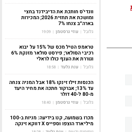
וונדי'ס חותכת את הדיבידנד בחצי
ומושכת את תחזית 2026; המכירות
בארה״ב צנחו 7%
גלובל
עוזי גרסטמן
19:09
|
|
טראמפ הטיל מכס של 15% על יבוא
רכיבי הסולאר; פירסט סולאר מזנקת 6%
וגוררת את הענף כולו לראלי
גלובל
ענת גלעד
18:58
|
|
הכנסות זילו זינקו 18% אבל המניה צנחה
עד 13%; אברקור חתכה את מחיר היעד
מ-80 ל-40 דולר
גלובל
עוזי גרסטמן
18:40
|
|
מכרו בשמועה, קנו בידיעה: מניות ב-100
מיליארד הוצפו וספייס X דווקא זינקה
ניתוחים ודעות
ענת גלעד
18:28
|
|