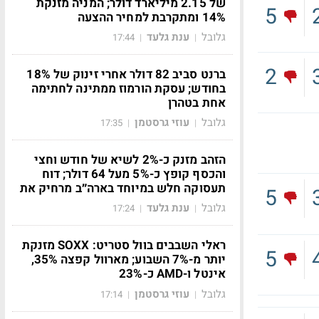
של 2.15 מיליארד דולר; המניה מזנקת
5
14% ומתקרבת למחיר ההצעה
גלובל
ענת גלעד
17:44
|
|
2
ברנט סביב 82 דולר אחרי זינוק של 18%
בחודש; עסקת הורמוז ממתינה לחתימה
אחת בטהרן
גלובל
עוזי גרסטמן
17:35
|
|
הזהב מזנק כ-2% לשיא של חודש וחצי
והכסף קופץ כ-5% מעל 64 דולר; דוח
תעסוקה חלש במיוחד בארה״ב מרחיק את
5
גלובל
ענת גלעד
17:24
|
|
ראלי השבבים בוול סטריט: SOXX מזנקת
5
יותר מ-7% השבוע; מארוול קפצה 35%,
אינטל ו-AMD כ-23%
גלובל
עוזי גרסטמן
17:14
|
|