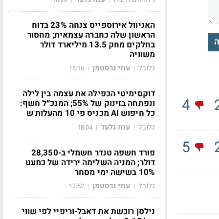
האניוול אירוספייס צנחה 23% בדוח
הראשון שלה כחברה עצמאית; מחסור
ה
בחלקים מחק 13.5 מיליארד דולר
משוויה
גלובל
עוזי גרסטמן
18:16
|
|
דוקסימיטי הכפילה את עצמה בין לילה
4
ונפתחה בזינוק של 55%; המנכ״ל חשף:
כל חיפוש AI מכניס פי 10 מהעלות ש
גלובל
ענת גלעד
18:04
|
|
5
פורד חשפה טנדר חשמלי ב-28,350
דולר; המניה השלימה ירידה של כמעט
10% בשישה ימי מסחר
גלובל
עוזי גרסטמן
17:52
|
|
נילסן רוכשת את דאבל-וריפיי לפי שווי