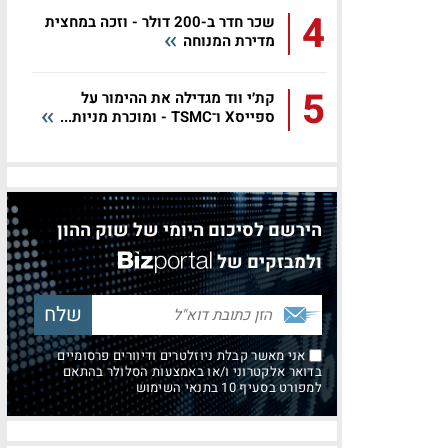
4
שכר חדר ב-200 דולר - וזכה במחצית
מדירת המנוחה
5
קת׳י ווד מגדילה את ההימור על
ספייסX ו־TSMC - ומוכרת מניות...
הירשם לסיכום היומי של שוק ההון
ולמבזקים של
אני מאשר קבלת ניוזלטרים ודיוורים פרסומיים
בדואר אלקטרוני ו/או באמצעות הסלולר בהתאם
למפורט בסעיף 10 בתנאי השימוש