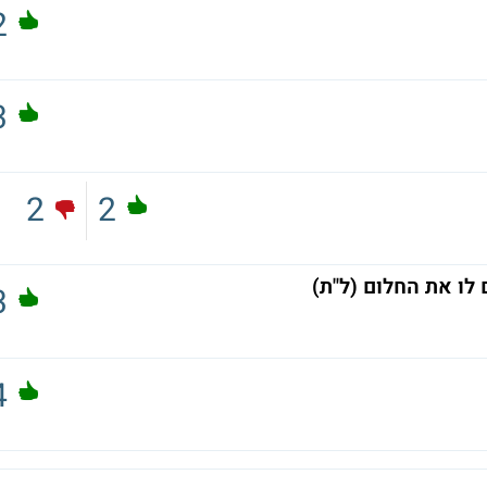
2
3
2
2
 לו את החלום (ל"ת)
3
4