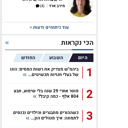
|
מירב ארד
(4)
עוד ניתוחים ודעות
הכי נקראות
היום
השבוע
החודש
1
ביהמ"ש מצדיק את רשות המסים: הונו
של בעלי חנויות תכשיטים...
2
פוטר אחרי 29 שנה בלי שימוע, תבע
804 אלף - כמה קיבל?
3
כשההורים מתבגרים והילדים נכנסים
לתמונה: איך מנהלים הון...