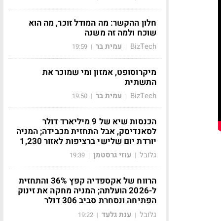
חלון ההקשר: מה המודל זוכר, מה הוא
שוכח ולמה זה משנה
BizTech
עמית בר
19:59
|
|
מיקרוסופט, אמזון ומי שמוכר את
התשתית
BizTech
עמית בר
19:50
|
|
הכנסות שיא של 9 מיליארד דולר
לסאנדיסק, אבל התחזית מכבידה; המניה
יורדת יום שלישי ברציפות לאזור 1,230
גלובל
עוזי גרסטמן
19:39
|
|
הרווח של אקספדיה קפץ 36% והתחזית
ל-2026 הועלתה; המניה מחקה את זינוק
הפתיחה ונסחרת סביב 306 דולר
גלובל
ענת גלעד
19:22
|
|