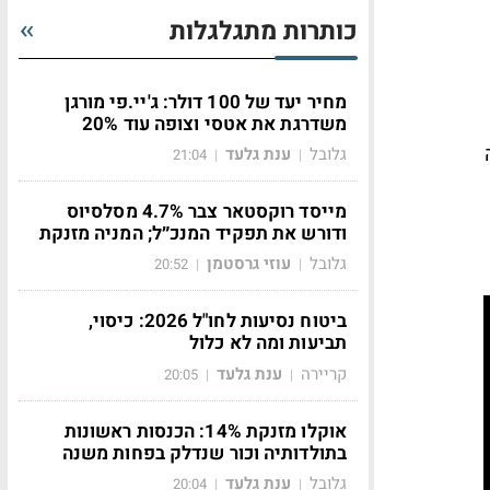
כותרות מתגלגלות
מחיר יעד של 100 דולר: ג'יי.פי מורגן
משדרגת את אטסי וצופה עוד 20%
גלובל
ענת גלעד
21:04
|
|
מייסד רוקסטאר צבר 4.7% מסלסיוס
ודורש את תפקיד המנכ״ל; המניה מזנקת
גלובל
עוזי גרסטמן
20:52
|
|
ביטוח נסיעות לחו"ל 2026: כיסוי,
תביעות ומה לא כלול
קריירה
ענת גלעד
20:05
|
|
אוקלו מזנקת 14%: הכנסות ראשונות
בתולדותיה וכור שנדלק בפחות משנה
גלובל
ענת גלעד
20:04
|
|