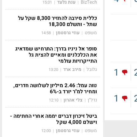
BizTech
ענת גלעד
15:01
|
|
כללית סירבה להחזיר 8,300 שקל על
שתל - ותשלם 18,300
משפט
עוזי גרסטמן
14:58
|
|
סופר אל ניניו בדרך: התרחיש שמדאיג
את הכלכלנים ומאיים להצית גל
התייקרויות עולמי
1
גלובל
מירב ארד
13:20
|
|
נווה עמל: 2.46 מיליון לשלושה חדרים,
ומחיר למ"ר יורד ב-6%
1
נדל"ן
צלי אהרון
12:10
|
|
ביטל זיכרון דברים יממה אחרי החתימה -
וישלם 4,000 שקל
משפט
עוזי גרסטמן
12:00
|
|