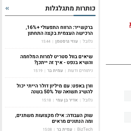
כותרות מתגלגלות
ברקשייר: הרווח התפעולי +16%,
הרכישה העצמית בקצה התחתון
גלובל
עוזי גרסטמן
15:44
|
|
שיאים בוול סטריט למרות המלחמה
והשיא בנפט - איך זה ייתכן?
ניתוחים ודעות
עמית בר
15:19
|
|
וורן באפט: עם מיליון דולר הייתי יכול
להשיג תשואה של 50% בשנה
גלובל
אדיר בן עמי
15:18
|
|
שוק העבודה: אילו מקצועות משתנים,
ומה הנתונים מראים
BizTech
עמית בר
15:08
|
|