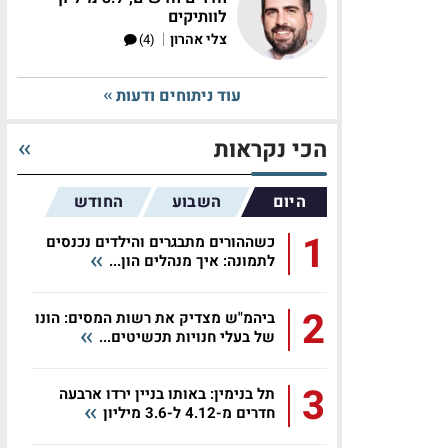
לוותיקים
|
צלי אהרון
(4)
עוד ניתוחים ודעות
הכי נקראות
היום
השבוע
החודש
1
כשההורים מתבגרים והילדים נכנסים
לתמונה: איך מנהלים הון...
2
ביהמ"ש מצדיק את רשות המסים: הונו
של בעלי חנויות תכשיטים...
3
תל בנימין: באותו בניין ירדו ארבעה
חדרים מ-4.12 ל-3.6 מיליון