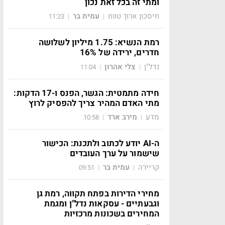
ומתי זה בכל זאת נכון
חיסכון ארוך טווח
עמית בר
11:23
|
|
רמת הנשיא: 1.75 מיליון לשלושה
חדרים, ירידה של 16%
נדל"ן
צלי אהרון
11:04
|
|
חידה מתמטית: הגשר, הפנס ו-17 הדקות:
מתי האדם המהיר צריך להפסיק לרוץ
מדע
מירב ארד
10:58
|
|
ה-AI יודע לכתוב ולתכנת: הכישור
שישמור על ערך העובדים
קריירה
עמית בר
09:51
|
|
מחירי הדירות בפתח תקווה, רמת גן
וגבעתיים - עסקאות נדל"ן ומגמת
המחירים בשכונות מרכזיות