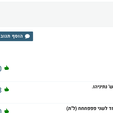
הוסף תגוב
0
 נתיניהו.
3
אחד לשני פפפחחח (ל"ת)
0