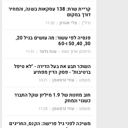
קריית שרת: 138 עסקאות בשנה, והמחיר
דורך במקום
נדל"ן
צלי אהרון
11:52
|
|
פנסיה לפי עשור: מה עושים בגיל 20,
30, 40, 50 ו-60
חיסכון ארוך טווח
ענת גלעד
11:51
|
|
השוכר תבע את בעל הדירה - "לא טיפל
ברטיבות" - פסק הדין מפתיע
משפט
עוזי גרסטמן
10:21
|
|
חוב מזונות של 1.9 מיליון שקל התברר
כשגוי ונמחק
משפט
עוזי גרסטמן
11:25
|
|
משיכה לפני גיל פרישה: הקנס, החריגים