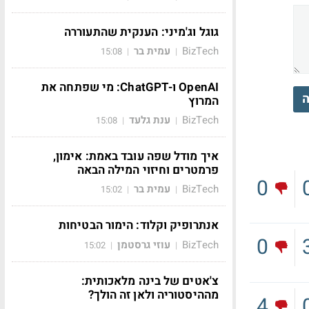
גוגל וג'מיני: הענקית שהתעוררה
BizTech
עמית בר
15:08
|
|
OpenAI ו-ChatGPT: מי שפתחה את
ה
המרוץ
BizTech
ענת גלעד
15:08
|
|
איך מודל שפה עובד באמת: אימון,
פרמטרים וחיזוי המילה הבאה
0
BizTech
עמית בר
15:02
|
|
אנתרופיק וקלוד: הימור הבטיחות
0
BizTech
עוזי גרסטמן
15:02
|
|
צ'אטים של בינה מלאכותית:
מההיסטוריה ולאן זה הולך?
4