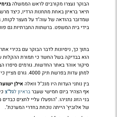
הבוקר נעצרו מקורבים לראש הממשלה
בנימי
תיאר בראיון באחת מתחנות הרדיו, כיצד מרשו 
שמדובר בהודאה של עוה"ד על מעצר לקוחו, ג
בידי בית המשפט. ברשתות החברתיות גם פו
בתוך כך, ניסיונות לדבר הבוקר עם בכירי אתר
הוא בבדיקה בשל החשד כי תמורת ההקלות שק
סיקור אוהד באתר החדשות. גורמים סיפרו הבו
למתן עדות בפרשת תיק 4000. גורם מציין כי אין בשלב זה עצורים מבין אנשי וואלה.
בין נותני העדות היו מנכ"ל וואלה
אילן ישועה
אף הצהיר ביום חמישי שעבר
בראיון ל
גל"צ
כי
בני הזוג נתניהו. "הופעלו עליי לחצים כבדי
של אלוביץ' הייתה נוכחת בחדרי המערכת".