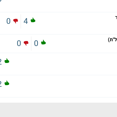
0
4
"ת)
0
0
2
2