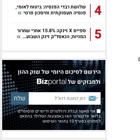
4
שלושת רבדי הפנסיה: ביטוח לאומי,
פנסיה תעסוקתית וחיסכון פרטי
5
ספייס X זינקה 15.8% אחרי שחרור
המניות; הנאסד״ק זינק השבוע...
הירשם לסיכום היומי של שוק ההון
ולמבזקים של
אני מאשר קבלת ניוזלטרים ודיוורים פרסומיים
בדואר אלקטרוני ו/או באמצעות הסלולר בהתאם
למפורט בסעיף 10 בתנאי השימוש