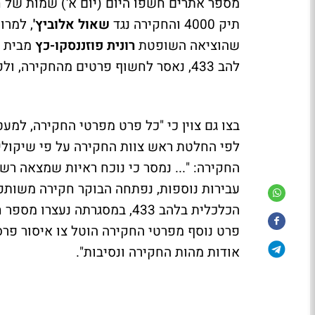
מספר אתרים חשפו היום (יום א') שמות של
תיק 4000 והחקירה נגד
שאול אלוביץ'
, למרו
שהוציאה השופטת
רונית פוזננסקו-כץ
מבית מ
להב 433, נאסר לחשוף פרטים מהחקירה, ולפרסם כל פרט העלול לזהות את החשודים.
בצו גם צוין כי "כל פרט מפרטי החקירה, למע
לפי החלטת ראש צוות החקירה על פי שיקוליו 
החקירה: "... נמסר כי נוכח ראיות שמצאה רש
עבירות נוספות, נפתחה הבוקר חקירה משות
הכלכלית בלהב 433, במסגרתה נ
פרט נוסף מפרטי החקירה הוטל צו איסור פרסום
אודות מהות החקירה ונסיבות".