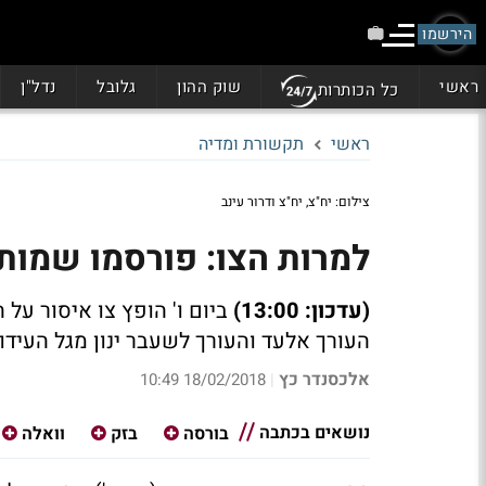
הירשמו
ראשי
שוק ההון
גלובל
נדל"ן
כל הכותרות
ראשי
תקשורת ומדיה
צילום: יח"צ, יח"צ ודרור עינב
למרות הצו: פורסמו שמות ע
(עדכון: 13:00)
ביום ו' הופץ צו איסור על 
העורך אלעד והעורך לשעבר ינון מגל העיד
אלכסנדר כץ
18/02/2018 10:49
|
נושאים בכתבה
בורסה
בזק
וואלה