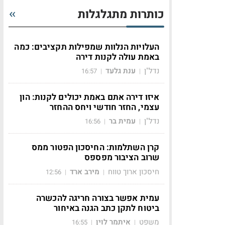
כותרות מתגלגלות
העלויות הנלוות שמפילות תקציבים: כמה
באמת עולה לקנות דירה
נדל"ן
ענת גלעד
16:57
|
|
איזו דירה אתם באמת יכולים לקנות: הון
עצמי, החזר חודשי ויחס ההחזר
נדל"ן
עמית בר
16:56
|
|
קרן השתלמות: החיסכון הפטור ממס
שרוב הציבור מפספס
חיסכון ארוך טווח
מירב ארד
12:56
|
|
עמית אפשר בצורה חריגה להכשרה
ביטוח לתקן כתב הגנה באיחור
משפט
איתמר לוין
16:55
|
|