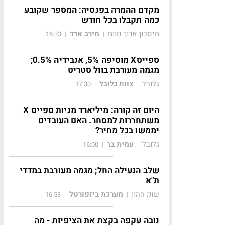
מקדם ההמרה בפנסיה: המספר שקובע
כמה תקבלו בכל חודש
חיסכון ארוך טווח
מירב ארד
16:33
|
|
ספייסX מוסיפה 5%, אנבידיה 0.5%;
מגמה מעורבת בוול סטריט
גלובל
צוות גלובל
17:30
|
|
היום זה קורה: מיליארד מניות ספייס X
משתחררות למסחר. האם העובדים
יממשו בכל מחיר?
גלובל
עמית בר
16:00
|
|
שלב הנעילה החל; מגמה מעורבת במדדי
ת"א
שוק ההון
מערכת ביזפורטל
16:53
|
|
נובה עקפה בקצת את הציפיות - מה