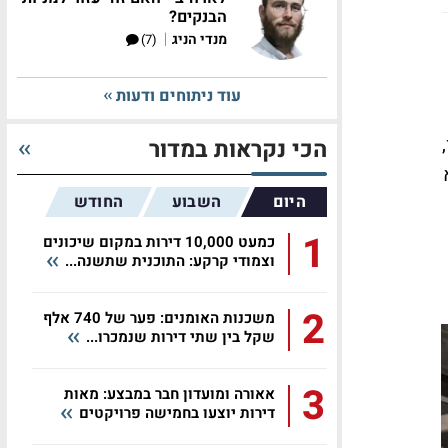
הבנקים?
|
מנדי הניג
(7)
עוד ניתוחים ודעות
הכי נקראות במדור
היום
השבוע
החודש
1
כמעט 10,000 דירות במקום שיכונים
וצמודי קרקע: התוכנית שתשנה...
2
משכנות האומנים: פער של 740 אלף
שקל בין שתי דירות שנמכרו...
3
אאורה ומועדון חבר במבצע: מאות
דירות יוצעו בחמישה פרויקטים