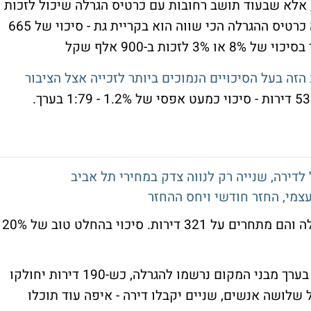
לרחובות), אלא שבעוד תושב רחובות עם כרטיס הגרלה שיכול לזכות
בשיעור של כ-8%, כאן זה כ-3%. אגב, למעשה כרטיס ההגרלה הכי שווה הוא בקריית גת - סיכוי של 665
ה בעל הסיכויים הנמוכים ביותר לזכייה אצל הציבור
עצמי, החזר חודשי ויחס ההחזר
נרשמו כ-1,600 בני המקום להגרלה והם מתחרים על 321 דירות. סיכוי בהחלט טוב של 20%
יש ביקוש לדירות בהנחה. 290 בערך מבני המקום נרשמו להגרלה, כש-190 דירות יחולקו
1:1.5. המשמעות: מכל שלושה אנשים, שניים יקבלו דירה - איפה עוד תוכלו