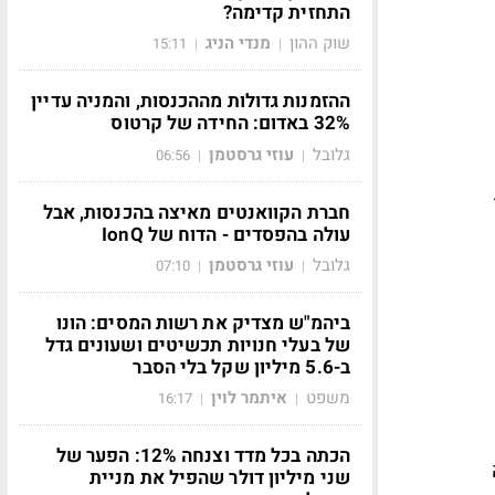
התחזית קדימה?
שוק ההון
מנדי הניג
15:11
|
|
ההזמנות גדולות מההכנסות, והמניה עדיין
32% באדום: החידה של קרטוס
גלובל
עוזי גרסטמן
06:56
|
|
חברת הקוואנטים מאיצה בהכנסות, אבל
עולה בהפסדים - הדוח של IonQ
גלובל
עוזי גרסטמן
07:10
|
|
ביהמ"ש מצדיק את רשות המסים: הונו
של בעלי חנויות תכשיטים ושעונים גדל
ב-5.6 מיליון שקל בלי הסבר
משפט
איתמר לוין
16:17
|
|
הכתה בכל מדד וצנחה 12%: הפער של
ה
שני מיליון דולר שהפיל את מניית