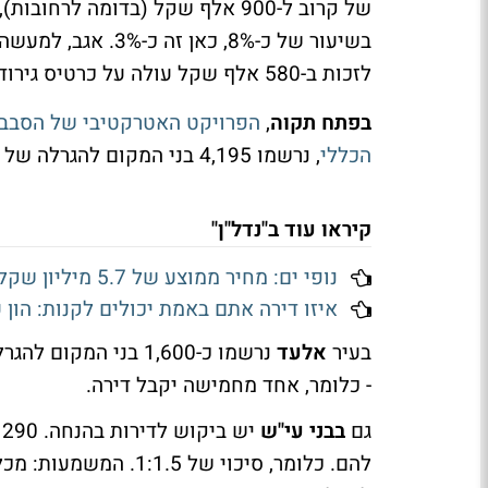
של קרוב ל-900 אלף שקל (בדומה 
לזכות ב-580 אלף שקל עולה על כרטיס גירוד בסיכוי של 8% או 3% לזכות ב-900 אלף שקל
בפתח תקוה
,
הפרויקט האטרקטיבי של הסבב הז
הכללי
, נרשמו 4,195 בני המקום להגרלה של 53 דירות - סיכוי כמעט אפסי של 1.2% - 1:79 בערך.
קיראו עוד ב"נדל"ן"
נופי ים: מחיר ממוצע של 5.7 מיליון שקל לדירה, שנייה רק לנווה צדק במחירי תל אביב
איזו דירה אתם באמת יכולים לקנות: הון 
בעיר
אלעד
- כלומר, אחד מחמישה יקבל דירה.
גם
בבני עי"ש
להם. כלומר, סיכוי של 