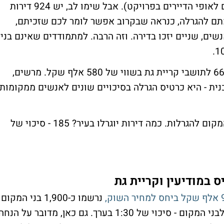
החליטו לוותר מראש בגלל שהם לא מתאימים לאופי הדיירים בפרויקט). אבל שימו לב, יש 924 דירות
מתם להגרלה, כנראה שבקרוב אפשר לומר לכם שזכיתם,
ים, שניים יזכו בדירה. וזה הרבה. למתמודדים שאינם בני
למעשה, המדינה נותנת מתנה בסבירות של 66% לתושבי קריית גת בשווי של 580 אלף שקל. מרשים,
נית - היא כרטיס הגרלה בסיכויים שונים לאנשים ממקומות
נרשמו בממוצע כ-2,750 איש בני המקום להגרלות. כמה דירות יוגרלו בעיר? 185 - סיכוי של
ס במודיעין וקריית גת
נרשמו כ-1,900 בני המקום
לכל הפרויקטים. 64 דירות בלבד יחולקו שם לבני המקום - סיכוי של 1:30 בערך. גם כאן, מדובר על הנח