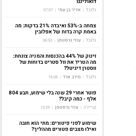
דואולינגו
גלובל
אדיר בן עמי
07:07
|
|
צמחה ב-53% ואיבדה 21% בדקות: מה
באמת קרה בדוח של אפלובין
גלובל
עוזי גרסטמן
06:53
|
|
זינוק של 44% בהכנסות והמניה צונחת:
מה הטריד את וול סטריט בדוחות של
ווסטרן דיגיטל?
גלובל
מירב ארד
16:06
|
|
פוטר אחרי 29 שנה בלי שימוע, תבע 804
אלף - כמה קיבל?
קריירה
עוזי גרסטמן
13:29
|
|
שימוע לפני פיטורים: מתי הוא חובה
ואילו מצבים פטורים מההליך?