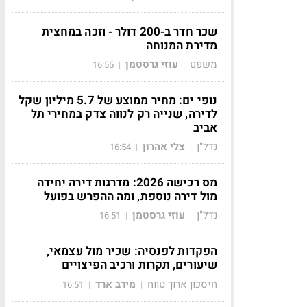
שכר חדר ב-200 דולר - וזכה במחצית
מדירת המנוחה
משפט
עוזי גרסטמן
16:55
|
|
נופי ים: מחיר ממוצע של 5.7 מיליון שקל
לדירה, שנייה רק לנווה צדק במחירי תל
אביב
נדל"ן
צלי אהרון
16:54
|
|
מס רכישה 2026: מדרגות דירה יחידה
מול דירה נוספת, ומה ההפרש בפועל
נדל"ן
עוזי גרסטמן
16:51
|
|
הפקדות לפנסיה: שכיר מול עצמאי,
שיעורים, תקרות ורכיב הפיצויים
חיסכון ארוך טווח
מירב ארד
16:51
|
|