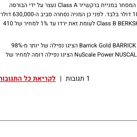
BERKSHIRE HATHAWAY A של וורן באפט. המסחר במניית ברקשייר Class A נעצר על ידי הבורסה
כאשר מחירה נפל ב-99.97% למחיר של 185.1 דולר בלבד. לפני כן המניה נסחרה סביב ה-630,000 דולר
למניה. מניות ברשייר מ-Class B BERKSHIRE HATHAWAY B לעומת זאת ירדו עד 1% למחיר של 410
ברקשייר לא היחידה. גם מניות Barrick Gold BARRICK GOLD CORP הציגו נפילה של יותר מ-98%
למחיר של 0.25 דולר, בעוד מניות NuScale Power NUSCALE POWER הציגו נפילה דומה למחיר של
1 תגובות
|
לקריאת כל התגובות