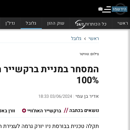
הירשמו
ראשי
שוק ההון
גלובל
נדל"ן
כל הכותרות
ראשי
גלובל
צילום: טוויטר
המסחר במניית ברקשייר ה
100%
אדיר בן עמי
03/06/2024 18:33
|
נושאים בכתבה
ברקשייר האת'וויי
וורן בא
תקלה טכנית בבורסת ניו יורק גרמה לעצירת ה