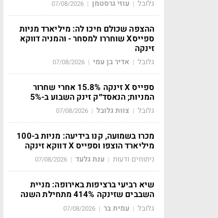
גלובל
עוזי גרסטמן
07/08/2026
|
|
ההצפה שכולם חיכו לה: מיליארד מניות
ספייסX שוחררו למסחר - והמניה דווקא
זינקה
גלובל
אדיר בן עמי
07/08/2026
|
|
ספייס X זינקה 15.8% אחרי שחרור
המניות; הנאסד״ק זינק השבוע ב-5%
גלובל
צוות גלובל
07/08/2026
|
|
מכרו בשמועה, קנו בידיעה: מניות ב-100
מיליארד הוצפו וספייס X דווקא זינקה
ניתוחים ודעות
ענת גלעד
07/08/2026
|
|
שיא רביעי ברציפות באירופה: מניית
השבבים שזינקה 414% מתחילת השנה
גלובל
עמית בר
07/08/2026
|
|