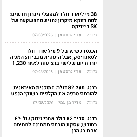
38 מיליארד דולר למפעלי זיכרון חדשים:
למה דווקא מיקרון נהנית מההשקעה של
SK הייניקס
גלובל
עוזי גרסטמן
07/08/2026
|
|
הכנסות שיא של 9 מיליארד דולר
לסאנדיסק, אבל התחזית מכבידה; המניה
יורדת יום שלישי ברציפות לאזור 1,230
גלובל
עוזי גרסטמן
07/08/2026
|
|
ברנט מעל 82 דולר: התוכנית האיראנית
להורמוז טרפה את הקלפים בשוקי הנפט
גלובל
אדיר בן עמי
07/08/2026
|
|
ברנט סביב 82 דולר אחרי זינוק של 18%
בחודש; עסקת הורמוז ממתינה לחתימה
אחת בטהרן