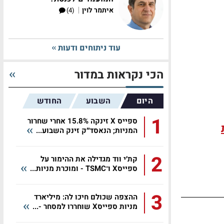
|
איתמר לוין
(4)
עוד ניתוחים ודעות
הכי נקראות במדור
היום
השבוע
החודש
1
ספייס X זינקה 15.8% אחרי שחרור
המניות; הנאסד״ק זינק השבוע...
2
קת׳י ווד מגדילה את ההימור על
ספייסX ו־TSMC - ומוכרת מניות...
3
ההצפה שכולם חיכו לה: מיליארד
מניות ספייסX שוחררו למסחר -...