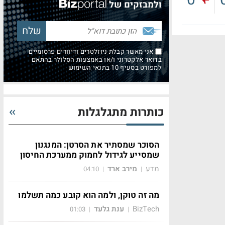
0
ולמבזקים של
אני מאשר קבלת ניוזלטרים ודיוורים פרסומיים
בדואר אלקטרוני ו/או באמצעות הסלולר בהתאם
למפורט בסעיף 10 בתנאי השימוש
כותרות מתגלגלות
הסוכר שמסתיר את הסרטן: המנגנון
שמסייע לגידול לחמוק ממערכת החיסון
מדע
מירב ארד
04:10
|
|
מה זה טוקן, ולמה הוא קובע כמה תשלמו
BizTech
ענת גלעד
01:03
|
|