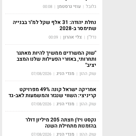
גלובל
עוזי גרסטמן
00:08
|
|
נחלת יהודה: 31 אלף שקל למ"ר בבנייה
שתימסר ב-2028
נדל"ן
צלי אהרון
00:09
|
|
"שוק המשרדים ממשיך להיות מאתגר
ותחרותי, באזורי הפעילות שלנו המצב
יציב"
שוק ההון
מנדי הניג
07/08/2026
|
|
אמריקה ישראל קונה 49% מפרויקט
קריניצי: השווי שנגזר והמשמעות לאב-גד
שוק ההון
מנדי הניג
07/08/2026
|
|
נקסט ויז'ן חצתה 205 מיליון דולר
בהזמנות מתחילת השנה
שוק ההון
מנדי הניג
07/08/2026
|
|