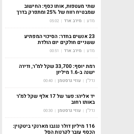
שתי מעטפות, אותו כסף: החישוב
שמבטיח רווח של 25% ומתפרק בדרך
מדע
מירב ארד
05:02
|
|
23 אנשים בחדר: הסיכוי המפתיע
ששניים חולקים יום הולדת
מדע
מירב ארד
00:51
|
|
רמת יוסף: 33,700 שקל למ"ר, ודירה
ישנה ב-1.6 מיליון
נדל"ן
עוזי גרסטמן
00:40
|
|
יד אליהו: פער של 17 אלף שקל למ"ר
באותו רחוב
נדל"ן
עוזי גרסטמן
00:30
|
|
116 מיליון דולר נגנבו מארנקי ביטקוין:
הכסף עובר לקרנות הסל