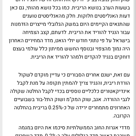
בשעות הערב בנושא הריבית. כמו בכל נושא מהותי, גם כאן
דעות האנליסטים חלוקות. חלק מהאנליסטים טוענים
שהתנאים הקיימים היום במשק הגלובלי מייצרים הזדמנות
עבור הנגיד להוריד את הריבית. לדעתם, קצב הצמיחה
בישראל על פי נתוני חודש יולי הואט, מדד המחירים האחרון
היה נמוך מהצפוי ובנוסף החשש ממיתון כלל עולמי בעצם
דוחקים בנגיד להקדים ולמהר להוריד את הריבית.
עם זאת, ישנם אחרים הסבורים כי עדיין מוקדם לשקול
הורדת ריבית, והנגיד צריך להמתין תקופה על מנת לקבל
אינדיקאטורים כלכליים נוספים בכדי לקבל החלטה שקולה
לגבי ההורדה. אגב, שוק המק"מ ושוק התל-בור בשבועיים
האחרונים מתמחרים ירידה של כ-0.25% בריבית בהחלטה
הקרובה.
מדדי אגרות החוב הממשלתיות סיכמו את היום במגמה
מעורבת כאשר מדד הגלילים עלה ב-0.2%, מדד השחרים