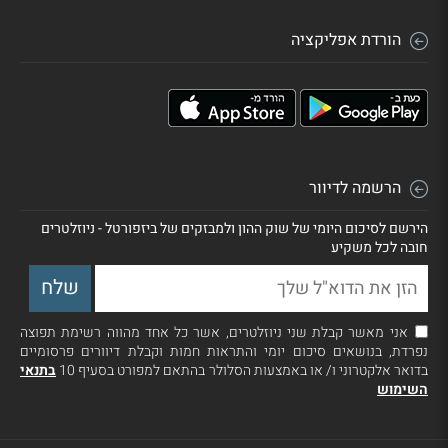
הורדת אפליקציה
הרשמה לדיוור
הירשם לסיכום היומי של שוק ההון ולמבזקים של ביזפורטל - ניוזלטרים
חובה לכל משקיע
אני מאשר קבלת שני ניוזלטרים, אשר כל אחד מהווה רשימת תפוצה
נפרדת, בנושאים סיכום יומי והתראות חמות וקבלת דיוורים פרסומיים
בדואר אלקטרוני ו/ או באמצעות הסלולר בהתאם למפורט בסעיף 10
בתנאי
השימוש