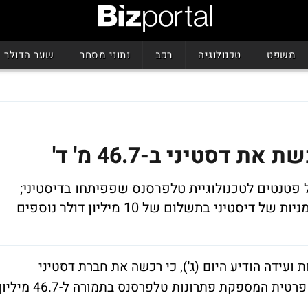
משפט
טכנולוגיה
רכב
נתוני מסחר
שער הדולר
 דסטיני ב-46.7 מ' ד'
פטנטים לטכנולוגיית טלפרסנס שפפיתחו בדיסטיני;
יני בתשלום של 10 מיליון דולר נוספים
ת ציוד לשיחות ועידה הודיע היום (ג'), כי רכשה את חברת דסטיני
קונפרנסינג (Destiny Conferencing), חברה פרטית המספקת פתרונות טלפרסנס בתמורה ל-46.7 מיל