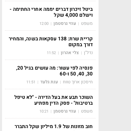
ביטל זיכרון דברים יממה אחרי החתימה -
וישלם 4,000 שקל
משפט
עוזי גרסטמן
12:00
|
|
קריית שרת: 138 עסקאות בשנה, והמחיר
דורך במקום
נדל"ן
צלי אהרון
11:52
|
|
פנסיה לפי עשור: מה עושים בגיל 20,
30, 40, 50 ו-60
חיסכון ארוך טווח
ענת גלעד
11:51
|
|
השוכר תבע את בעל הדירה - "לא טיפל
ברטיבות" - פסק הדין מפתיע
משפט
עוזי גרסטמן
10:21
|
|
חוב מזונות של 1.9 מיליון שקל התברר