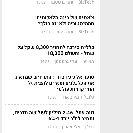
BizTech
עוזי גרסטמן
15:02
|
|
צ'אטים של בינה מלאכותית:
מההיסטוריה ולאן זה הולך?
BizTech
ענת גלעד
15:01
|
|
כללית סירבה להחזיר 8,300 שקל על
שתל - ותשלם 18,300
משפט
עוזי גרסטמן
14:58
|
|
סופר אל ניניו בדרך: התרחיש שמדאיג
את הכלכלנים ומאיים להצית גל
התייקרויות עולמי
גלובל
מירב ארד
13:20
|
|
נווה עמל: 2.46 מיליון לשלושה חדרים,
ומחיר למ"ר יורד ב-6%
נדל"ן
צלי אהרון
12:10
|
|