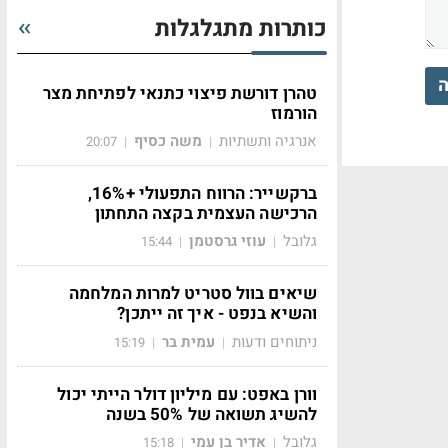
כותרות מתגלגלות
ה
טהרן דורשת פיצוי כתנאי לפתיחת מצר
הורמוז
אנרגיה ותשתיות
משה כסיף
20:07
|
|
ברקשייר: הרווח התפעולי +16%,
הרכישה העצמית בקצה התחתון
גלובל
עוזי גרסטמן
15:44
|
|
שיאים בוול סטריט למרות המלחמה
והשיא בנפט - איך זה ייתכן?
ניתוחים ודעות
עמית בר
15:19
|
|
וורן באפט: עם מיליון דולר הייתי יכול
להשיג תשואה של 50% בשנה
גלובל
אדיר בן עמי
15:18
|
|