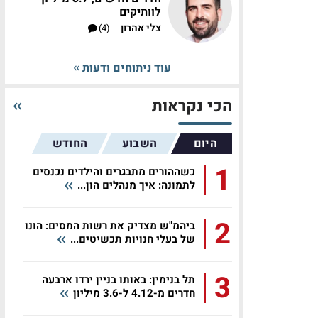
לוותיקים
|
צלי אהרון
(4)
עוד ניתוחים ודעות
הכי נקראות
היום
השבוע
החודש
1
כשההורים מתבגרים והילדים נכנסים
לתמונה: איך מנהלים הון...
2
ביהמ"ש מצדיק את רשות המסים: הונו
של בעלי חנויות תכשיטים...
3
תל בנימין: באותו בניין ירדו ארבעה
חדרים מ-4.12 ל-3.6 מיליון