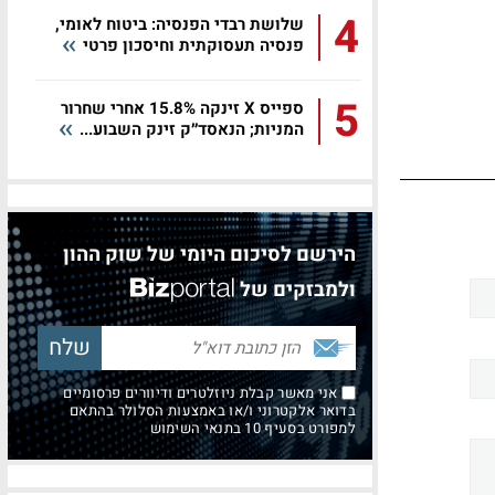
4
שלושת רבדי הפנסיה: ביטוח לאומי,
פנסיה תעסוקתית וחיסכון פרטי
5
ספייס X זינקה 15.8% אחרי שחרור
המניות; הנאסד״ק זינק השבוע...
הירשם לסיכום היומי של שוק ההון
ולמבזקים של
אני מאשר קבלת ניוזלטרים ודיוורים פרסומיים
בדואר אלקטרוני ו/או באמצעות הסלולר בהתאם
למפורט בסעיף 10 בתנאי השימוש