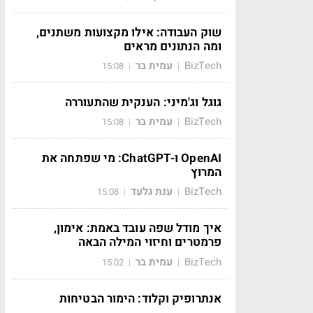
שוק העבודה: אילו מקצועות משתנים,
ומה הנתונים מראים
BizTech
עמית בר
15:08
|
|
גוגל וג'מיני: הענקית שהתעוררה
BizTech
עמית בר
15:08
|
|
OpenAI ו-ChatGPT: מי שפתחה את
המרוץ
BizTech
ענת גלעד
15:08
|
|
איך מודל שפה עובד באמת: אימון,
פרמטרים וחיזוי המילה הבאה
BizTech
עמית בר
15:02
|
|
אנתרופיק וקלוד: הימור הבטיחות