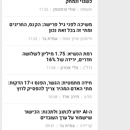
כשגוי ונמחק
משפט
עוזי גרסטמן
11:25
|
|
משיכה לפני גיל פרישה: הקנס, החריגים
ומתי זה בכל זאת נכון
חיסכון ארוך טווח
עמית בר
11:23
|
|
רמת הנשיא: 1.75 מיליון לשלושה
חדרים, ירידה של 16%
נדל"ן
צלי אהרון
11:04
|
|
חידה מתמטית: הגשר, הפנס ו-17 הדקות:
מתי האדם המהיר צריך להפסיק לרוץ
מדע
מירב ארד
10:58
|
|
ה-AI יודע לכתוב ולתכנת: הכישור
שישמור על ערך העובדים
קריירה
עמית בר
09:51
|
|