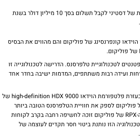
בנוסף לסכום הרכישה, עשויים מחזיקי המניות של דסטיני לקבל תשלום בסך 10 מיליון דולר בשנת
הוידאו קונפרנסינג של פוליקום והם מהווים את הבסיס
נטים לטכנולוגיית טלפרסנס. הדרישה לטכנולוגייה זו
יחות ועידה רבות משתתפים, המדמות ישיבה בחדר אחד
רוברט הגארטי, יו''ר ומנכ''ל פוליקום אמר, כי בעזרת פלטפורמת הוידאו 9000 high-definition HDX של
 פוליקום לספק את חוויית הטלפרסנס הטובה ביותר
בטכנולוגיית וידאו. האגרטי הוסיף כי "פתרון ה-RPX של פוליקום זוכה לחשיפה רחבה בקרב לקוחות
טכנולוגיה הזו נותנת ביטוי חסר תקדים לעוצמה של