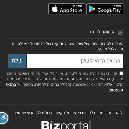
הרשמה לדיוור
הירשם לסיכום היומי של שוק ההון ולמבזקים של ביזפורטל - ניוזלטרים
חובה לכל משקיע
אני מאשר קבלת שני ניוזלטרים, אשר כל אחד מהווה רשימת תפוצה
נפרדת, בנושאים סיכום יומי והתראות חמות וקבלת דיוורים פרסומיים
בדואר אלקטרוני ו/ או באמצעות הסלולר בהתאם למפורט בסעיף 10
בתנאי
השימוש
כל הזכויות שמורות לחברת ביזפורטל תקשורת בע"מ ©
|
תנאי שימוש