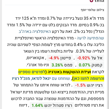
הדולר
צילום: שלומי יוסף
מדד ת"א 35 ננעל בירידה של 0.7% ומדד ת"א 125 ירד
בכ-0.9% בסיום. מדד הבנקים בלט עם ירידה של 1.5% ומדד
הנדל"ן נפל בכ-2%. זאת על רקע
האינפלציה בארה"ב
שהפתיעה לרעה
- מדד האינפלציה הראשי ואינפלציית
הליבה עלו ב-0.4% בחודש מרץ לעומת הצפי לשניהם שהיה
לעלייה של 0.3%. עליות בולטות רשמו בין השאר
,
, אקוואריוס,
אל על
-0.92%
פייטון
-4.9%
,
וניו-מד אנרג'י.
קמטק
0.07%
פמס
3.26%
לקראת
ועידת ההשקעות באנרגיה
(
לפרטים נוספים
והרשמה לחצו כאן
)
,
שוחחנו עם
יגאל לנדאו, מנכ"ל רציו
.
לנדאו שוחח איתנו על התמחור של
רציו יהש
-1.5%
מניית רציו, ההזדמנות בייצוא הגז שלטענתו מדינת ישראל
מפספסת, וגם על ההזדמנות שנוצרה עבור החברה לרכוש
את רציו פטרוליום
, דיווח
רציו פטרול יהש
1.64%