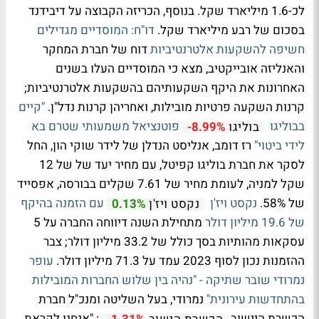
לכ-1.6 מיליארד שקל. בנוסף, הכריזה הקבוצה על דיבידנד
בסכום של רבע מיליארד שקל.
דו"ח: המוסדיים מגדילים
חשיפה להשקעות אלטרנטיביות
דוח של חברת המחקר
והאנליזה אובייקטיב, מצא כי המוסדיים העלו בשנים
האחרונות את היקף השקעותיהם בהשקעות אלטרנטיביות;
קרנות השקעה פרטיות מובילות, ואחריהן קרנות נדל"ן.
"קיים
בבוליגו
פוטנציאל משמעותי שטרם בא
בוליגו
-8.99%
לידי ביטוי"
רז דומב, אנליסט הנדלן של לידר שוקי הון, החל
לסקר את חברת בוליגו קפיטל, עם מחיר יעד של של 12
שקל למניה, לעומת מחיר של 7.61 שקלים בבורסה, אפסייד
של 58%.
נקסט ויז'ן
עם הזמנה בהיקף
נקסט ויז'ן
0.13%
של 19.6 מיליון דולר
מתחילת השנה דיווחה החברה על 5
עסקאות מהותיות בסך כולל של 33.2 מיליון דולר; צבר
ההזמנות נכון לסוף 2023 עמד על 71.3 מיליון דולר.
עופר
נמרודי שובר שתיקה - "נהיה בין שלוש החברות המובילות
בהתחדשות עירונית"
נמרודי, בעל השליטה ומנכ"ל חברת
הכשרת היישוב
: "אנחנו לקראת