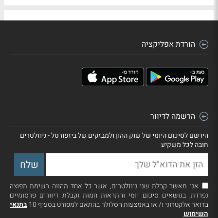
הורדת אפליקציה
הרשמה לדיוור
הירשם לסיכום היומי של שוק ההון ולמבזקים של ביזפורטל - ניוזלטרים
חובה לכל משקיע
אני מאשר קבלת שני ניוזלטרים, אשר כל אחד מהווה רשימת תפוצה
נפרדת, בנושאים סיכום יומי והתראות חמות וקבלת דיוורים פרסומיים
בדואר אלקטרוני ו/ או באמצעות הסלולר בהתאם למפורט בסעיף 10
בתנאי
השימוש