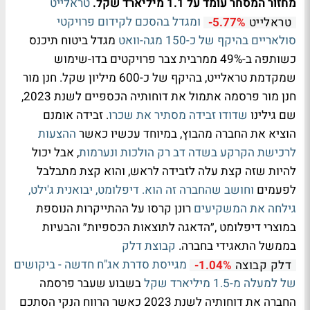
מחזור המסחר עומד על 1.1 מיליארד שקל.
טראלייט
ומגדל בהסכם לקידום פרויקטי
טראלייט
-5.77%
סולאריים בהיקף של כ-150 מגה-וואט
מגדל ביטוח תיכנס
כשותפה ב-49% ממרבית צבר פרויקטים בדו-שימוש
שמקדמת טראלייט, בהיקף של כ-600 מיליון שקל. חנן מור
חנן מור פרסמה אתמול את דוחותיה הכספיים לשנת 2023,
שם גילינו
שדודו זבידה מסתיר את שכרו
. זבידה אומנם
הוציא את החברה מהבוץ, במיוחד עכשיו כאשר
ההצעות
לרכישת הקרקע בשדה דב רק הולכות ונערמות
, אבל יכול
להיות שזה קצת עלה לזבידה לראש, והוא קצת מתבלבל
לפעמים
וחושב שהחברה זה הוא.
דיפלומט, יבואנית ג'ילט,
גילחה את המשקיעים
רונן קרסו על ההתייקרות הנוספת
במוצרי דיפלומט ,״הדאגה לתוצאות הכספיות״ והבעיות
בממשל התאגידי בחברה.
קבוצת דלק
מגייסת סדרת אג"ח חדשה - ביקושים
דלק קבוצה
-1.04%
של למעלה מ-1.5 מיליארד שקל
בשבוע שעבר פרסמה
החברה את דוחותיה לשנת 2023 כאשר הרווח הנקי הסתכם