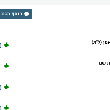
הוסף תגוב
מן (ל"ת)
0
כת שם
1
0
0