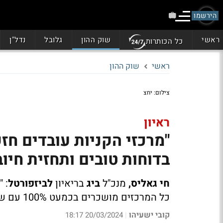
הירשמו
ראשי
שוק ההון
גלובל
נדל"ן
כל הכותרות
ראשי
שוק ההון
צילום: יחצ
ראיון
"מרכזי הקניות עובדים חזק
בדוחות טובים ותחזית חיוב
חי גאליס,
מנכ"ל
ביג
בריאיון
לביזפורטל
כל המרכזים מושכרים בכמעט 100% עם שוכרים ממש טובים; לא מבין את החשש ממזרח אירופה"
קובי ישעיהו
20/03/2024 18:17
|