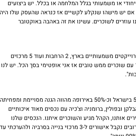
ייחודי או משמעותי בגלל המלחמה או בכלל. יש ביצועים
 אם יש מישהו שנקלע לקשיים אז כנראה שהעסק שלו היה
ו עוזרים לשוכרים. עשינו את זה באהבה באוקטובר
"אנחנו הולכים לפתוח במהלך 2024 שבעה פרוייקטים משמעותיים בארץ, 2 הרחבות ועוד 5 מרכזים
חדשים. כל המרכזים מושכרים בכמעט 100% עם שוכרים ממש טובים אז אני אופטימי בסך הכל. יש לנו
ות".
"העובדה שלביג יש פורטפוליו שמפוזר כ-50% בישראל וכ-50% באירופה מהווה הגנה מסויימת ומפחיתה
בלקן ובפולין, ברומניה וצ'כיה עם נכסים מאוד איכותיים
רים אותנו, הקהל מגיע והשוכרים איתנו. הנכסים שלנו
בבלקן ובפולין ב-100% אכלוס. בחודשים הקרובים נקבל אישורים ל-3 מרכזי בנייה בסרביה ולהערכתי עד