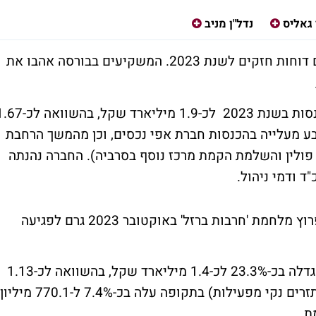
 גאליס
נדל"ן מניב
פרסמה היום דוחות חזקים לשנת 2023. המשקיעים בבורסה אהבו את
של 13% בהכנסות בשנת 2023 לכ-1.9 מיליארד שקל, בהשווא
בע מעלייה בהכנסות חברת אפי נכסים, וכן מהמשך הרחבת
 פולין והשלמת הקמת מרכז נוסף בסרביה). החברה נהנתה
ד ודמי ניהול.
מנגד, הסיוע שהעניקה החברה לשוכריה עם פרוץ מלחמת 'חרבות ברזל' באוקטובר 2023 גרם לפגיעה
ה-NOI (הכנסה תפעולית נקייה) בשנת 2023 גדלה בכ-23.3% לכ-1.4 מיליארד שקל, בהשוואה לכ-1.13
מיליארד שקל בשנת 2022. ה-FFO הריאלי (תזרים נקי מפעילות) בתקופה עלה בכ-7.4% ל-770.1 מיליון