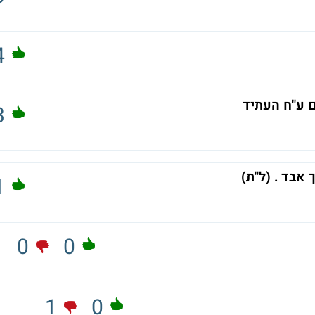
4
ם ע"ח העתיד
3
אבד . (ל"ת)
1
0
0
1
0