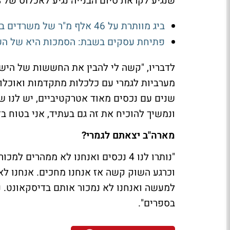
שנגיע לקראת סיום הבנייה נגיע לאכלוס של 90% ויותר".
ביג מוותרת על 46 אלף מ"ר של משרדים בגלילות - ותקים דיור מוגן במקום
פתיחת עסקים בשבת: הסמכות היא של העיר
לדבריו, "קשה לי להבין את החששות של הישר
שנים עם נכסים מאוד אטרקטיביים, יש לנו ש
ונמשיך להוכיח את זה גם בעתיד, אני בטוח בז
מארה"ב יצאתם לגמרי?
למעשה ואנחנו לא נמכור אותם בדיסקאונט. 
בספרים".