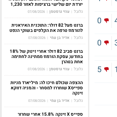
יורדת יום שלישי ברציפות לאזור 1,230
גלובל
עוזי גרסטמן
07/08/2026
|
|
0
ברנט מעל 82 דולר: התוכנית האיראנית
להורמוז טרפה את הקלפים בשוקי הנפט
גלובל
אדיר בן עמי
07/08/2026
|
|
0
ברנט סביב 82 דולר אחרי זינוק של 18%
בחודש; עסקת הורמוז ממתינה לחתימה
אחת בטהרן
5
גלובל
עוזי גרסטמן
07/08/2026
|
|
ההצפה שכולם חיכו לה: מיליארד מניות
ספייסX שוחררו למסחר - והמניה דווקא
זינקה
גלובל
אדיר בן עמי
07/08/2026
|
|
ספייס X זינקה 15.8% אחרי שחרור