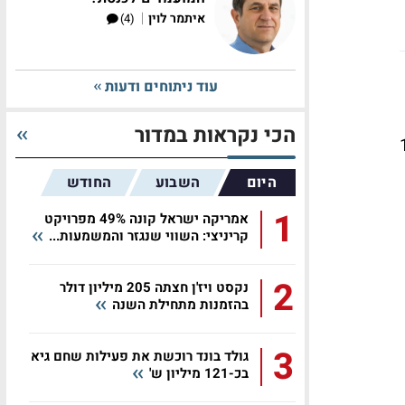
|
איתמר לוין
(4)
עוד ניתוחים ודעות
הכי נקראות במדור
ה לכ-1.67
היום
השבוע
החודש
1
אמריקה ישראל קונה 49% מפרויקט
קריניצי: השווי שנגזר והמשמעות...
2
נקסט ויז'ן חצתה 205 מיליון דולר
בהזמנות מתחילת השנה
3
גולד בונד רוכשת את פעילות שחם גיא
בכ-121 מיליון ש'