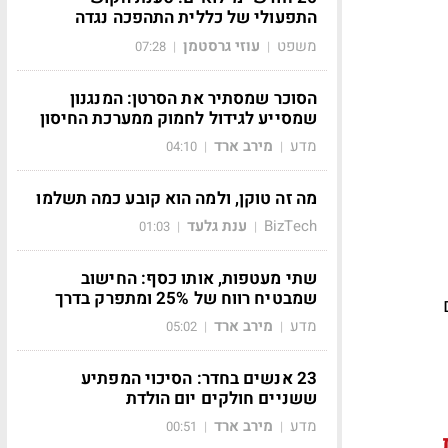
התפעולי של כללית התהפכה נגדה
משפט
עוזי גרסטמן
07:28
|
|
הסוכר שמסתיר את הסרטן: המנגנון
שמסייע לגידול לחמוק ממערכת החיסון
מדע
מירב ארד
04:10
|
|
מה זה טוקן, ולמה הוא קובע כמה תשלמו
BizTech
ענת גלעד
01:03
|
|
שתי מעטפות, אותו כסף: החישוב
שמבטיח רווח של 25% ומתפרק בדרך
י 3-4 שנים
מדע
מירב ארד
05:02
|
|
23 אנשים בחדר: הסיכוי המפתיע
ששניים חולקים יום הולדת
מדע
מירב ארד
00:51
|
|