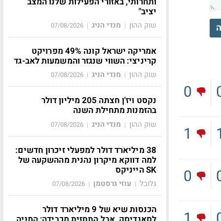
ותחרותי, באזורי הפעילות שלנו המצב
יציב"
שוק ההון
מנדי הניג
07/08/2026
|
|
ה
אמריקה ישראל קונה 49% מפרויקט
קריניצי: השווי שנגזר והמשמעות לאב-גד
שוק ההון
מנדי הניג
07/08/2026
|
|
0
נקסט ויז'ן חצתה 205 מיליון דולר
בהזמנות מתחילת השנה
שוק ההון
מנדי הניג
07/08/2026
|
|
1
38 מיליארד דולר למפעלי זיכרון חדשים:
למה דווקא מיקרון נהנית מההשקעה של
SK הייניקס
0
גלובל
עוזי גרסטמן
07/08/2026
|
|
הכנסות שיא של 9 מיליארד דולר
1
לסאנדיסק, אבל התחזית מכבידה; המניה