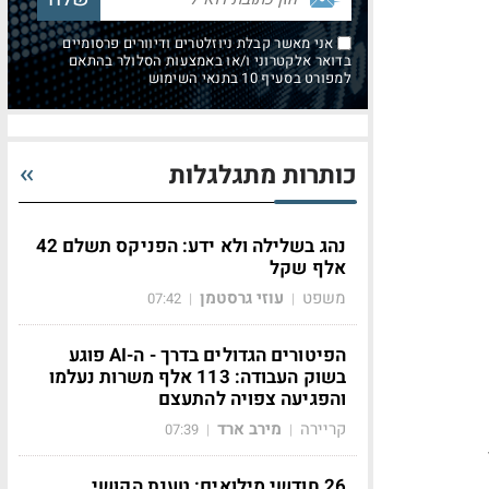
אני מאשר קבלת ניוזלטרים ודיוורים פרסומיים
בדואר אלקטרוני ו/או באמצעות הסלולר בהתאם
למפורט בסעיף 10 בתנאי השימוש
כותרות מתגלגלות
נהג בשלילה ולא ידע: הפניקס תשלם 42
אלף שקל
משפט
עוזי גרסטמן
07:42
|
|
הפיטורים הגדולים בדרך - ה-AI פוגע
בשוק העבודה: 113 אלף משרות נעלמו
והפגיעה צפויה להתעצם
קריירה
מירב ארד
07:39
|
|
26 חודשי מילואים: טענת הקושי