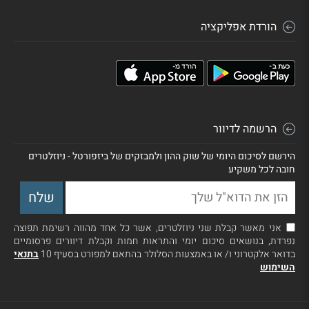
הורדת אפליקציה
הרשמה לדיוור
הירשם לסיכום היומי של שוק ההון ולמבזקים של ביזפורטל - ניוזלטרים
חובה לכל משקיע
אני מאשר קבלת שני ניוזלטרים, אשר כל אחד מהווה רשימת תפוצה
נפרדת, בנושאים סיכום יומי והתראות חמות וקבלת דיוורים פרסומיים
בדואר אלקטרוני ו/ או באמצעות הסלולר בהתאם למפורט בסעיף 10
בתנאי
השימוש