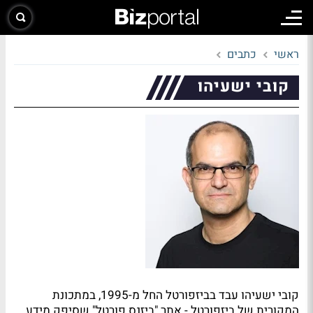
ראשי
כתבים
קובי ישעיהו
קובי ישעיהו עבד בביזפורטל החל מ-1995, במתכונת
המקורית של ביזפורטל - אתר "ביזנס פורטל" שסיפק מידע