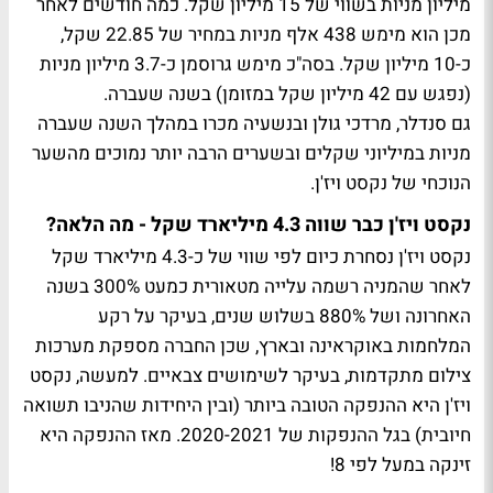
מיליון מניות בשווי של 15 מיליון שקל. כמה חודשים לאחר
מכן הוא מימש 438 אלף מניות במחיר של 22.85 שקל,
כ-10 מיליון שקל. בסה"כ מימש גרוסמן כ-3.7 מיליון מניות
(נפגש עם 42 מיליון שקל במזומן) בשנה שעברה.
גם סנדלר, מרדכי גולן ובנשעיה מכרו במהלך השנה שעברה
מניות במיליוני שקלים ובשערים הרבה יותר נמוכים מהשער
הנוכחי של נקסט ויז'ן.
נקסט ויז'ן כבר שווה 4.3 מיליארד שקל - מה הלאה?
נקסט ויז'ן נסחרת כיום לפי שווי של כ-4.3 מיליארד שקל
לאחר שהמניה רשמה עלייה מטאורית כמעט 300% בשנה
האחרונה ושל 880% בשלוש שנים, בעיקר על רקע
המלחמות באוקראינה ובארץ, שכן החברה מספקת מערכות
צילום מתקדמות, בעיקר לשימושים צבאיים. למעשה, נקסט
ויז'ן היא ההנפקה הטובה ביותר (ובין היחידות שהניבו תשואה
חיובית) בגל ההנפקות של 2020-2021. מאז ההנפקה היא
זינקה במעל לפי 8!