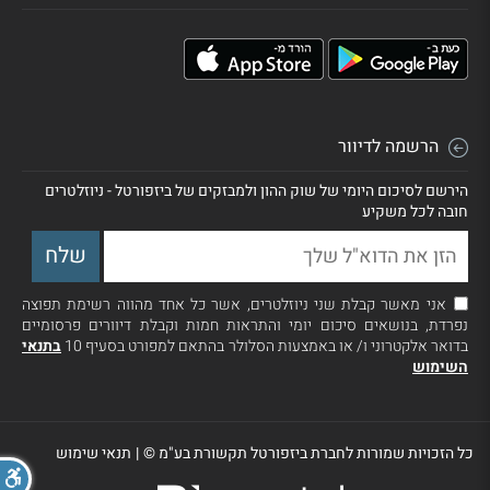
הרשמה לדיוור
הירשם לסיכום היומי של שוק ההון ולמבזקים של ביזפורטל - ניוזלטרים
חובה לכל משקיע
אני מאשר קבלת שני ניוזלטרים, אשר כל אחד מהווה רשימת תפוצה
נפרדת, בנושאים סיכום יומי והתראות חמות וקבלת דיוורים פרסומיים
בדואר אלקטרוני ו/ או באמצעות הסלולר בהתאם למפורט בסעיף 10
בתנאי
השימוש
כל הזכויות שמורות לחברת ביזפורטל תקשורת בע"מ ©
|
תנאי שימוש