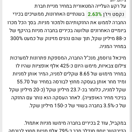
צילום: יחצ
על רקע העלייה המטאורית במחיר מניית חברת
בשנתיים האחרונות, ממשיכים בכירי
נקסט ויז'ן
2.63%
החברה לממש את החזקותיהם ולמכור מניות. בסך הכל מכרו
ביומיים האחרונים שלושה בכירים בחברה מניות בהיקף של
כ-88 מיליון שקל, תוך שהם נהנים מזינוק של כמעט 300%
במחיר המניה.
מיכאל גרוסמן, מנכ"ל החברה, המספקת פתרונות למערכות
צילום צבאיות, מימש היום כ-425 אלף אופציות שהיו לו
במחיר מימוש של 8.65 שקלים למניה, המיר אותן למניות
ומיד מחר אותן בעסקה מחוץ לבורסה במחיר של 55.70
שקל למניה, כלומר בכ-23.7 מיליון שקל (כ-20 מיליון שקל
בניכוי מחיר האופציה). לאחר העסקה הוא נותר עם החזקה
של כ-3.5% בחברה בשווי של כ-150 מיליון שקל.
במקביל, עוד 2 בכירים בחברה מימשו מניות אתמול.
הדירקטור יוסף סנדלר מכר כ-795 אלף מניות מחוץ לבורסה