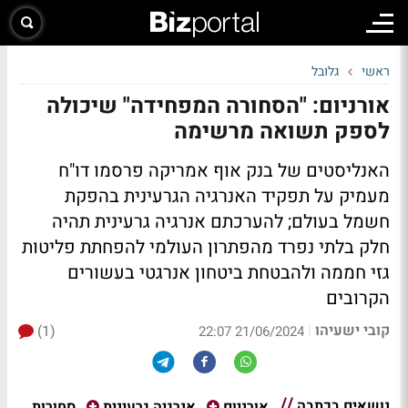
ראשי
גלובל
אורניום: "הסחורה המפחידה" שיכולה
לספק תשואה מרשימה
האנליסטים של בנק אוף אמריקה פרסמו דו"ח
מעמיק על תפקיד האנרגיה הגרעינית בהפקת
חשמל בעולם; להערכתם אנרגיה גרעינית תהיה
חלק בלתי נפרד מהפתרון העולמי להפחתת פליטות
גזי חממה ולהבטחת ביטחון אנרגטי בעשורים
הקרובים
קובי ישעיהו
(1)
|
21/06/2024 22:07
נושאים בכתבה
סחורות
אורניום
אנרגיה גרעינית