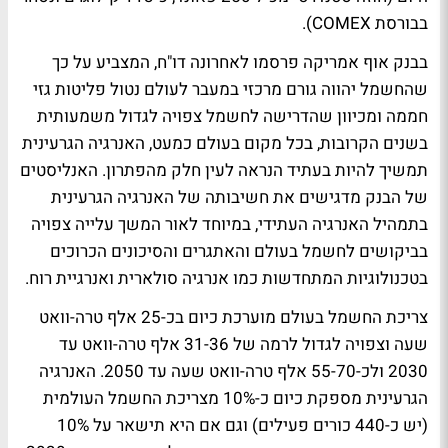
בבורסת COMEX).
בבנק אוף אמריקה פרסמו לאחרונה דו"ח, המצביע על כך
שהחשמל יהווה גורם מרכזי במעבר לעולם נטול פליטות גזי
חממה ומכיוון שהדרישה לחשמל צפויה לגדול משמעותית
בשנים הקרובות, בכל מקום בעולם כמעט, האנרגיה הגרעינית
תמשיך להיות בעתיד הנראה לעין חלק מהפתרון. האנליסטים
של הבנק מדגישים את חשיבותה של האנרגיה הגרעינית
בתמהיל האנרגיה העתידי, במיוחד לאור המשך עלייה צפויה
בביקושים לחשמל בעולם והאתגרים והסיכונים הכרוכים
בטכנולוגיות המתחדשות כמו אנרגיה סולארית ואנרגיית רוח.
צריכת החשמל בעולם מוערכת כיום בכ-25 אלף טרה-וואט
שעה וצפויה לגדול לרמה של 31-36 אלף טרה-וואט עד
2030 ולכ-55-70 אלף טרה-וואט שעה עד 2050. האנרגיה
הגרעינית מספקת כיום כ-10% מצריכת החשמל העולמית
(יש כ-440 כורים פעילים) וגם אם היא תישאר על 10%