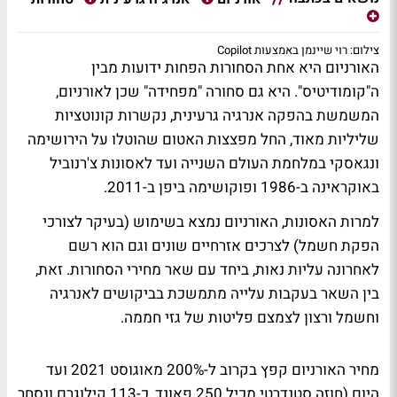
צילום: רוי שיינמן באמצעות Copilot
האורניום היא אחת הסחורות הפחות ידועות מבין
ה"קומודיטיס". היא גם סחורה "מפחידה" שכן לאורניום,
המשמשת בהפקה אנרגיה גרעינית, נקשרות קונוטציות
שליליות מאוד, החל מפצצות האטום שהוטלו על הירושימה
ונגאסקי במלחמת העולם השנייה ועד לאסונות צ'רנוביל
באוקראינה ב-1986 ופוקושימה ביפן ב-2011.
למרות האסונות, האורניום נמצא בשימוש (בעיקר לצורכי
הפקת חשמל) לצרכים אזרחיים שונים וגם הוא רשם
לאחרונה עליות נאות, ביחד עם שאר מחירי הסחורות. זאת,
בין השאר בעקבות עלייה מתמשכת בביקושים לאנרגיה
וחשמל ורצון לצמצם פליטות של גזי חממה.
מחיר האורניום קפץ בקרוב ל-200% מאוגוסט 2021 ועד
היום (חוזה סטנדרטי מכיל 250 פאונד, כ-113 קילוגרם ונסחר