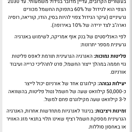
בעשורים הקרובים, עדיין מדובר בגידול משמעותי. עד 2030
הצפי הוא לגידול של 60% בתפוקת החשמל מכורים
גרעיניים (עיקר הגידול צפוי להיות בסין, הודו, קוריאה, רוסיה
וארה"ב לצד ירידה של 10% באירופה).
לפי האנליסטים של בנק אוף אמריקה, לשימוש באנרגיה
גרעינית מספר יתרונות:
פליטות נמוכות:
האנרגיה הגרעינית תורמת לאפס פליטות
גזי חממה במהלך ייצור החשמל, פרט לתהליכי כרייה ועיבוד
אורניום.
יעילות גבוהה:
קילוגרם אחד של אורניום יכול לייצר
כ-50,000 קילוואט שעה של חשמל נטול פליטות, בהשוואה
ל-3 קילוואט שעה מקילוגרם פחם למשל.
זמינות ויציבות:
בניגוד לאנרגיות מתחדשות אחרות, האנרגיה
הגרעינית מספקת חשמל רציף שאינו תלוי בתנאי מזג האוויר
או באחסון סוללות.