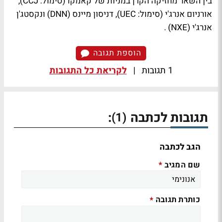
בין השאר מחזיקה הקרן במניות של קאמקו (סימול: CCJ),
אורניום אנרג'י (סימול: UEC), דניסון מיינס (DNN) ונקסטג'ן
אנרג'י (NXE) .
הוספת תגובה
1 תגובות
|
לקריאת כל התגובות
תגובות לכתבה
:
(1)
הגב לכתבה
שם המגיב
*
כותרת תגובה
*