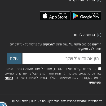
הרשמה לדיוור
הירשם לסיכום היומי של שוק ההון ולמבזקים של ביזפורטל - ניוזלטרים
חובה לכל משקיע
אני מאשר קבלת שני ניוזלטרים, אשר כל אחד מהווה רשימת תפוצה
נפרדת, בנושאים סיכום יומי והתראות חמות וקבלת דיוורים פרסומיים
בדואר אלקטרוני ו/ או באמצעות הסלולר בהתאם למפורט בסעיף 10
בתנאי
השימוש
כל הזכויות שמורות לחברת ביזפורטל תקשורת בע"מ ©
|
תנאי שימוש