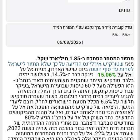
גוונים
גודל קוביית נייר הערך נקבע עפ"י תמורת הנייר
-5%
+5%
06/08/2026
|
מחזור המסחר הסתכם ב-1.85 מיליארד שקל.
מאז
שטורקיש אירליינס הודיעה על כך שלא תחזור לישראל
לפחות עד סוף השנה
ביום שישי האחרון, מניית אל על
זינקה כבר ה-14.5%, בשלושה ימים
אל על
15.06%
בלבד. טורקיש הייתה שחקנית משמעותית מאוד בנתב"ג -
היא הפעילה מעל ל-60 טיסות שבועיות מישראל ,בעיקר
עבור טיסות קונקשן והיתה לרבים הדרך הזולה והמהירה
להגיע ליעדים רבים ברחבי הגלובוס. בשנה שעברה טורקיש
חלשה על 6.5% מכלל תנועת הישראלים לחו"ל, רובם ליעדי
המשך. היציאה של טורקיש מהמשוואה הופכת את אל על
לאופציה הכי נוחה לאותם יעדים, ואל על תהנה מהביקושים
החדשים. נתח השוק של אל על בנתב"ג הגיע ל-80%
בחודשים נובמבר ודצמבר. גם אחרי החזרה ההדרגתית של
חברות זרות חלקה יהיה גבוה בהרבה מזה שהיה בשנת 2022,
שעמד אז על 22%. אל על כבר נהנית מהתחרות המועטה
ברוב הקווים, בעיקר אלה לארה"ב בהן היא השחקנית היחידה.