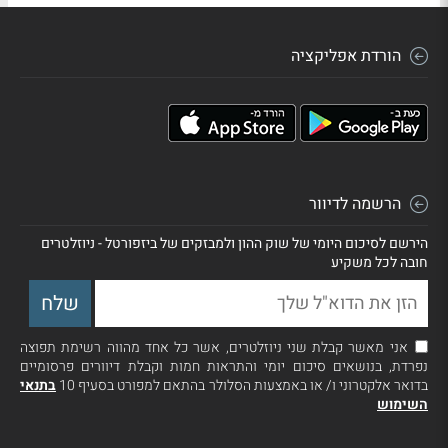
הורדת אפליקציה
הרשמה לדיוור
הירשם לסיכום היומי של שוק ההון ולמבזקים של ביזפורטל - ניוזלטרים
חובה לכל משקיע
אני מאשר קבלת שני ניוזלטרים, אשר כל אחד מהווה רשימת תפוצה
נפרדת, בנושאים סיכום יומי והתראות חמות וקבלת דיוורים פרסומיים
בדואר אלקטרוני ו/ או באמצעות הסלולר בהתאם למפורט בסעיף 10
בתנאי
השימוש