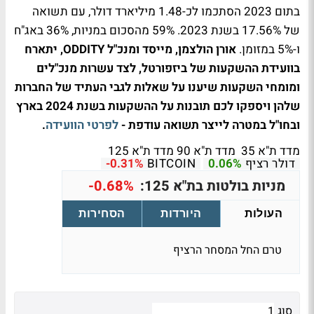
בתום 2023 הסתכמו לכ-1.48 מיליארד דולר, עם תשואה
של 17.56% בשנת 2023. 59% מהסכום במניות, 36% באג"ח
ו-5% במזומן.
אורן הולצמן, מייסד ומנכ"ל ODDITY, יתארח
בוועידת ההשקעות של ביזפורטל, לצד עשרות מנכ"לים
ומומחי השקעות שיענו על שאלות לגבי העתיד של החברות
שלהן ויספקו לכם תובנות על ההשקעות בשנת 2024 בארץ
ובחו"ל במטרה לייצר תשואה עודפת -
לפרטי הוועידה
.
מדד ת"א 35
מדד ת"א 90
מדד ת"א 125
דולר רציף
0.06%
BITCOIN
-0.31%
מניות בולטות בת"א 125:
-0.68%
העולות
היורדות
הסחירות
טרם החל המסחר הרציף
סוג