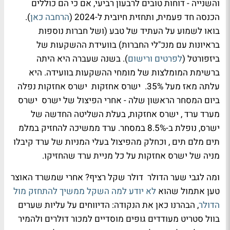
והשנייה - דוחות טובים לרבעון רביעי, אם כי הם כוללים
הכנסה חד פעמית, ותחזית חיובית ל-2024 (
הרחבה כאן
).
בואו לשמוע על העתיד של טבע (ושל חברות נוספות
בראיונות עם מנכ"לי החברות) בוועידת ההשקעות של
ביזפורטל (
לפרטים ורישום
). בשנה שעברה היא היתה
ברשימת המומלצות של מומחי ההשקעות בוועידה. היא
עלתה מאז מעל 35%. ישרס אחזקות ישרס אחזקות נפלה
ביום המסחר הראשון שלה - אחרי הפיצול של ישרס ישרס
מערד ערד , ישרס אחזקות, בעלת השליטה החדשה של
ישרס, נופלת ב-8.5% במסחר. ערד ממשיכה להחזיק במלמ
תים מלם תים , וכחלק מהפיצול בעלי המניות של ערד קיבלו
מניה של ישרס אחזקות על כל מניית ערד שהחזיקו.
ומה לגבי שער הדולר דולר שקל רציף? אחרי שמשרד האוצר
טען אתמול שהוא
לא יודע למה השקל ממשיך להתחזק מול
הדולר
, הבהרנו כאן את הנקודה: הדיווחים על עליות שערים
בוול סטריט מעודדים גופים מוסדיים למכור דולרים ולהמיר