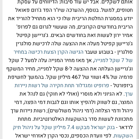
אותם לשקלים. אבל יש עוד סיבות: הדיווחים על עסקת
חטופים, למשל. בנוסף, ההערכה שיו"ר הפד ג'רום פאואל
יודע במסגרת החלטת הריבית שלו כי הוא מתחיל להוריד את
הריבית בחודשים הקרובים, מה שעשוי לגרום גם לפרופ'
אמיר ירון לעשות זאת בחודשים הבאים. ג'נריישן קפיטל
ג'נריישן קפיטל מעלה את ההצעה שלה לרכישת סולגרין
סולגרין - בשבוע שעבר
הגישה הקרן הצעת רכישה במחיר
של 7 שקל למנייה
, אך מאז מחיר המנייה עלה למעל 7 שקל
וג'נריישן העלתה את ההצעה ל-8 שקל למנייה, מחיר המשקף
פרמיה של 4% ושווי של 467 מיליון שקל. בהמשך לחשיפת
ביזפורטל -
פרופיט ומגדלור תחת חקירה של רשות ניירות
ערך
. לא הגיוני ולא מוסרי (ואולי לא חוקי) גם לנהל את
המוצר, גם לשווק ולהפיץ אותו וגם לגבות דמי הפצה, דמי
ניהול ודמי הצלחה (דמי ניהול משולשים); רשות ניירות ערך
מתכוונת לעשות סדר בהשקעות האלטרנטיביות. מתחת
לרדאר -
בנק ישראל מבקש 7.4 מיליון שקל על ניהול תיק
השקעות
. לפי וועדת הכספים, נכסי הקרן לאזרחי ישראל