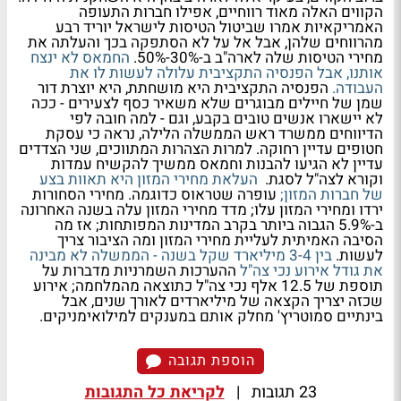
הקווים האלה מאוד רווחיים, אפילו חברות התעופה
האמריקאיות אמרו שביטול הטיסות לישראל יוריד רבע
מהרווחים שלהן, אבל אל על לא הסתפקה בכך והעלתה את
מחירי הטיסות שלה לארה"ב ב-30%-50%.
החמאס לא ינצח
אותנו, אבל הפנסיה התקציבית עלולה לעשות לו את
העבודה.
הפנסיה התקציבית היא מושחתת, היא יוצרת דור
שמן של חיילים מבוגרים שלא משאיר כסף לצעירים - ככה
לא יישארו אנשים טובים בקבע, וגם - למה חובה לפי
הדיווחים ממשרד ראש הממשלה הלילה, נראה כי עסקת
חטופים עדיין רחוקה. למרות הצהרות המתווכים, שני הצדדים
עדיין לא הגיעו להבנות וחמאס ממשיך להקשיח עמדות
וקורא לצה"ל לסגת.
העלאת מחירי המזון היא תאוות בצע
של חברות המזון;
עופרה שטראוס כדוגמה. מחירי הסחורות
ירדו ומחירי המזון עלו; מדד מחירי המזון עלה בשנה האחרונה
ב-5.9% הגבוה ביותר בקרב המדינות המפותחות; אז מה
הסיבה האמיתית לעליית מחירי המזון ומה הציבור צריך
לעשות.
בין 3-4 מיליארד שקל בשנה - הממשלה לא מבינה
את גודל אירוע נכי צה"ל
ההערכות השמרניות מדברות על
תוספת של 12.5 אלף נכי צה"ל כתוצאה מהמלחמה; אירוע
שכזה יצריך הקצאה של מיליארדים לאורך שנים, אבל
בינתיים סמוטריץ' מחלק אותם במענקים למילואימניקים.
הוספת תגובה
23 תגובות
|
לקריאת כל התגובות