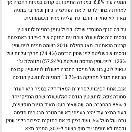
המניה עוד 6.8%. במנורה החזיקו גם קודם במניות החברה אך
לאחרונה בחרו להגדיל את הפוזיציה. כיוון שמדובר במניה
מאוד לא סחירה, הדבר גרר עליית מחיר משמעותית.
עד כה הגוף המוסדי שבלט כבעל עניין במניית לוינשטין
נכסים היה אלטשולר שחם עם החזקה של כ-11% באמצעות
קרנות הנאמנות. מאז תחילת 2016 רשמה מניית לוינשטין
נכסים שבשליטת לוינשטין הנדסה (74.4%) מהלך עליות של
123%. לוינשטין הנדסה נשלטת (57.24%) ומנוהלת ע"י
שאול לוטן, בנו של מייסד החברה משולם לוינשטין. קבוצת
הביטוח מגדל מחזיקה בכ-13.7% ממניות לוינשטין הנדסה.
אגב, אחת הסיבות לסחירות המאוד דלה במניה היא העדר
סחורה צפה. לוינשטין הנדסה ואלטשולר שחם החזיקו יחד
כ-85% מהחברה, מה שהשאיר מעט מאוד מניות חופשיות,
כעת המצב עוד יהיה בעייתי כאשר מנורה מבטחים תפסה
נתח של מעל 5%. ועוד נציין כי אם החזקות הציבור בלוינשטין
נכסים לא יטפסו עד סוף השנה ל-30%, המניה תצא