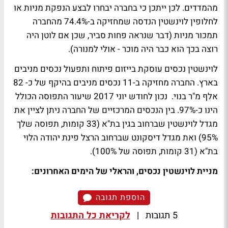
מהמדדים. לכן ייתכן כי בחברה יבחרו לבצע הנפקת מניות או
לחלופין לוינשטין הנדסה שמחזיקה ב-74.4% מהחברה
תמכור מניות (דבר שנראה פחות סביר, שכן אם לוטן היה
רוצה בכך הוא כבר היה מוכר - אולי למנורה).
לוינשטין נכסים עוסקת בייזום פיתוח ותפעול נכסים מניבים
בארץ. החברה מחזיקה ב-11 נכסים מניבים בהיקף של כ- 82
אלף מ"ר בנוי. נכון לחודש יוני 2017 שיעור התפוסה הכולל
הינו כ-97%. בין הנכסים המרכזיים של החברה ניתן לציין את
מגדל לוינשטין שברחוב בגין בת"א (33 קומות, תפוסה שלך
95%) ואת מגדל דיסקונט שברחוב הרצל פינת יהודה הלוי
בת"א (31 קומות, תפוסה של 100%).
מניית לוינשטין נכסים, והראלי של הימים האחרונים:
הוספת תגובה
5 תגובות
|
לקריאת כל התגובות