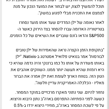
תוכל להמשיך לנצח, יש לבחור את המועד הנכון על מנת
לצמצם את התכנית מבלי לפגוע במשק".
לאחר נאומה של ילן המדדים שעד אותו מועד נסחרו
בטריטוריה האדומה עברו להסחר בצד הירוק כאשר ה-
S&P500 והדאו ג'ונס שוברים את השיאים של כל הזמנים.
"בתקופת הזמן הקצרה נראה שהאמירות של ילן טובים
לבורסות" אמר בנואיט פלואיל אסטרטג ב-Natixis. "ילן
באותו משדרת על אותו גל כמו ברננקי והיה נדמה שהיא כי
היא רומזת שהיא תעשה יותר ממנו. השווקים אוהבים את
הטון הזה. בטווח הארוך לעומת זאת ילן אמרה את הברור
מאליו - הכלכלה האמריקנית עדיין חלשה".
נחזור להיום. שני נתוני מאקרו מרכזיים במוקד המסחר.
כשעה לפני הפתיחה התפרסם בארה"ב נתון היבוא והיצוא.
על פי לשכת המסחר בארה"ב, מחירי היצוא ירדו ב-0.5%