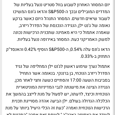
יום המסחר האחרון לשבוע בוול סטריט ננעל בעליות של
המדדים המובילים ובכך ה-S&P500 והדאו ג'ונס המשיכו
לשבור שיאים חדשים. המסחר התנהל היום כאשר ברקע
נאומה של ג'נט ילן, הנגידה הנכנסת של הפדרל ריזרב,
שאמרה אתמול כי היא מאמינה שתכנית הרכישות נכונה
למשק האמריקני כעת. המסחר באירופה ננעל בעליות.
הדאו ג'ונס עלה 0.54%, ה-S&P500 הוסיף 0.42% והאנסד"ק
התחזק ב-0.33%.
אתמול נערך שימוע ראשון לג'נט ילן המחליפה של נגיד
הפדרל ריזרב הנוכחי, בן ברננקי. בנאומה אשר התחיל
בסביבות השעה 17:00 והסתיים כשעה וחצי לאחר מכן,
הנגידה הציגה את מישנתה לגבי המדיניות המוניטארית
הנוכחית וכיצד, לדעתה, יש לפעול על מנת לייצב בהמשך את
הכלכלה הגדולה בעולם. ילן הביעה אהדה מסוייגת תכנית
הרכישות הנוכחית ואמרה "כעת זה הכלי היעיל ביותר על מנת
לעודד את הצמיחה בארה"ב." לעומת זאת אמרה "התכנית לא