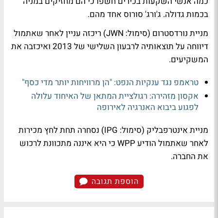
כמה אנשי השקעות בכירים חשפו כי הם מחזיקים במניה
בכמות גדולה. ג'ורג' סורוס אחד מהם.
מניית נורדסטרום (סימול: JWN) ריכזה עניין לאחר שאתמול
דיווחה על תוצאותיה לרבעון השלישי של 2013 ואיכזבה את
המשקיעים.
טראמפ נגד ענקיות הנפט: "הן מרוויחות יותר מדי כסף"
אקסון מזהירה: רגולציית המתאן של האיחוד עלולה
לפגוע ביבוא האנרגיה לאירופה
מניית אינטרפבליק (סימול: IPG) נסחרה תחת לחץ מכירות
לאחר שאתמול הודיע WPP כי היא איננה מתכוונת לרכוש
את החברה.
הוספת תגובה