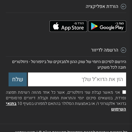
הורדת אפליקציה
הרשמה לדיוור
הירשם לסיכום היומי של שוק ההון ולמבזקים של ביזפורטל - ניוזלטרים
חובה לכל משקיע
אני מאשר קבלת שני ניוזלטרים, אשר כל אחד מהווה רשימת תפוצה
נפרדת, בנושאים סיכום יומי והתראות חמות וקבלת דיוורים פרסומיים
בדואר אלקטרוני ו/ או באמצעות הסלולר בהתאם למפורט בסעיף 10
בתנאי
השימוש