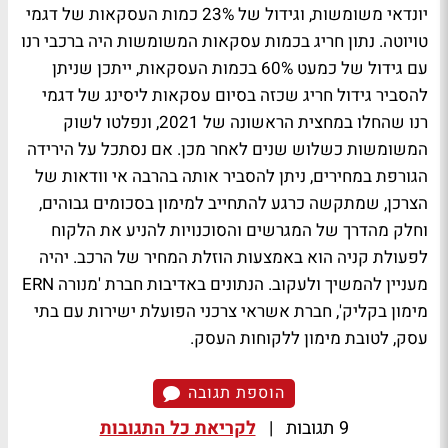
יונדאי משומשות, וגידול של 23% כמות העסקאות של דגמי
טויוטה. נתון חריג בכמות עסקאות המשומשות היה ברכבי רנו
עם גידול של כמעט 60% בכמות העסקאות, ייתכן שניתן
להסביר גידול חריג שכזה בסיום עסקאות ליסינג של דגמי
רנו שהחלו במחצית הראשונה של 2021, ונפלטו לשוק
המשומשות כשלוש שנים לאחר מכן. אם נסתכל על הירידה
הגורפת במחירים, ניתן להסביר אותה בהרבה אי וודאות של
הצרכן, שמתקשה כרגע להתחייב למימון בסכומים גבוהים,
וחלק מהדרך של המגרשים והסוכנויות להניע את הלקוח
לפעולת קניה הוא באמצעות הוזלת המחיר של הרכב. יהיה
מעניין להמשיך ולעקוב. הנתונים באדיבות חברת 'מנורה
ERN
מימון בקליק', חברת אשראי צרכני הפועלת ישירות עם בתי
עסק, לטובת מימון ללקוחות העסק.
הוספת תגובה
9 תגובות
|
לקריאת כל התגובות