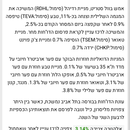
אמש בוול סטריט, מניית רדיהל (סימול:RDHL) המשיכה את
המגמה השלילית וצנחה בכ-11%, טבע (סימול:TEVA) טיפסה
0.9% לאחר שקפצה ביום המסחר הקודם בכ-2.5%,
והמשיכה לרכז עניין לקראת פרסום הדו"חות מחר. מניית
טאואר (סימול:TSEM) הוסיפה 0.7% ומניית צ'ק פוינט
(סימול:CHKP) ירדה 0.7%.
המניות הדואליות חוזרות הבוקר עם פער ארביטרז' חיובי על
מדד ת"א 35 בשיעור של 0.1%. מניית טבע חוזרת עם פער
ארביטרז' חיובי של 0.5%, אופקו הלת' חוזרת עם פער חיובי
של 3.1%, וטאואר חוזרת עם פער חיובי של 1.3%. מנגד, קנון
חוזרת עם פער שלילי של 3.8%.
עונת הדו"חות בבורסה בתל אביב נמשכת, כאשר בין היתר
צפויות מליסרון, כיל ונובה לפרסם את תוצאותיהן הכספיות
לרבעון השני של השנה.
צפויה לרכז עניין לאחר שאתמול
אלקטרה צריכה
3.14%