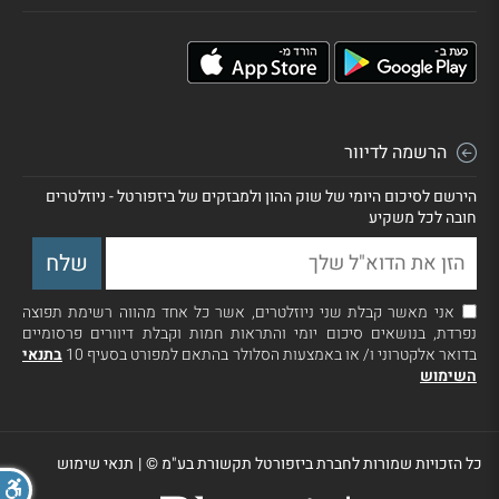
הרשמה לדיוור
הירשם לסיכום היומי של שוק ההון ולמבזקים של ביזפורטל - ניוזלטרים
חובה לכל משקיע
אני מאשר קבלת שני ניוזלטרים, אשר כל אחד מהווה רשימת תפוצה
נפרדת, בנושאים סיכום יומי והתראות חמות וקבלת דיוורים פרסומיים
בדואר אלקטרוני ו/ או באמצעות הסלולר בהתאם למפורט בסעיף 10
בתנאי
השימוש
כל הזכויות שמורות לחברת ביזפורטל תקשורת בע"מ ©
|
תנאי שימוש