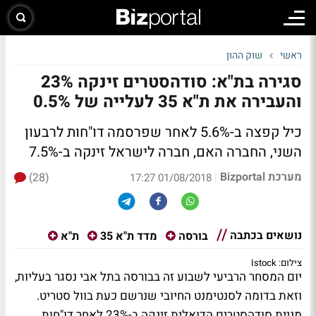
ראשי
שוק ההון
סגירה בת"א: סודהסטרים זינקה 23%
והעבירה את ת"א 35 לעלייה של 0.5%
כיל קפצה ב-5.6% לאחר שפרסמה דו"חות לרבעון
השני, החברה האם, חברה לישראל זינקה ב-7.5%
מערכת Bizportal
(28)
|
01/08/2018 17:27
נושאים בכתבה
בורסה
מדד ת"א 35
ת"א
צילום: Istock
יום המסחר הרביעי לשבוע זה בבורסה בתל אבי נסגר בעליות,
וזאת בדומה לסנטימנט החיובי שנרשם כעת בוול סטריט.
מניית סודהסטרים הדואלית זינקה ב-23% לאחר דו"חות