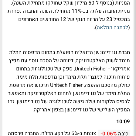
המניות (בנוסף ל-50 מיליון שקל שחולקו מתחילת השנה).
מניית החברה עלתה בכ-11% מתחילת השנה והחברה נסחרת
במכפיל 23 על הרווח הנקי של 12 החודשים האחרונים
(
לכתבה המלאה
).
חברת ננו דיימנשן הדואלית הפועלת בתחום הדפסות התלת
מימד לשוק האלקטרוניקה, דיווחה על הסכם נוסף עם מפיץ
אמריקאי - Unitech Fisher, ספק של טכנולוגיות בתחום
פיתוח תוכנה למוצרי תלת מימד וכן מדפסות תלת מימד.
כחלק מהסכם ההפצה, Unitech Fisher תרכוש את מדפסת
התלת מימד של ננו דיימנשן לתחום האלקטרוניקה ותאפשר
לבסיס הלקוחות שלה גישה לטכנולוגיה של ננו דיימנשן. זהו
המפיץ השלישי של ננו דיימנשן בצפון אמריקה.
10:09
צונחת ב-6% על רקע הדו"ח. החברה פרסמה
נובה
-0.06%