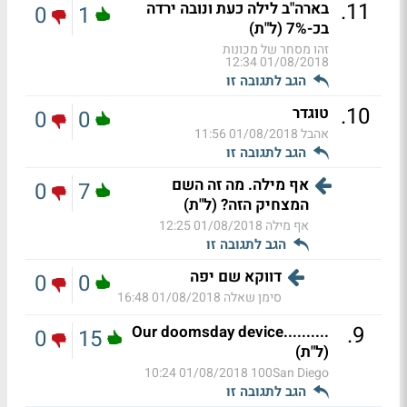
.
11
בארה"ב לילה כעת ונובה ירדה
0
1
בכ-7% (ל"ת)
זהו מסחר של מכונות
01/08/2018 12:34
הגב לתגובה זו
.
10
טוגדר
0
0
אהבל
01/08/2018 11:56
הגב לתגובה זו
אף מילה. מה זה השם
0
7
המצחיק הזה? (ל"ת)
אף מילה
01/08/2018 12:25
הגב לתגובה זו
דווקא שם יפה
0
0
סימן שאלה
01/08/2018 16:48
.
9
..........Our doomsday device
0
15
(ל"ת)
01/08/2018 10:24
100San Diego
הגב לתגובה זו