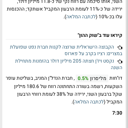
השני, אותו סיכמה עם רווח נקי של כ-11.8 מיליון דולר,
ירידה של כ-11% לעומת הרבעון המקביל אשתקד; ההכנסות
עלו בכ-10% (
לכתבה המלאה
).
קיראו עוד ב"שוק ההון"
הקבוצה הישראלית שרוצה לקנות חברת נפט שפועלת
במצרים: רציו בקרב על פארוס
נקסט ויז'ן חצתה 205 מיליון דולר בהזמנות מתחילת
השנה
דו"חות
, חברת הנדל"ן המניב, בשליטת עופר
מליסרון
0.5%
השקעות, רשמה בשורה התחתונה רווח של 180.6 מיליון
שקל ברבעון השני, ירידה של 38% לעומת רווחי הרבעון
המקביל (
לכתבה המלאה
).
7:30