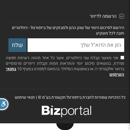
הרשמה לדיוור
הירשם לסיכום היומי של שוק ההון ולמבזקים של ביזפורטל - ניוזלטרים
חובה לכל משקיע
אני מאשר קבלת שני ניוזלטרים, אשר כל אחד מהווה רשימת תפוצה
נפרדת, בנושאים סיכום יומי והתראות חמות וקבלת דיוורים פרסומיים
בדואר אלקטרוני ו/ או באמצעות הסלולר בהתאם למפורט בסעיף 10
בתנאי
השימוש
כל הזכויות שמורות לחברת ביזפורטל תקשורת בע"מ ©
|
תנאי שימוש