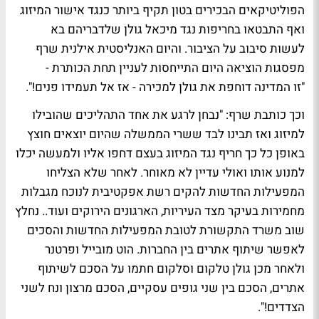
הפוליטיקאים הבכירים בטון תקיף ביותר כנגד אישור המיזוג
ואף התבטאו בחריפות נגד מיכאל גולן שלדבריהם בא
לעשות סיבוב על הציבור. והיום האנליסטית אילנית שרף
מפסגות הוציאה היום התייחסות לעניין תחת הכותרת -
"זו המדינה דוחפת את גולן למכירה - אז אל תעמידו פנים!".
וכך כותבת שרף: "נבחן לרגע את אחד התהליכים שהובילו
למיזוג ואז תבינו לבד ששרי הממשלה שהיום יוצאים חוצץ
באופן כל כך חריף נגד המיזוג בעצם דחפו אליו ולמעשה יכלו
למנוע אותו ואולי עדיין לא מאוחר. לאחר שלא הצליחו
המפעילות החדשות להקים רשת אפקטיבית לנוכח מגבלות
מחמירות בעיקר מצד העיריות, הארגונים הירוקים ועוד.. נחלץ
שוב משרד התקשורת לטובת המפעילות החדשות והסכים
לאפשר שיתוף אתרים בין החברות. הוט מובייל ופרטנר
ולאחר מכן גולן טלקום וסלקום חתמו על הסכם לשיתוף
אתרים, הסכם בין שני גופים עסקיים, הסכם מרצון ונח לשני
הצדדים!".