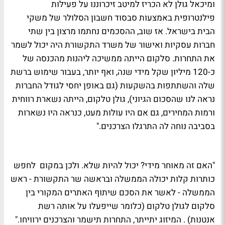
ומיכאל גולן לא הכריז למיטב זיכרוננו על פעילות
פילנטרופית באמצעות סבסוד חשבון הסלולר של משקי
הבית בישראל. אז שוב, ההסכמים נחתמו מרצון בין שתי
חברות עסקיות ואישור של משרד התקשורת היה יכול לשמר
את התחרות. סלקום הייתה ממשיכה ליהנות מהכנסה של
כ-120 מיליון שקל מידי שנה, ואף יותר, בעבור שימוש ברשת
שלה והשתתפות בהשקעות (גם באופן יחסי לגודל החברות
נראה לנו שהסכום הגיוני), גולן טלקום, הייתה נשארת רווחית
ורמות המחירים, גם אם היו עולות מעט, כנראה היו נשארות
בסביבה נוחה לה התרגלו הצרכנים."
"האם זה מאוחר מידי? יכול להיות שלא. ולכן במקום לחפש
כותרות קלות יכולה הממשלה ובראשה שר התקשורת - ראש
הממשלה - לאשר את הסכם שיתוף האתרים המקורי בין
סלקום לגולן טלקום (כלומר שייפעלו על אותה רשת
אנטנות) . המיזוג יתייתר, התחרות תישמר והצרכנים ירוויחו."