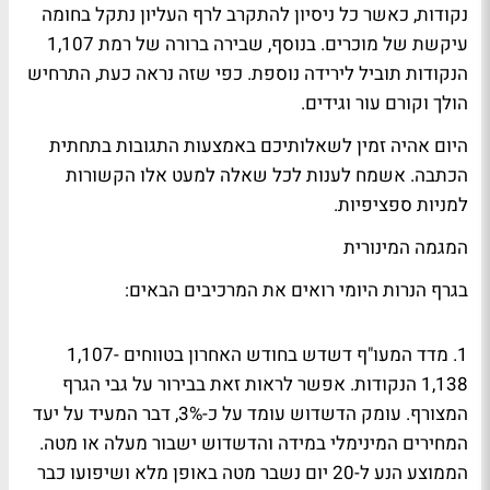
נקודות, כאשר כל ניסיון להתקרב לרף העליון נתקל בחומה
עיקשת של מוכרים. בנוסף, שבירה ברורה של רמת 1,107
הנקודות תוביל לירידה נוספת. כפי שזה נראה כעת, התרחיש
הולך וקורם עור וגידים.
היום אהיה זמין לשאלותיכם באמצעות התגובות בתחתית
הכתבה. אשמח לענות לכל שאלה למעט אלו הקשורות
למניות ספציפיות.
המגמה המינורית
בגרף הנרות היומי רואים את המרכיבים הבאים:
1. מדד המעו"ף דשדש בחודש האחרון בטווחים 1,107-
1,138 הנקודות. אפשר לראות זאת בבירור על גבי הגרף
המצורף. עומק הדשדוש עומד על כ-3%, דבר המעיד על יעד
המחירים המינימלי במידה והדשדוש ישבור מעלה או מטה.
הממוצע הנע ל-20 יום נשבר מטה באופן מלא ושיפועו כבר