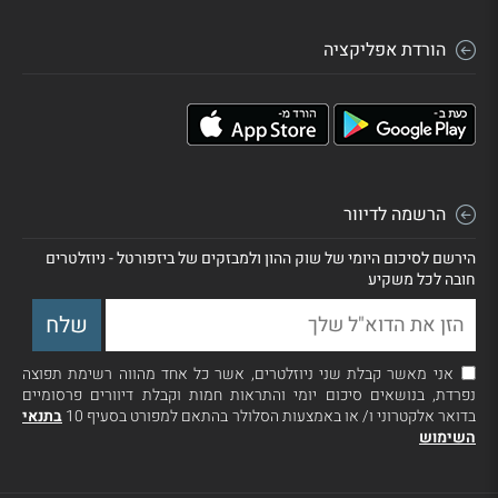
הורדת אפליקציה
הרשמה לדיוור
הירשם לסיכום היומי של שוק ההון ולמבזקים של ביזפורטל - ניוזלטרים
חובה לכל משקיע
אני מאשר קבלת שני ניוזלטרים, אשר כל אחד מהווה רשימת תפוצה
נפרדת, בנושאים סיכום יומי והתראות חמות וקבלת דיוורים פרסומיים
בדואר אלקטרוני ו/ או באמצעות הסלולר בהתאם למפורט בסעיף 10
בתנאי
השימוש