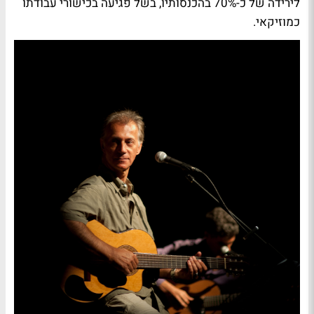
לירידה של כ-70% בהכנסותיו, בשל פגיעה בכישורי עבודתו
כמוזיקאי.