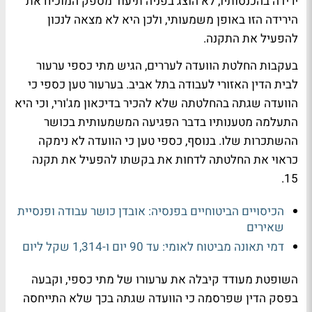
ירידה בהכנסותיו, לא הוצג בפניה תיעוד מספק המוכיח את
הירידה הזו באופן משמעותי, ולכן היא לא מצאה לנכון
להפעיל את התקנה.
בעקבות החלטת הוועדה לעררים, הגיש מתי כספי ערעור
לבית הדין האזורי לעבודה בתל אביב. בערעור טען כספי כי
הוועדה שגתה בהחלטתה שלא להכיר בדיכאון מג'ורי, וכי היא
התעלמה מטענותיו בדבר הפגיעה המשמעותית בכושר
ההשתכרות שלו. בנוסף, כספי טען כי הוועדה לא נימקה
כראוי את החלטתה לדחות את בקשתו להפעיל את תקנה
15.
הכיסויים הביטוחיים בפנסיה: אובדן כושר עבודה ופנסיית
שאירים
דמי תאונה מביטוח לאומי: עד 90 יום ו-1,314 שקל ליום
השופטת מעודד קיבלה את ערעורו של מתי כספי, וקבעה
בפסק הדין שפרסמה כי הוועדה שגתה בכך שלא התייחסה