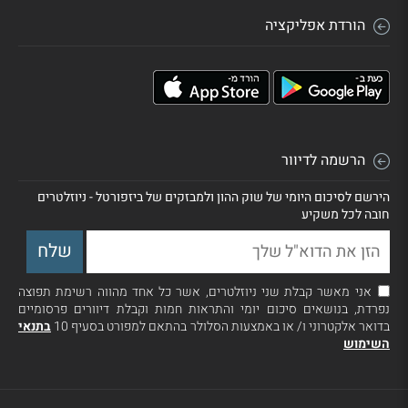
הורדת אפליקציה
הרשמה לדיוור
הירשם לסיכום היומי של שוק ההון ולמבזקים של ביזפורטל - ניוזלטרים
חובה לכל משקיע
אני מאשר קבלת שני ניוזלטרים, אשר כל אחד מהווה רשימת תפוצה
נפרדת, בנושאים סיכום יומי והתראות חמות וקבלת דיוורים פרסומיים
בדואר אלקטרוני ו/ או באמצעות הסלולר בהתאם למפורט בסעיף 10
בתנאי
השימוש