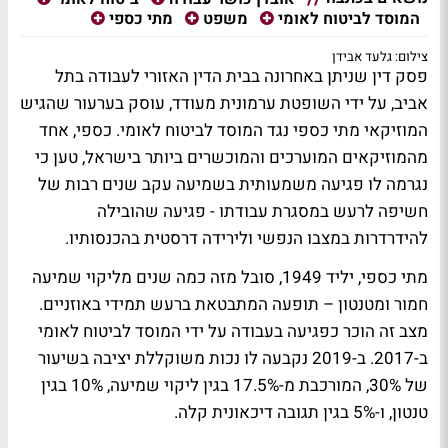
המוסד לביטוח לאומי
משפט
מתי כספי
צילום: גלעד אבידן
פסק דין שניתן באחרונה בבית הדין האזורי לעבודה בתל
אביב, על ידי השופטת ערמונית מעודד, עוסק בערעור שהגיש
המוזיקאי מתי כספי נגד המוסד לביטוח לאומי. כספי, אחד
מהמוזיקאים המוערכים והמוכשרים ביותר בישראל, טען כי
נגרמה לו פגיעה משמעותית בשמיעה עקב שנים רבות של
חשיפה לרעש במסגרת עבודתו - פגיעה שהובילה
להידרדרות במצבו הנפשי ולירידה דרסטית בהכנסותיו.
מתי כספי, יליד 1949, סובל מזה כמה שנים מליקוי שמיעה
חמור ומטנטון – תופעה המתבטאת ברעש תמידי באוזניים.
מצב זה הוכר כפגיעה בעבודה על ידי המוסד לביטוח לאומי
ב-2017. ב-2019 נקבעה לו נכות משוקללת יציבה בשיעור
של 30%, המורכבת מ-17.5% בגין ליקוי שמיעה, 10% בגין
טנטון, ו-5% בגין תגובה דיכאונית קלה.