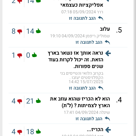
2
14
אפליקציות כעצמאי
ררר
05/09/2024 07:18
הגב לתגובה זו
.
5
עלוב
8
14
שמוליק ריפמן
04/09/2024 19:10
הגב לתגובה זו
נראה אותך אז נשאר בארץ
1
0
הזאת. זה יכול לקרות בעוד
שנים ספורות.
בקרוב הלואי והטייסים בני
הקפלניסטים יעזבו .
15/07/2025 14:42
הגב לתגובה זו
.
4
הוא לא הכריז שהוא עוזב את
4
21
הארץ לצמיתות ? (ל"ת)
שיגלה
04/09/2024 17:41
הגב לתגובה זו
הכריז...
4
18