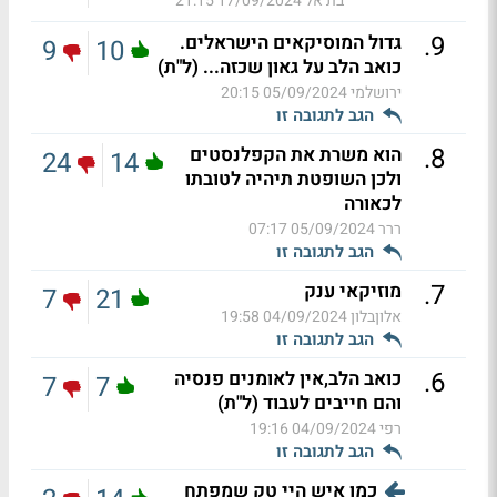
בת אל
17/09/2024 21:15
.
9
גדול המוסיקאים הישראלים.
9
10
כואב הלב על גאון שכזה... (ל"ת)
ירושלמי
05/09/2024 20:15
הגב לתגובה זו
.
8
הוא משרת את הקפלנסטים
24
14
ולכן השופטת תיהיה לטובתו
לכאורה
ררר
05/09/2024 07:17
הגב לתגובה זו
.
7
מוזיקאי ענק
7
21
אלוןבלון
04/09/2024 19:58
הגב לתגובה זו
.
6
כואב הלב,אין לאומנים פנסיה
7
7
והם חייבים לעבוד (ל"ת)
רפי
04/09/2024 19:16
הגב לתגובה זו
כמו איש היי טק שמפתח