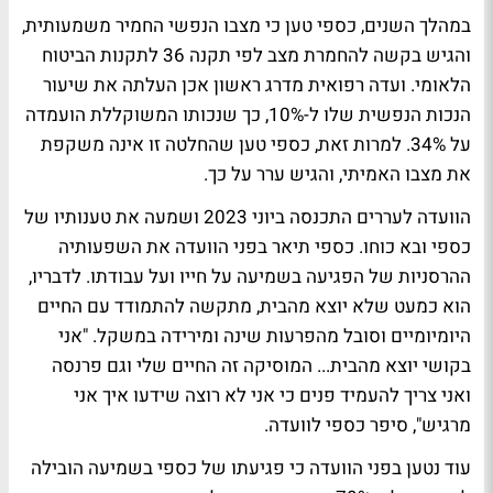
במהלך השנים, כספי טען כי מצבו הנפשי החמיר משמעותית,
והגיש בקשה להחמרת מצב לפי תקנה 36 לתקנות הביטוח
הלאומי. ועדה רפואית מדרג ראשון אכן העלתה את שיעור
הנכות הנפשית שלו ל-10%, כך שנכותו המשוקללת הועמדה
על 34%. למרות זאת, כספי טען שהחלטה זו אינה משקפת
את מצבו האמיתי, והגיש ערר על כך.
הוועדה לעררים התכנסה ביוני 2023 ושמעה את טענותיו של
כספי ובא כוחו. כספי תיאר בפני הוועדה את השפעותיה
ההרסניות של הפגיעה בשמיעה על חייו ועל עבודתו. לדבריו,
הוא כמעט שלא יוצא מהבית, מתקשה להתמודד עם החיים
היומיומיים וסובל מהפרעות שינה ומירידה במשקל. "אני
בקושי יוצא מהבית... המוסיקה זה החיים שלי וגם פרנסה
ואני צריך להעמיד פנים כי אני לא רוצה שידעו איך אני
מרגיש", סיפר כספי לוועדה.
עוד נטען בפני הוועדה כי פגיעתו של כספי בשמיעה הובילה