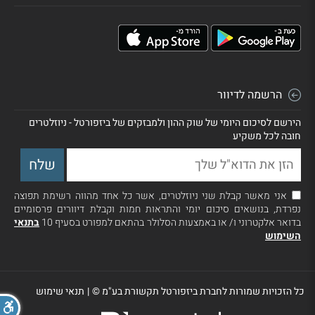
הרשמה לדיוור
הירשם לסיכום היומי של שוק ההון ולמבזקים של ביזפורטל - ניוזלטרים
חובה לכל משקיע
אני מאשר קבלת שני ניוזלטרים, אשר כל אחד מהווה רשימת תפוצה
נפרדת, בנושאים סיכום יומי והתראות חמות וקבלת דיוורים פרסומיים
בדואר אלקטרוני ו/ או באמצעות הסלולר בהתאם למפורט בסעיף 10
בתנאי
השימוש
כל הזכויות שמורות לחברת ביזפורטל תקשורת בע"מ ©
|
תנאי שימוש