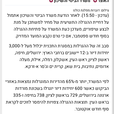
האוצר
משרד הבינוי והשיכון
צילום: דוברות מפלגת כולנו
(עדכון - 15:50). לאחר הודעת משרד הבינוי והשיכון אתמול
על דחיית ההגרלה התשיעית של מחיר למשתכן על מנת
לבצע שיפורים, מעדכן כעת המשרד על פתיחת ההגרלה
בסוף חודש ספטמבר, אם כי טרם נקבע המועד המדויק.
סבב זה של ההגרלות במסגרת התכנית יכלול מעל ל-3,000
יחידות דיור ב-12 יישובים ברחבי הארץ: ירושלים, חיפה,
ראשון לציון, ראש העין, אשקלון, רמלה, אילת, מעלה
אדומים, נתיבות, בית שאן, קרית ים וג'סר א-זרקא.
לפי המשרד, יותר מ-65% מהדירות המוגרלות נמצאות באזורי
הביקוש כאשר 600 יחידות דיור יוגרלו בשכונת מורדות
ארנונה בירושלים, 729 בראשון לציון, 738 בחיפה ו-335
בראש העין. תוצאות ההגרלה צפויות להימסר לזוכים לקראת
סוף חודש אוקטובר.