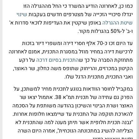
כמו כן, לאחרונה הודיע המשרד כי החל מההגרלה הזו
יגדלו סיכויי הזכייה של מצטרפים חדשים בעקבות
שינוי
שיטת ההגרלה
באופן שיקטין את העדיפות לזכאי סדרות א'
ו-ב' ל-50% בהגרלות מקור.
עד היום זכו כ-70 אלף חסרי דירה ומשפרי דיור בזכות
לרכישת דירה במחיר מוזל במסגרת התכנית, אמנם לאחרונה
מתחזקת הסברה על כך ש
התכנית בסיום דרכה
על רקע
הקיטון במכרזים, והריחוק שתופס משה כחלון, שר האוצר,
ואבי התכנית, מתכנית הדגל שלו.
במקביל לחוסר הוודאות בנוגע לתכנית מחיר למשתכן, על
הפרק גם עתידה של תכנית תמ"א 38. אתמול יצאו שר
האוצר ושרת הבינוי והשיכון בהודעה משותפת על הסכמה
להארכת תוקפה של התכנית עד שיימצאו חלופות אחרות.
"נבנה תכנית חלופית אשר תיתן מענה למה שהתכנית לא
הצליחה להשיג במתכונתה הנוכחית", אמרה היום השרה