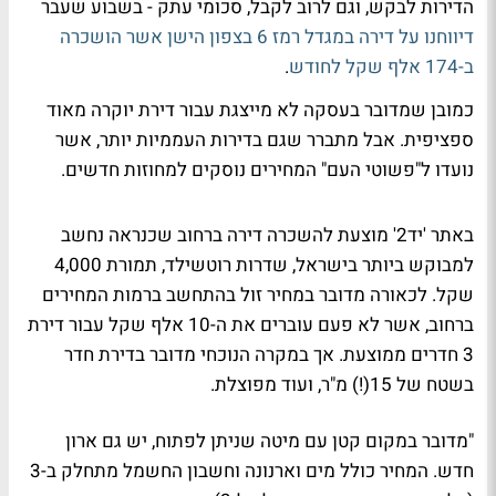
הדירות לבקש, וגם לרוב לקבל, סכומי עתק - בשבוע שעבר
דיווחנו על דירה במגדל רמז 6 בצפון הישן אשר הושכרה
ב-174 אלף שקל לחודש
.
כמובן שמדובר בעסקה לא מייצגת עבור דירת יוקרה מאוד
ספציפית. אבל מתברר שגם בדירות העממיות יותר, אשר
נועדו ל"פשוטי העם" המחירים נוסקים למחוזות חדשים.
באתר 'יד2' מוצעת להשכרה דירה ברחוב שכנראה נחשב
למבוקש ביותר בישראל, שדרות רוטשילד, תמורת 4,000
שקל. לכאורה מדובר במחיר זול בהתחשב ברמות המחירים
ברחוב, אשר לא פעם עוברים את ה-10 אלף שקל עבור דירת
3 חדרים ממוצעת. אך במקרה הנוכחי מדובר בדירת חדר
בשטח של 15(!) מ"ר, ועוד מפוצלת.
"מדובר במקום קטן עם מיטה שניתן לפתוח, יש גם ארון
חדש. המחיר כולל מים וארנונה וחשבון החשמל מתחלק ב-3