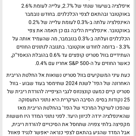
איפלציה בשיעור שנתי של 2.7%, עלייה לעומת 2.6%
באוקטובר ובהתאם לצפי הכלכלנים. בחודש נובמבר
האינפלציה עלתה ב-0.3% לעומת עלייה של 0.2%
באוקטובר. אינפלציית הליבה גם כן תאמה את צפי
הכלכלנים ועלתה ב-0.3% בנובמבר, מה שהעמיד אותה על
3.3% - בדומה לחודש אוקטובר. בתגובה לנתונים החוזים
העתידיים בוול סטריט קופצים עד 0.6% בהובלת הנאסד"ק,
כאשר החוזים על ה-S&P 500 אחריו עם 0.4%.
כעת עיני המשקיעים בוול סטריט נשואות אל החלטת הריבית
האחרונה של הפד' לשנת 2024 שתימסר בעוד שבוע - בוול
סטריט קיים כמעט קונצנזוס לגבי הציפייה להורדת ריבית של
25 נקודות בסיס. הסיבה העיקרית היא נתוני התעסוקה
שהפכו לשיקול המרכזי של הפד' בהחלטת הריבית מאז
שהאינפלציה ירדה לכיוון היעד. לפני נתוני המדד היו חששות
מקפיצה בלתי צפויה שתחסל את הסיכויים להורדת ריבית,
אבל המדד שהגיע בהתאם לצפי כנראה יאפשר לנגיד פאוול