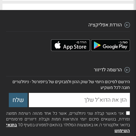
הורדת אפליקציה
הרשמה לדיוור
הירשם לסיכום היומי של שוק ההון ולמבזקים של ביזפורטל - ניוזלטרים
חובה לכל משקיע
אני מאשר קבלת שני ניוזלטרים, אשר כל אחד מהווה רשימת תפוצה
נפרדת, בנושאים סיכום יומי והתראות חמות וקבלת דיוורים פרסומיים
בדואר אלקטרוני ו/ או באמצעות הסלולר בהתאם למפורט בסעיף 10
בתנאי
השימוש