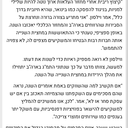
"קיצוץ ריבית אחרי מחזור העלאות ארוך נוטה להיות שלילי
למניות, בניגוד להפסקה כמו בינואר, שהיא חיובית בדרך
כלל", אמר וילסון. "אני מתריע בצורה ברורה ונחרצת על
הסבירות שהרווחים בארה"ב והמחזור הכלכלי יאכזבו השנה.
באופן ספציפי, טענתי כי ההתאוששות במחצית השנייה
אותה חברות רבות הבטיחו והמשקיעים מצפים לה, לא צפויה
להתממש".
ווילסון לא רואה מספיק ראיות כדי לשנות את דעתו.
למעשה, צוותו מדבר על כך שנתוני התמ"ג בארה"ב יתחילו
את מהלך הירידות במחצית השנייה של השנה.
"אם תקשיב למה שהשווקים באמת אומרים השנה, נראה
שהם מסכימים עם השקפתנו שהצמיחה תאכזב בין אם יש
עסקת סחר או לא", אמר. "לכן, אנו ממשיכים להמליץ
למשקיעים להישאר בפוזיציות דפנסיביות, עם משקל יתר
בענפים כמו שירותים ומוצרי צריכה".
בשבוע שעבר, איום המכסים על מקסיקו הגדיל את הסיכויים