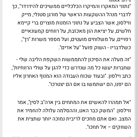
צילום: Istock
"נתוני המאקרו והמיקרו הכלכליים ממשיכים להידרדר", כך
לדברי מנהל ההשקעות הראשי של מורגן סטנלי, מייק
ווילסון, אשר הצביע על נתוני הזמנות מוצרים ברי קיימא
חלשים, על יציאת הון מאכזבת, על רווחים קמעונאיים
רפויים, על משלוחים מועטים, ועל מספר משרות "רך",
כשלדבריו - השוק פועל "על אדים".
"זה מעלה את הסיכון להתממשות השקפת הליבה שלי -
שחברות יעשו כל מה שנדרש כדי להגן על שולי הרווחיות",
כתב וילסון. "ובעוד שכוח העבודה הוא המנוף האחרון אליו
הם יפנו, הם ישתמשו בו אם הם יצטרכו".
"אל תמהרו להאשים את המתחים בין ארה"ב לסין", אמר
ווילסון. "המשק כבר האט, וההסלמה עלולה להחמיר את
המצב. ואם אתם מחכים לריבית נמוכה יותר שתצית את
השווקים – אל תחכו".