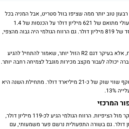
עון טוב יותר ממה שציפו בוול סטריט, אבל המניה בכל
זאת יורדת מעל 5%. החברה רשמה הפסד תפעולי מתואם של 621 מיליון דולר על הכנסות של 1.4
מיליארד דולר, בזמן שהתחזיות דיברו על הפסד של 819 מיליון דולר. גם הרווח הגולמי היה גבוה מהצפי,
אבל הסיפור של ריביאן כרגע הוא לא רק הדוח, אלא בעיקר דגם R2 הזול יותר, שאמור להתחיל להגיע
ה יכולה לעבור מקצב מכירות מוגבל לצמיחה רחבה יותר.
החברה נסחרת סביב 15-16 דולר למניה שמשקף שווי שוק של כ-21 מיליארד דולר. מתחילת השנה היא
ור המרכזי
הרבעון הראשון הציג שיפור תפעולי ברור בעיקר מול הציפיות. הרווח הגולמי הגיע לכ-119 מיליון דולר,
ול מהתחזיות שעמדו סביב 56 מיליון דולר. גם בשורה התפעולית נרשם פער משמעותי, עם