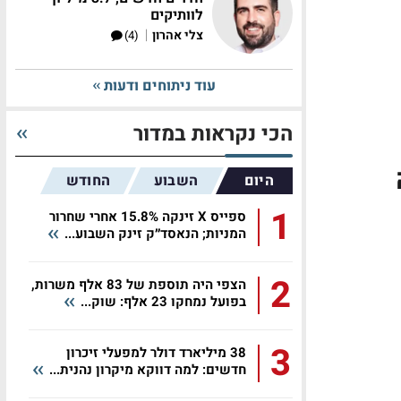
לוותיקים
|
צלי אהרון
(4)
עוד ניתוחים ודעות
הכי נקראות במדור
ה
היום
השבוע
החודש
1
ספייס X זינקה 15.8% אחרי שחרור
המניות; הנאסד״ק זינק השבוע...
2
הצפי היה תוספת של 83 אלף משרות,
בפועל נמחקו 23 אלף: שוק...
3
38 מיליארד דולר למפעלי זיכרון
חדשים: למה דווקא מיקרון נהנית...