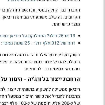
החברה כבר החלה במסירות ראשוניות לעובדי
הקרובים. זה שלב משמעותי מבחינת ריביאן, כ
מוצר נגיש יותר.
13 או 25 דולר? המחלוקת על ריביאן בשיא
רווח של 312 אלף דולר - 25 שנות מאסר: מהנדסי פולקסווגן שנעצרו בחשד לסחר במידע פנים
בשוק מעריכים שהצלחת הדגם הזה היא גורם 
ביכולת להגדיל ייצור בקצב גבוה ולהוריד עלוי
וזה תנאי בסיסי בדרך לרווחיות.
הרחבת ייצור בג’ורג’יה - הימור על
ריביאן ממשיכה להשקיע בתשתיות ייצור, ל
של כ-200 אלף, 