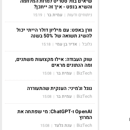
שיאים בוול סטריט למרות המלחמה
והשיא בנפט - איך זה ייתכן?
ניתוחים ודעות
עמית בר
15:19
|
|
וורן באפט: עם מיליון דולר הייתי יכול
להשיג תשואה של 50% בשנה
גלובל
אדיר בן עמי
15:18
|
|
שוק העבודה: אילו מקצועות משתנים,
ומה הנתונים מראים
BizTech
עמית בר
15:08
|
|
גוגל וג'מיני: הענקית שהתעוררה
BizTech
עמית בר
15:08
|
|
OpenAI ו-ChatGPT: מי שפתחה את
המרוץ
BizTech
ענת גלעד
15:08
|
|