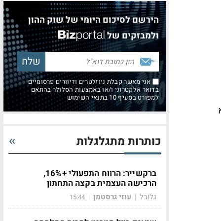
הירשם לסיכום היומי של שוק ההון
ולמבזקים של
אני מאשר קבלת ניוזלטרים ודיוורים פרסומיים
בדואר אלקטרוני ו/או באמצעות הסלולר בהתאם
למפורט בסעיף 10 בתנאי השימוש
כותרות מתגלגלות
ברקשייר: הרווח התפעולי +16%,
הרכישה העצמית בקצה התחתון
גלובל
עוזי גרסטמן
15:44
|
|