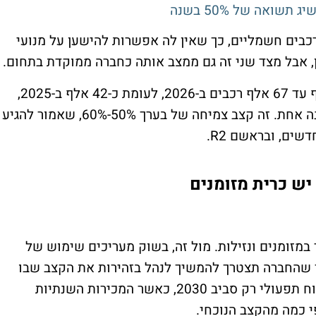
תשואה של 50% בשנה
רכבים חשמליים, כך שאין לה אפשרות להישען על מנועי
, אבל מצד שני זה גם ממצב אותה כחברה ממוקדת בתחום.
החברה שומרת על תחזית מסירות של 62 אלף עד 67 אלף רכבים ב-2026, לעומת כ-42 אלף ב-2025,
תוספת של כ-20 אלף עד 25 אלף רכבים בשנה אחת. זה קצב צמיחה של בערך 50%-60%, שאמור להגיע
ים, ובראשם R2.
 יש כרית מזומנים
ביאן כ-5.4 מיליארד דולר במזומנים ונזילות. מול זה, בשוק מעריכים שימוש של
 מיליארד דולר במזומן במהלך 2026, כך שהחברה תצטרך להמשיך לנהל בזהירות את הקצב שבו
היא שורפת מזומנים. התחזיות מדברות על רווח תפעולי רק סביב 2030, כאשר המכירות השנתיות