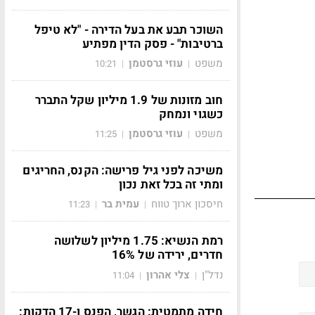
השוכר תבע את בעל הדירה - "לא טיפל
ברטיבות" - פסק הדין מפתיע
משפט
עוזי גרסטמן
10:21
|
|
חוב מזונות של 1.9 מיליון שקל התברר
כשגוי ונמחק
משפט
עוזי גרסטמן
11:25
|
|
משיכה לפני גיל פרישה: הקנס, החריגים
ומתי זה בכל זאת נכון
חיסכון ארוך טווח
עמית בר
11:23
|
|
רמת הנשיא: 1.75 מיליון לשלושה
חדרים, ירידה של 16%
נדל"ן
צלי אהרון
11:04
|
|
חידה מתמטית: הגשר, הפנס ו-17 הדקות: