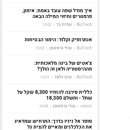
איך מודל שפה עובד באמת: אימון,
פרמטרים וחיזוי המילה הבאה
BizTech
עמית בר
15:02
|
|
אנתרופיק וקלוד: הימור הבטיחות
BizTech
עוזי גרסטמן
15:02
|
|
צ'אטים של בינה מלאכותית:
מההיסטוריה ולאן זה הולך?
BizTech
ענת גלעד
15:01
|
|
כללית סירבה להחזיר 8,300 שקל על
שתל - ותשלם 18,300
משפט
עוזי גרסטמן
14:58
|
|
סופר אל ניניו בדרך: התרחיש שמדאיג
את הכלכלנים ומאיים להצית גל