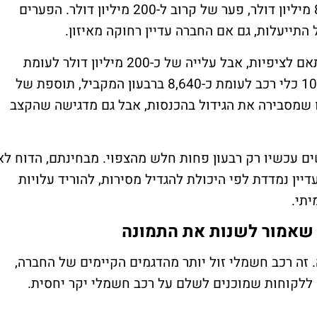
הפסד של 621 מיליון דולר לעומת צפי ל-819 מיליון דולר, פער של קרוב ל-200 מיליון דולר. הפערים
תייעלות, גם אם החברה עדיין רחוקה מאיזון.
ההכנסות הסתכמו בכ-1.4 מיליארד דולר, בהתאם לציפיות, אבל עלייה של כ-200 מיליון דולר לעומת
השנה שעברה. במקביל, המסירות עלו ל-10,365 כלי רכב לעומת כ-8,640 ברבעון המקביל, תוספת של
ות היא זו שמסבירה את הגידול בהכנסות, אבל גם מדגישה שהקצב
 עכשיו רק רבעון פחות חלש מהצפוי. מבחינתם, הדוח לא
יין נמדדת לפי היכולת להגדיל מסירות, להוריד עלויות
שנה. זה רכב חשמלי זול יותר מהדגמים הקיימים של החברה,
ק ללקוחות שמוכנים לשלם על רכב חשמלי יקר יחסית.