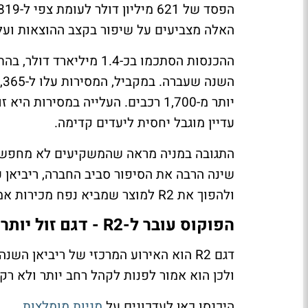
האלה מצביעים על שיפור בקצב ההוצאות ועל ה
יותר מ-1,700 רכבים. העלייה במסיר
עדיין מוגבל יחסית ליעדים קדימה.
התגובה במניה מראה שהמשקיעים לא מחפשים
שינה הרבה את הסיפור סביב החברה, ריביאן עד
ולהפוך את R2 למוצר שמביא נפח מכירות אמיתי.
הפוקוס עובר ל-R2 - דגם זול יותר שאמור לשנות את התמונה
דגם R2 הוא האירוע המרכזי של ריביאן ה
ולכן הוא אמור לפנות לקהל רחב יותר ולא ר
היכנסו כאן לעדכונים על
מניות מומלצות