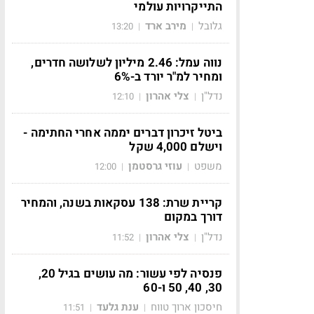
התייקרויות עולמי
גלובל
מירב ארד
13:20
|
|
נווה עמל: 2.46 מיליון לשלושה חדרים,
ומחיר למ"ר יורד ב-6%
נדל"ן
צלי אהרון
12:10
|
|
ביטל זיכרון דברים יממה אחרי החתימה -
וישלם 4,000 שקל
משפט
עוזי גרסטמן
12:00
|
|
קריית שרת: 138 עסקאות בשנה, והמחיר
דורך במקום
נדל"ן
צלי אהרון
11:52
|
|
פנסיה לפי עשור: מה עושים בגיל 20,
30, 40, 50 ו-60
חיסכון ארוך טווח
ענת גלעד
11:51
|
|