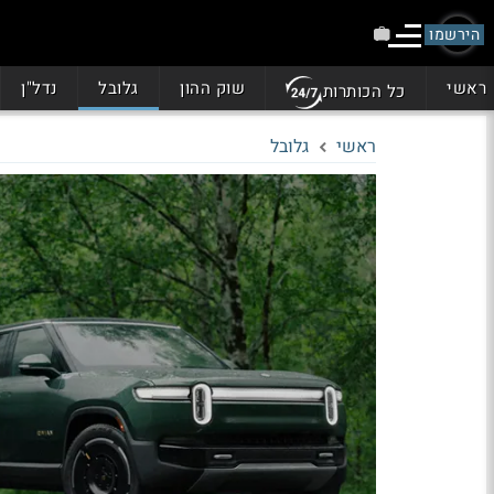
הירשמו
ראשי
שוק ההון
גלובל
נדל"ן
כל הכותרות
ראשי
גלובל