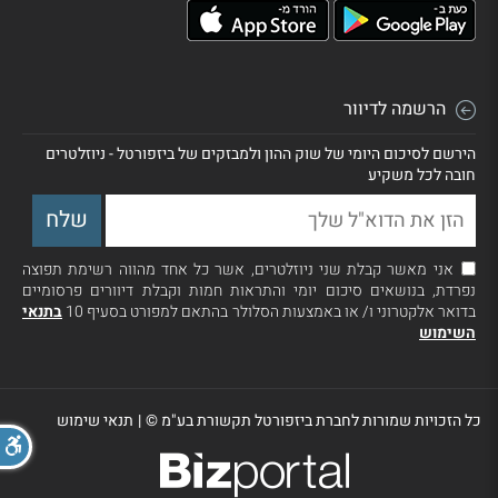
הרשמה לדיוור
הירשם לסיכום היומי של שוק ההון ולמבזקים של ביזפורטל - ניוזלטרים
חובה לכל משקיע
אני מאשר קבלת שני ניוזלטרים, אשר כל אחד מהווה רשימת תפוצה
נפרדת, בנושאים סיכום יומי והתראות חמות וקבלת דיוורים פרסומיים
בדואר אלקטרוני ו/ או באמצעות הסלולר בהתאם למפורט בסעיף 10
בתנאי
השימוש
כל הזכויות שמורות לחברת ביזפורטל תקשורת בע"מ ©
|
תנאי שימוש