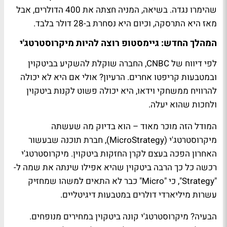
שהימרו נגדה. בשיאה, המניה חצתה את 400 הדולרים, אבל
מאז היא התרסקה, וכיום היא נסחרת ב-28 דולר בלבד.
המהלך החדש: גיימסטופ רוצה להיות מיקרוסטרטג'י
לפי דיווח של CNBC, החברה שוקלת להשקיע בביטקוין
ובמטבעות קריפטו אחרים. הרעיון? אולי אם היא לא יכולה
להרוויח ממשחקי וידאו, היא יכולה פשוט לקנות ביטקוין
ולחכות שהוא יעלה.
המודל הזה מוכר מאוד – הוא בדיוק מה שעשתה
מיקרוסטרטג'י (MicroStrategy), חברת תוכנה שבעשור
האחרון הפכה בעצם לקרן החזקות ביטקוין. מיקרוסטרטג'י
רכשה כל כך הרבה ביטקוין שהיא אפילו שינתה את שמה ל-
"Strategy", כי "Micro" כבר לא התאים למשהו שמחזיק
עשרות מיליארדי דולרים במטבעות דיגיטליים.
הבעיה? מיקרוסטרטג'י קונה ביטקוין במחירים מנופחים.