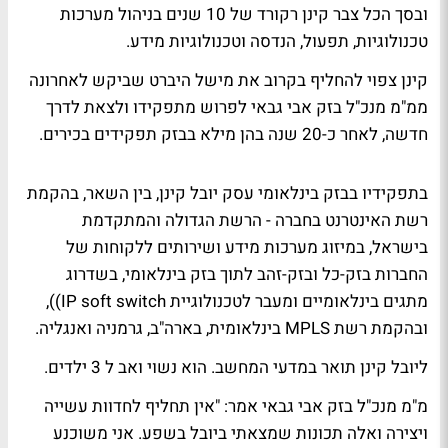
ובסך הכל צבר קינן רקורד של 10 שנים בניהול מערכות
טכנולוגיות, תפעול, הנדסה וטכנולוגיות מידע.
קינן צפוי להחליף בקרוב את מישל היברט שביקש לאחרונה
ממ"מ מנכ"ל בזק אבי גבאי לפרוש מתפקידו ולצאת לדרך
חדשה, לאחר כ-20 שנה בהן מילא בבזק תפקידים בכירים.
בתפקידיו בבזק בינלאומי עסק יובל קינן, בין השאר, בהקמת
רשת האינטרנט בחברה - הרשת הגדולה והמתקדמת
בישראל, במיזוג מערכות מידע ושירותים ללקוחות של
החברות בזק-כל ובזק-זהב לתוך בזק בינלאומי, בשדרוג
מתגים בינלאומיים ומעבר לטכנולוגיית IP soft switch)),
ובהקמת רשת MPLS בינלאומית, בארה"ב, גרמניה ואנגליה.
ליובל קינן תואר במדעי המחשב. הוא נשוי ואב ל 3 ילדים.
מ"מ מנכ"ל בזק אבי גבאי אמר: "אין תחליף לחדוות עשייה
ויצירה ואלה תכונות שמצאתי ביובל בשפע. אני משוכנע