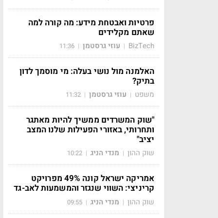
פרטיות ואבטחת מידע: מה קורה למה
שאתם מקלידים
BizTech
עוזי גרסטמן
11:36
|
|
האלמנה מול נושי בעלה: מי מוסמך לדון
בתיק?
משפט
עוזי גרסטמן
11:32
|
|
"שוק המשרדים ממשיך להיות מאתגר
ותחרותי, באזורי הפעילות שלנו המצב
יציב"
שוק ההון
מנדי הניג
10:22
|
|
אמריקה ישראל קונה 49% מפרויקט
קריניצי: השווי שנגזר והמשמעות לאב-גד
שוק ההון
מנדי הניג
09:55
|
|