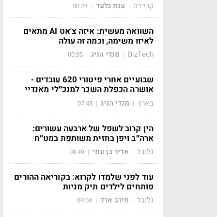
קריירה
ענת גלעד
00:24
|
|
השוואה מעשית: איזה צ'אט AI מתאים
לאיזו משימה, וכמה זה עולה
BizTech
מנדי הניג
00:35
|
|
שבועיים אחרי פיטורי 620 עובדים -
אושרה הכפלת השכר למנכ״לי מאנדיי
בארץ
מנדי הניג
07:43
|
|
הין קרוב לשפל של ארבעה עשורים:
ארה״ב ויפן בחזית משותפת במט״ח
גלובל
אדיר בן עמי
08:49
|
|
עוד לפני שלמדו לקרוא: בקוריאה ההורים
פותחים לילדים תיק מניות
גלובל
מירב ארד
09:04
|
|