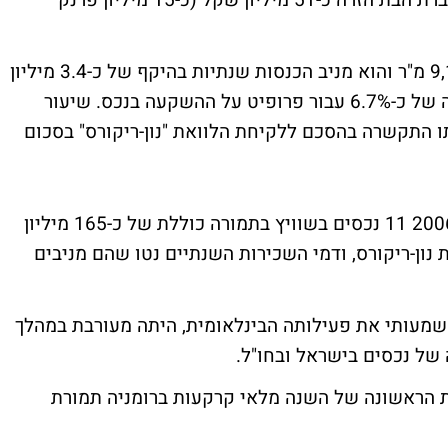
בקנטון ציריך. תמורת הזכויות בנכס שילמה חברת הבת הזרה כ-51 מיליון שקל (כ-15 מיליון פרנק
הנכס הנרכש משתרע על פני שטח של כ-9,126 מ"ר והוא מניב הכנסות שנתיות בהיקף של כ-3.4 מיליון
שקל. דמי השכירות השנתיים מייצגים תשואה של כ-6.7% עבור פרופיט על ההשקעה בנכס. שיעור
ל כ-94% ולצורך רכישתו התקשרה בהסכם ללקיחת הלוואת "נון-ריקורס" בסכום
בסך הכל, רכשה פרופיט עד כה מאז תחילת 2006 11 נכסים בשוויץ בתמורה כוללת של כ-165 מיליון
נון-ריקורס, ודמי השכירות השנתיים נטו שהם מניבים
שמעותי את פעילותה הבינלאומית, היתה מעורבת במהלך
 הראשונה של השנה מלאי קרקעות ברומניה תמורת