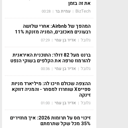
את זה בזמן
BizTech
עמית בר
00:28
|
|
המהפך של Airbnb: אחרי שלושה
רבעונים מאכזבים, המניה מזנקת 11%
גלובל
אדיר בן עמי
07:29
|
|
ברנט מעל 82 דולר: התוכנית האיראנית
להורמוז טרפה את הקלפים בשוקי הנפט
גלובל
אדיר בן עמי
00:36
|
|
ההצפה שכולם חיכו לה: מיליארד מניות
ספייסX שוחררו למסחר - והמניה דווקא
זינקה
גלובל
אדיר בן עמי
01:00
|
|
זיכוי מס על תרומות 2026: איך מחזירים
35% מכל שקל שתרמתם