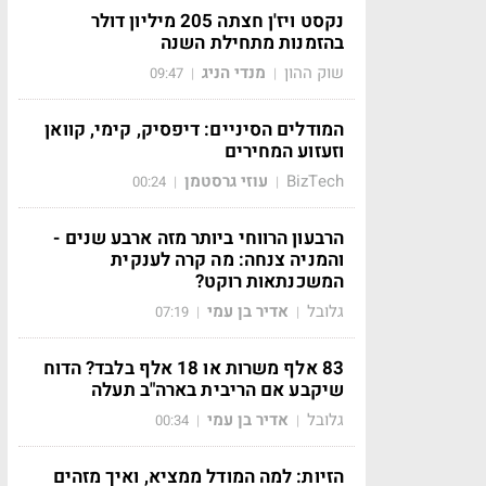
נקסט ויז'ן חצתה 205 מיליון דולר
בהזמנות מתחילת השנה
שוק ההון
מנדי הניג
09:47
|
|
המודלים הסיניים: דיפסיק, קימי, קוואן
וזעזוע המחירים
BizTech
עוזי גרסטמן
00:24
|
|
הרבעון הרווחי ביותר מזה ארבע שנים -
והמניה צנחה: מה קרה לענקית
המשכנתאות רוקט?
גלובל
אדיר בן עמי
07:19
|
|
83 אלף משרות או 18 אלף בלבד? הדוח
שיקבע אם הריבית בארה"ב תעלה
גלובל
אדיר בן עמי
00:34
|
|
הזיות: למה המודל ממציא, ואיך מזהים