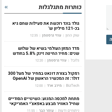
כותרות מתגלגלות
גולד בונד רוכשת את פעילות שחם גיא
בכ-121 מיליון ש'
שוק ההון
עוזי גרסטמן
12:35
|
|
ה
מדד המזון העולמי בשיא של שלוש
שנים: מחיר החיטה זינק 5.8% בחודש
גלובל
עוזי גרסטמן
12:20
|
|
רמקול בצורת דונאט במחיר של מעל 300
דולר: זה המכשיר הראשון של OpenAI
BizTech
מירב ארד
12:00
|
|
מתחת למכסה המנוע: השינויים הסודיים
שחיל האוויר מבצע באפאצ'י האמריקאי
ניתוחים ודעות
עופר הבר
11:55
|
|