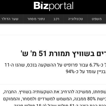
משפט
טכנולוגיה
רכב
נתוני מסחר
שער הדולר
וויץ תמורת 51 מ' ש'
דמי השכירות השנתיים מייצגים תשואה של כ-6.7% עבור פרופיט על ההשקעה בנכס, שהנו ה-11
ן עומד על כ-94%
משפחתו, ממשיכה להרחיב את השקעותיה בשוויץ. החברה,
באמצעות חברת בת זרה, חתמה על הסכם לרכישת 80% ממבנה, המשמש למשרדים ולמסחר, והממוקם