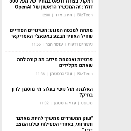
רמקול בצורת דונאט במחיר של מעל 300
דולר: זה המכשיר הראשון של OpenAI
BizTech
מירב ארד
12:00
|
|
מתחת למכסה המנוע: השינויים הסודיים
שחיל האוויר מבצע באפאצ'י האמריקאי
ניתוחים ודעות
עופר הבר
11:55
|
|
פרטיות ואבטחת מידע: מה קורה למה
שאתם מקלידים
BizTech
עוזי גרסטמן
11:36
|
|
האלמנה מול נושי בעלה: מי מוסמך לדון
בתיק?
משפט
עוזי גרסטמן
11:32
|
|
"שוק המשרדים ממשיך להיות מאתגר
ותחרותי, באזורי הפעילות שלנו המצב
יציב"