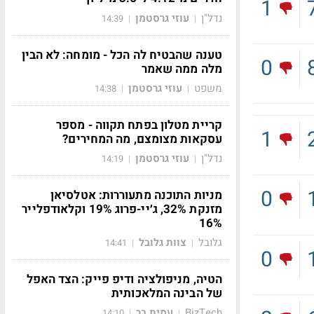
1
נדל"ן
עוזי גרסטמן
14:39
|
|
טענה שהבטיח לה הכל - מומחה: לא הבין
0
מלה ממה שאמר
משפט
עוזי גרסטמן
14:38
|
|
קריית מטלון בפתח תקווה - מספר
1
עסקאות מצומצם, מה המחירים?
נדל"ן
עוזי גרסטמן
14:19
|
|
0
מניות התוכנה מתעוררות: אטלסיאן
מזנקת 32%, ג׳יי-פרוג 19% וקלאודפלייר
16%
גלובל
צוות גלובל
14:41
|
|
0
הטיה, מניפולציה ודיפ פייק: הצד האפל
של הבינה המלאכותית
BizTech
עמית בר
14:10
|
|