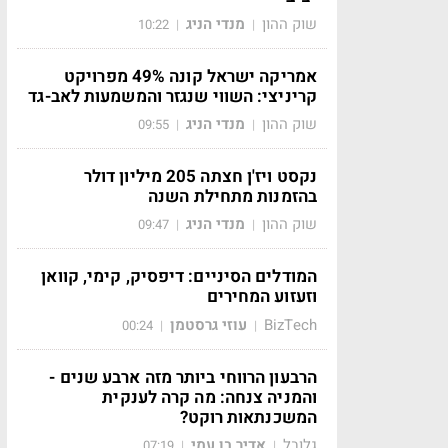
שוק ההון
מנדי הניג
10:22
|
|
אמריקה ישראל קונה 49% מפרויקט
קריניצי: השווי שנגזר והמשמעות לאב-גד
שוק ההון
מנדי הניג
09:55
|
|
נקסט ויז'ן חצתה 205 מיליון דולר
בהזמנות מתחילת השנה
שוק ההון
מנדי הניג
09:47
|
|
המודלים הסיניים: דיפסיק, קימי, קוואן
וזעזוע המחירים
BizTech
עוזי גרסטמן
00:24
|
|
הרבעון הרווחי ביותר מזה ארבע שנים -
והמניה צנחה: מה קרה לענקית
המשכנתאות רוקט?
גלובל
אדיר בן עמי
07:19
|
|