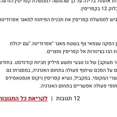
וחו אתמול בלילה על כך שהוגשה לממשלת קפריסין הודעה
יסין.
להגיש לממשלת קפריסין את תכנית הפיתוח למאגר אפרודיטה
 הפקה עצמאי צף בשטח מאגר "אפרודיטה "עם יכולת
יל 4.54 TCF (טריליון מטר מעוקב) של גז טבעי ותשע מיליון חביות קודנדסט. בחודש
 על הסכם שיתוף פעולה בתחום האנרגיה, במסגרתו גם
צרי המקומי. במקביל, נשיא קפריסין ניקוס אנסטאסידס
12 תגובות
|
לקריאת כל התגובות