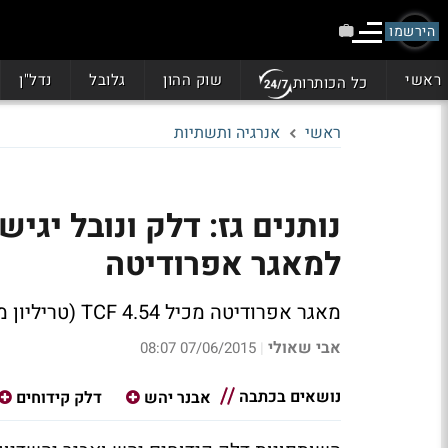
הירשמו
ראשי
שוק ההון
גלובל
נדל"ן
כל הכותרות
ראשי
אנרגיה ותשתיות
נותנים גז: דלק ונובל יג
למאגר אפרודיטה
מאגר אפרודיטה מכיל 4.54 TCF (טריליון מטר מעוקב) של גז טבעי ו-9 חביות קודנדסט
אבי שאולי
07/06/2015 08:07
|
נושאים בכתבה
אבנר יהש
דלק קידוחים