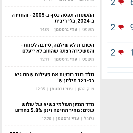
2
המשטרה תפסה כסף ב-2005 - והחזירה
ב-2024, בלי ריבית
2
משפט
עוזי גרסטמן
14:09
|
|
השוכרת לא שילמה, סירבה לפנות -
2
והמשכירה רצתה שהחוב לא ייעלם
משפט
עוזי גרסטמן
13:11
|
|
גולד בונד רוכשת את פעילות שחם גיא
בכ-121 מיליון ש'
שוק ההון
עוזי גרסטמן
12:35
|
|
מדד המזון העולמי בשיא של שלוש
שנים: מחיר החיטה זינק 5.8% בחודש
גלובל
עוזי גרסטמן
12:20
|
|