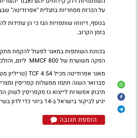
השותפויות דלק קידוחים יהש ואבנר יהשדיו
על הכרזת מסחריות בתגלית "אפרודיטה" שבבלוק 12 בקפר
בנוסף, דיווחו שותפויות הגז כי הן עתידות 
בזמן הקרוב.
בכוונת השותפות במאגר לפעול להקמת מתקן
הפקה משוערת של 800 MMCF ליום, והולכת הגז בצינורות אל קפריסין ומצרים.
מאגר אפרודיטה מכ
פברואר השנה חתמו ממשלות קפריסין ומצרים
תיבחן אפשרות לייצוא גז מקפריסין לשוק המ
יגיע לביקור בישראל ב-14 ביוני כדי לדון בשיתופי פעולה אפשריים בתחום האנרגיה.
הוספת תגובה