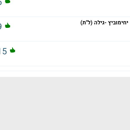
6
ימוביץ -גילה (ל"ת)
9
15