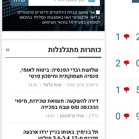
אני מאשר קבלת ניוזלטרים ודיוורים פרסומיים
בדואר אלקטרוני ו/או באמצעות הסלולר בהתאם
למפורט בסעיף 10 בתנאי השימוש
1
כותרות מתגלגלות
2
שלושת רבדי הפנסיה: ביטוח לאומי,
פנסיה תעסוקתית וחיסכון פרטי
חיסכון ארוך טווח
ענת גלעד
14:42
|
|
1
דירה להשקעה: תשואת שכירות, מיסוי
ההכנסה ומס שבח במכירה
0
נדל"ן
עוזי גרסטמן
14:41
|
|
תל בנימין: באותו בניין ירדו ארבעה
חדרים מ-4.12 ל-3.6 מיליון