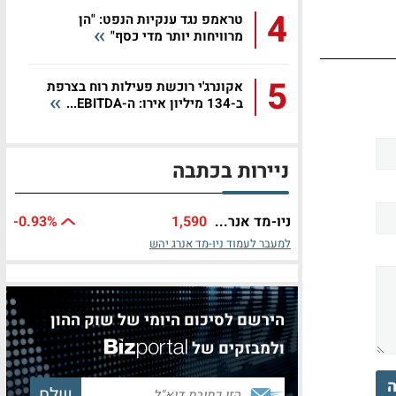
4
טראמפ נגד ענקיות הנפט: "הן
מרוויחות יותר מדי כסף"
5
אקונרג'י רוכשת פעילות רוח בצרפת
ב-134 מיליון אירו: ה-EBITDA...
ניירות בכתבה
ניו-מד אנר...
1,590
%
-0.93
למעבר לעמוד ניו-מד אנרג יהש
הירשם לסיכום היומי של שוק ההון
ולמבזקים של
ה