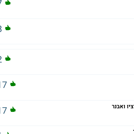
7
8
2
17
ציו ואבנר
17