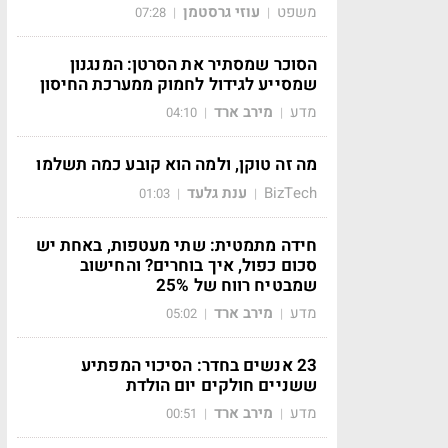
משפט
עוזי גרסטמן
07:28
|
|
הסוכר שמסתיר את הסרטן: המנגנון
שמסייע לגידול לחמוק ממערכת החיסון
מדע
מירב ארד
04:10
|
|
מה זה טוקן, ולמה הוא קובע כמה תשלמו
BizTech
ענת גלעד
01:03
|
|
חידה מתמטית: שתי מעטפות, באחת יש
סכום כפול, איך בוחרים? והחישוב
שמבטיח רווח של 25%
מדע
מירב ארד
05:02
|
|
23 אנשים בחדר: הסיכוי המפתיע
ששניים חולקים יום הולדת
מדע
מירב ארד
00:51
|
|