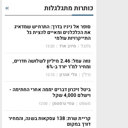
כותרות מתגלגלות
סופר אל ניניו בדרך: התרחיש שמדאיג
את הכלכלנים ומאיים להצית גל
התייקרויות עולמי
גלובל
מירב ארד
13:20
|
|
נווה עמל: 2.46 מיליון לשלושה חדרים,
ומחיר למ"ר יורד ב-6%
נדל"ן
צלי אהרון
12:10
|
|
ביטל זיכרון דברים יממה אחרי החתימה -
וישלם 4,000 שקל
משפט
עוזי גרסטמן
12:00
|
|
קריית שרת: 138 עסקאות בשנה, והמחיר
דורך במקום