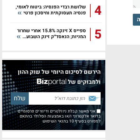
4
שלושת רבדי הפנסיה: ביטוח לאומי,
פנסיה תעסוקתית וחיסכון פרטי
ה
5
ספייס X זינקה 15.8% אחרי שחרור
המניות; הנאסד״ק זינק השבוע...
הירשם לסיכום היומי של שוק ההון
ולמבזקים של
אני מאשר קבלת ניוזלטרים ודיוורים פרסומיים
בדואר אלקטרוני ו/או באמצעות הסלולר בהתאם
למפורט בסעיף 10 בתנאי השימוש