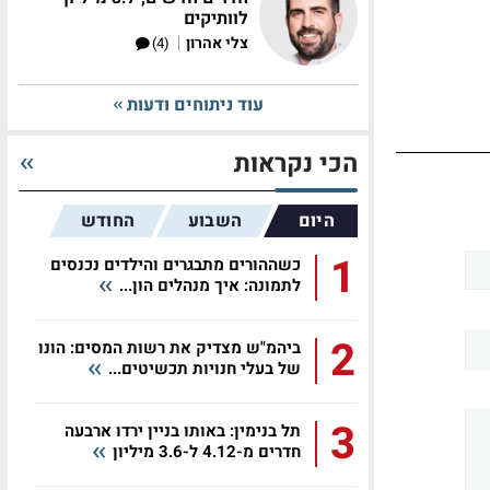
לוותיקים
|
צלי אהרון
(4)
עוד ניתוחים ודעות
הכי נקראות
היום
השבוע
החודש
1
כשההורים מתבגרים והילדים נכנסים
לתמונה: איך מנהלים הון...
2
ביהמ"ש מצדיק את רשות המסים: הונו
של בעלי חנויות תכשיטים...
3
תל בנימין: באותו בניין ירדו ארבעה
חדרים מ-4.12 ל-3.6 מיליון