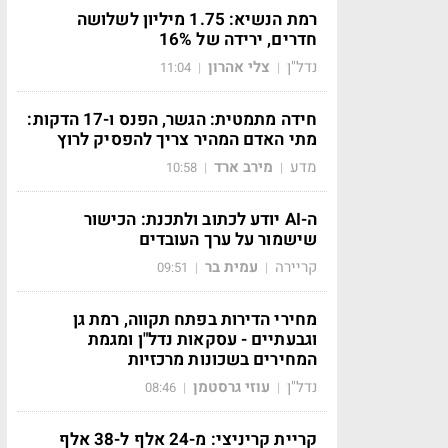
רמת הנשיא: 1.75 מיליון לשלושה
חדרים, ירידה של 16%
נדל"ן
צלי אהרון
11:04
|
|
חידה מתמטית: הגשר, הפנס ו-17 הדקות:
מתי האדם המהיר צריך להפסיק לרוץ
מדע
מירב ארד
10:58
|
|
ה-AI יודע לכתוב ולתכנת: הכישור
שישמור על ערך העובדים
קריירה
עמית בר
09:51
|
|
מחירי הדירות בפתח תקווה, רמת גן
וגבעתיים - עסקאות נדל"ן ומגמת
המחירים בשכונות מרכזיות
נדל"ן
עוזי גרסטמן
08:46
|
|
קריית קריניצי: מ-24 אלף ל-38 אלף