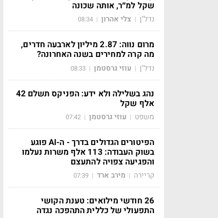
שקל למ״ר, אותה שכונה
נדל"ן
צלי אהרון
08:34
|
|
מרום נווה: 2.87 מיליון לארבעה חדרים,
מה קרה למחירים בשנה האחרונה?
נדל"ן
עוזי גרסטמן
08:33
|
|
נהג בשלילה ולא ידע: הפניקס תשלם 42
אלף שקל
משפט
עוזי גרסטמן
07:42
|
|
הפיטורים הגדולים בדרך - ה-AI פוגע
בשוק העבודה: 113 אלף משרות נעלמו
והפגיעה צפויה להתעצם
קריירה
מירב ארד
07:39
|
|
26 חודשי מילואים: טענת הקושי
התפעולי של כללית התהפכה נגדה