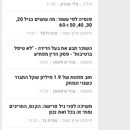
נדל"ן
צלי אהרון
11:52
|
|
פנסיה לפי עשור: מה עושים בגיל 20,
30, 40, 50 ו-60
חיסכון ארוך טווח
ענת גלעד
11:51
|
|
השוכר תבע את בעל הדירה - "לא טיפל
ברטיבות" - פסק הדין מפתיע
משפט
עוזי גרסטמן
10:21
|
|
חוב מזונות של 1.9 מיליון שקל התברר
כשגוי ונמחק
משפט
עוזי גרסטמן
11:25
|
|
משיכה לפני גיל פרישה: הקנס, החריגים
ומתי זה בכל זאת נכון
חיסכון ארוך טווח
עמית בר
11:23
|
|