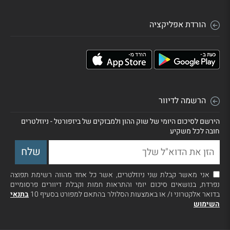
הורדת אפליקציה
הרשמה לדיוור
הירשם לסיכום היומי של שוק ההון ולמבזקים של ביזפורטל - ניוזלטרים
חובה לכל משקיע
אני מאשר קבלת שני ניוזלטרים, אשר כל אחד מהווה רשימת תפוצה
נפרדת, בנושאים סיכום יומי והתראות חמות וקבלת דיוורים פרסומיים
בדואר אלקטרוני ו/ או באמצעות הסלולר בהתאם למפורט בסעיף 10
בתנאי
השימוש