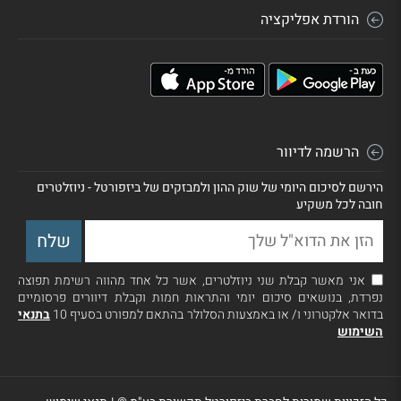
הורדת אפליקציה
הרשמה לדיוור
הירשם לסיכום היומי של שוק ההון ולמבזקים של ביזפורטל - ניוזלטרים
חובה לכל משקיע
אני מאשר קבלת שני ניוזלטרים, אשר כל אחד מהווה רשימת תפוצה
נפרדת, בנושאים סיכום יומי והתראות חמות וקבלת דיוורים פרסומיים
בדואר אלקטרוני ו/ או באמצעות הסלולר בהתאם למפורט בסעיף 10
בתנאי
השימוש