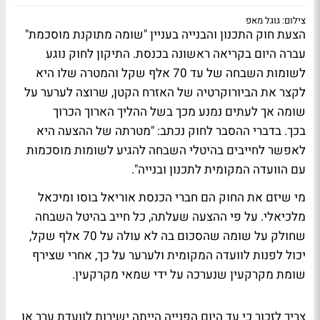
צילום: גוגל מאפ
הצעת חוק התכנון והבנייה בעניין "שומה מתוקנת מוסכמת"
עברה היום בקריאה ראשונה בכנסת. התיקון לחוק נוגע
לשומות השבחה של עד 70 אלף שקל והמטרה שלו היא
לקצר את הביורוקרטיה של האזרח הקטן, שרוצה לערער על
שומה אך לעתים נמנע מכך בשל ההליך הארוך הכרוך
בכך. בדברי ההסבר לחוק נכתב: "מטרתה של ההצעה היא
לאפשר לחייבים בהיטלי השבחה להגיע לשומות מוסכמות
עם הוועדה המקומית לתכנון ובנייה".
מי שיזם את החוק הם חברי הכנסת אוריאל בוסו ומיכאל
מלכיאלי. על פי ההצעה שעלתה, כל חייב בהיטל השבחה
שחולק על שומה שהסכום בה לא עולה על 70 אלף שקל,
יכול לפנות לוועדה המקומית ולערער על כך, אחרי שצירף
שומת מקרקעין שנערכה על ידי שמאי מקרקעין.
צריך לזכור כי עד היום הפנייה הייתה ישירות לוועדת ערר או