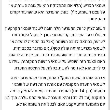
שמאי מכריע (תלוי אם המחלוקת היא על גובה השומה, או
על עצם השומה, א"י). כעת, ההערכה היא שהערעור יקודם
מהר יותר.
חשוב לציין כי על המערער חלה חובה לשכור שמאי מקרקעין
ולשלם בעד השירות, קח שהוא יצטרך לשקול היטב האם
לערער, בהתאם לגובה השומה (אבל גם הפנייה לוועדה או
לשמאי מכריע הייתה עולה כסף). אם מדובר בסכם זניח,
סביר שיימנע מכך כמו שעשה עד היום. מעניין יהיה לראות
האם הצעד הזה ישפיע על שמאי הרשות המקומית, שידוע
כי לרוב, הוא לא נוטה להשיג בקלות על החלטה הוועדה.
אז מה אומרת הצעת החוק? כאמור, אחרי שהמערער יפנה
לשמאי הוועדה המקומית עם אותה חוות דעת של שמאי
מטעמו (תוך 14 יום) והוועדה תהיה רשאית להנפיק שומה
מתוקנת (עד 21 יום) והיא תועבר לשמאי הממשלתי. תוך 21
יום מהמועד הזה, ייקבע האם לבטל את השומה או לא.