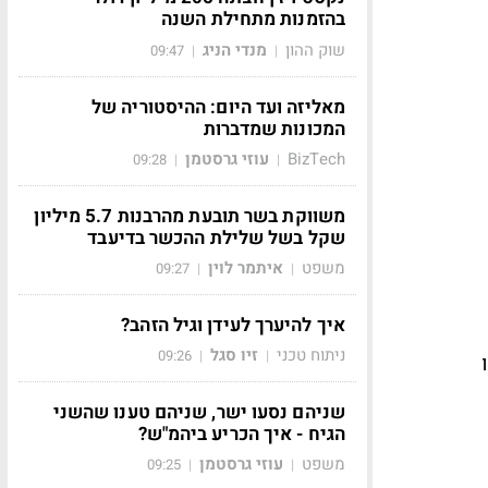
בהזמנות מתחילת השנה
שוק ההון
מנדי הניג
09:47
|
|
מאליזה ועד היום: ההיסטוריה של
המכונות שמדברות
BizTech
עוזי גרסטמן
09:28
|
|
משווקת בשר תובעת מהרבנות 5.7 מיליון
שקל בשל שלילת ההכשר בדיעבד
משפט
איתמר לוין
09:27
|
|
איך להיערך לעידן וגיל הזהב?
ניתוח טכני
זיו סגל
09:26
|
|
שניהם נסעו ישר, שניהם טענו שהשני
הגיח - איך הכריע ביהמ"ש?
משפט
עוזי גרסטמן
09:25
|
|