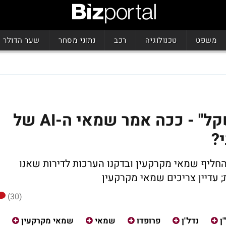
משפט
טכנולוגיה
רכב
נתוני מסחר
שער הדולר
"הדירה שווה 7.5 מיליון שקל" - ככה אמר שמאי ה-AI של
?
החליף שמאי מקרקעין ובדקנו הערכות לדירות שאנו
; עדיין צריכים שמאי מקרקעין
(30)
ן
נדל"ן
פרופדו
שמאי
שמאי מקרקעין