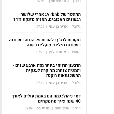
נדל"ן
עוזי גרסטמן
07:31
|
|
המהפך של Airbnb: אחרי שלושה
רבעונים מאכזבים, המניה מזנקת 11%
גלובל
אדיר בן עמי
07:29
|
|
מקורות לבג"ץ: להורות על הנחה בארנונה
בעשרות מיליוני שקלים בשנה
משפט
איתמר לוין
07:25
|
|
הרבעון הרווחי ביותר מזה ארבע שנים -
והמניה צנחה: מה קרה לענקית
המשכנתאות רוקט?
גלובל
אדיר בן עמי
07:19
|
|
דמי ניהול: כמה הם באמת עולים לאורך
40 שנה ואיך מתמקחים
חיסכון ארוך טווח
עמית בר
02:09
|
|