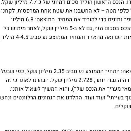
הכנסו את הנתונים לשני הנכסים באתר פרופדו. הנכס הראשון הוליד סכום דמיוני של כ-7.7 מיליון שקל.
גל כלפי מטה – לא החשבנו את שטח אחת המרפסות, לקחנו
את שטח הנטו במקום הברוטו ושינינו עוד מספר נתונים כדי להוריד את המחיר. התוצאה: 6.8 מיליון
שקל. אין שום סיכוי ששמאי היה מעריך את הנכס בסכום הזה, גם לא ב-5 מיליון שקל, לאחר מימוש כל
זכויות הבנייה. מעבר לכך, לקחנו מספר עסקאות השוואה מהאזור והמחיר הממוצע נע סביב 4-4.5 מיליון
לגבי הנכס השני, בחנו עסקאות מהאזור. התוצאה: המחיר הממוצע נע סביב 2.35 מיליון שקל, כפי שבעל
הנכס דורש. המחיר הממוצע שקיבלנו בפרופדו היה גבוה יותר, 2.728 מיליון שקל. הבהרנו לאתר כי זה
י מעריך את הנכס שלך), והוא המשיך לשאול אותנו:
 בעייתי" ועוד ועוד. הקלדנו את הנתונים הרלוונטים ונחשו