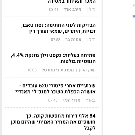
המכר והאיחור במסירה
נדל"ן
מירב ארד
03:41
|
|
הבדיקות לפני החתימה: נסח טאבו,
זכויות, היתרים, שמאי ועורך דין
נדל"ן
עמית בר
07:58
|
|
פתיחה בעליות: נקסט ויז'ן מזנקת 4.4%,
הנפטיות בולטות
שוק ההון
מערכת ביזפורטל
10:05
|
|
שבועיים אחרי פיטורי 620 עובדים -
אושרה הכפלת השכר למנכ״לי מאנדיי
בארץ
מנדי הניג
07:43
|
|
84 אלף דירות מחפשות קונה: כך
חושפים את המחיר האמיתי שהיזם מוכן
לקבל