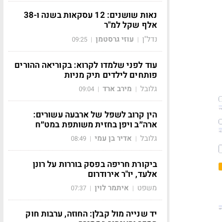
נאות שושנים: 12 עסקאות בשנה ו-38
אלף שקל למ"ר
נדל"ן
עוזי גרסטמן
09:25
|
|
עוד לפני שלמדו לקרוא: בקוריאה ההורים
פותחים לילדים תיק מניות
גלובל
מירב ארד
09:04
|
|
הין קרוב לשפל של ארבעה עשורים:
ארה״ב ויפן בחזית משותפת במט״ח
גלובל
אדיר בן עמי
08:49
|
|
ביקורת חריפה בפסק בוררות על רונן
אלעד, יו"ר אירודרום
משפט
איתמר לוין
07:37
|
|
יד שנייה מול קבלן: החוזה, ערבות חוק