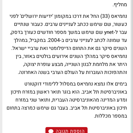
מחליף.
נחמיאס (33) החל את דרכו במקומון 'ידיעות ירושלים' לפני
כעשור, שם שימש ככתב לעניינים ערבים. כעבור שנתיים
עבר ל-ynet שם שימש במשך מספר חודשים כעורך בדסק,
עד שמונה לכתב לענייני ערבים ב-2004. במקביל, במהלך
השנים סיקר גם את התחום הדיפלומטי ואת ערביי ישראל.
נחמיאס סיקר במהלך השנים אירועים בולטים באזור, בין
היתר את מלחמת לבנון השנייה, מבצע עופרת יצוקה,
והתהפוכות העוברות על העולם הערבי בשנה האחרונה.
בימים אלו נמצא נחמיאס במסלול ללימודי דוקטורט
באוניברסיטת תל אביב. הוא בוגר תואר ראשון במזרח תיכון
ומדע המדינה מהאוניברסיטה העברית, ותואר שני במזרח
תיכון באוניברסיטת תל אביב. בעבר גם שימש כמרצה בתחום
במספר מכללות.
הוספת תגובה