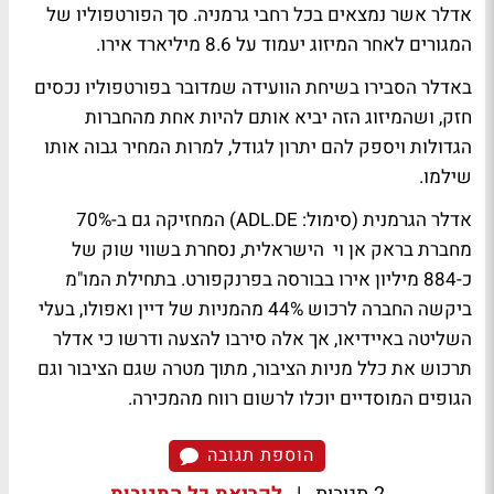
אדלר אשר נמצאים בכל רחבי גרמניה. סך הפורטפוליו של
המגורים לאחר המיזוג יעמוד על 8.6 מיליארד אירו.
באדלר הסבירו בשיחת הוועידה שמדובר בפורטפוליו נכסים
חזק, ושהמיזוג הזה יביא אותם להיות אחת מהחברות
הגדולות ויספק להם יתרון לגודל, למרות המחיר גבוה אותו
שילמו.
אדלר הגרמנית (סימול: ADL.DE) המחזיקה גם ב-70%
מחברת בראק אן וי הישראלית, נסחרת בשווי שוק של
כ-884 מיליון אירו בבורסה בפרנקפורט. בתחילת המו"מ
ביקשה החברה לרכוש 44% מהמניות של דיין ואפולו, בעלי
השליטה באיידיאו, אך אלה סירבו להצעה ודרשו כי אדלר
תרכוש את כלל מניות הציבור, מתוך מטרה שגם הציבור וגם
הגופים המוסדיים יוכלו לרשום רווח מהמכירה.
הוספת תגובה