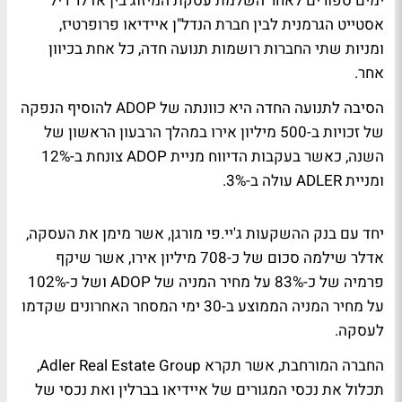
ימים ספורים לאחר השלמת עסקת המיזוג בין אדלר ריל
אסטייט הגרמנית לבין חברת הנדל"ן איידיאו פרופרטיז,
ומניות שתי החברות רושמות תנועה חדה, כל אחת בכיוון
אחר.
הסיבה לתנועה החדה היא כוונתה של ADOP להוסיף הנפקה
של זכויות ב-500 מיליון אירו במהלך הרבעון הראשון של
השנה, כאשר בעקבות הדיווח מניית ADOP צונחת ב-12%
ומניית ADLER עולה ב-3%.
יחד עם בנק ההשקעות ג'יי.פי מורגן, אשר מימן את העסקה,
אדלר שילמה סכום של כ-708 מיליון אירו, אשר שיקף
פרמיה של כ-83% על מחיר המניה של ADOP ושל כ-102%
על מחיר המניה הממוצע ב-30 ימי המסחר האחרונים שקדמו
לעסקה.
החברה המורחבת, אשר תקרא Adler Real Estate Group,
תכלול את נכסי המגורים של איידיאו בברלין ואת נכסי של