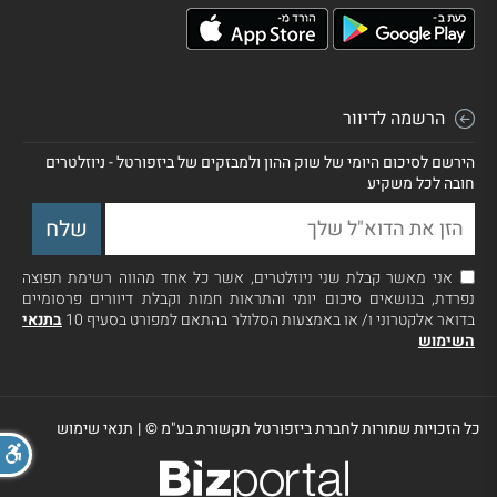
הרשמה לדיוור
הירשם לסיכום היומי של שוק ההון ולמבזקים של ביזפורטל - ניוזלטרים
חובה לכל משקיע
אני מאשר קבלת שני ניוזלטרים, אשר כל אחד מהווה רשימת תפוצה
נפרדת, בנושאים סיכום יומי והתראות חמות וקבלת דיוורים פרסומיים
בדואר אלקטרוני ו/ או באמצעות הסלולר בהתאם למפורט בסעיף 10
בתנאי
השימוש
כל הזכויות שמורות לחברת ביזפורטל תקשורת בע"מ ©
|
תנאי שימוש