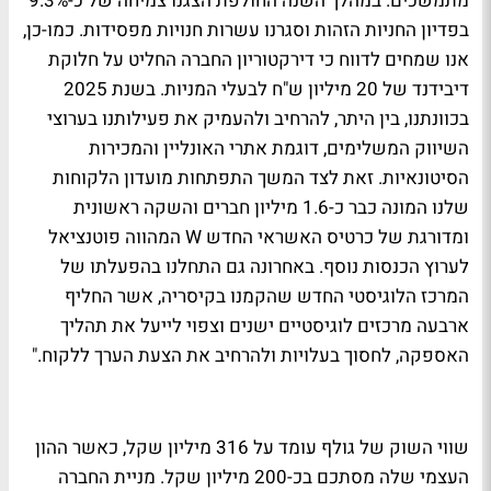
מתמשכים. במהלך השנה החולפת הצגנו צמיחה של כ-9.3%
בפדיון החניות הזהות וסגרנו עשרות חנויות מפסידות. כמו-כן,
אנו שמחים לדווח כי דירקטוריון החברה החליט על חלוקת
דיבידנד של 20 מיליון ש"ח לבעלי המניות. בשנת 2025
בכוונתנו, בין היתר, להרחיב ולהעמיק את פעילותנו בערוצי
השיווק המשלימים, דוגמת אתרי האונליין והמכירות
הסיטונאיות. זאת לצד המשך התפתחות מועדון הלקוחות
שלנו המונה כבר כ-1.6 מיליון חברים והשקה ראשונית
ומדורגת של כרטיס האשראי החדש W המהווה פוטנציאל
לערוץ הכנסות נוסף. באחרונה גם התחלנו בהפעלתו של
המרכז הלוגיסטי החדש שהקמנו בקיסריה, אשר החליף
ארבעה מרכזים לוגיסטיים ישנים וצפוי לייעל את תהליך
האספקה, לחסוך בעלויות ולהרחיב את הצעת הערך ללקוח."
שווי השוק של גולף עומד על 316 מיליון שקל, כאשר ההון
העצמי שלה מסתכם בכ-200 מיליון שקל. מניית החברה