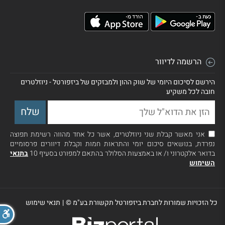
הרשמה לדיוור
הירשם לסיכום היומי של שוק ההון ולמבזקים של ביזפורטל - ניוזלטרים
חובה לכל משקיע
אני מאשר קבלת שני ניוזלטרים, אשר כל אחד מהווה רשימת תפוצה
נפרדת, בנושאים סיכום יומי והתראות חמות וקבלת דיוורים פרסומיים
בדואר אלקטרוני ו/ או באמצעות הסלולר בהתאם למפורט בסעיף 10
בתנאי
השימוש
כל הזכויות שמורות לחברת ביזפורטל תקשורת בע"מ ©
|
תנאי שימוש