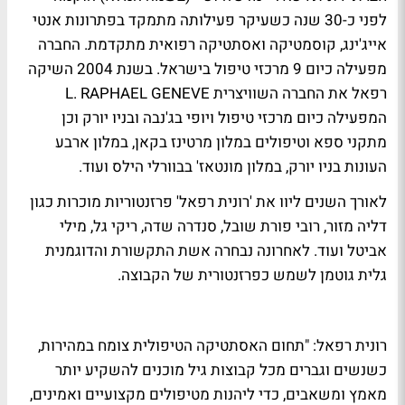
לפני כ-30 שנה כשעיקר פעילותה מתמקד בפתרונות אנטי
אייג'ינג, קוסמטיקה ואסתטיקה רפואית מתקדמת. החברה
מפעילה כיום 9 מרכזי טיפול בישראל. בשנת 2004 השיקה
רפאל את החברה השוויצרית L. RAPHAEL GENEVE
המפעילה כיום מרכזי טיפול ויופי בג'נבה ובניו יורק וכן
מתקני ספא וטיפולים במלון מרטינז בקאן, במלון ארבע
העונות בניו יורק, במלון מונטאז' בבוורלי הילס ועוד.
לאורך השנים ליוו את 'רונית רפאל' פרזנטוריות מוכרות כגון
דליה מזור, רובי פורת שובל, סנדרה שדה, ריקי גל, מילי
אביטל ועוד. לאחרונה נבחרה אשת התקשורת והדוגמנית
גלית גוטמן לשמש כפרזנטורית של הקבוצה.
רונית רפאל: "תחום האסתטיקה הטיפולית צומח במהירות,
כשנשים וגברים מכל קבוצות גיל מוכנים להשקיע יותר
מאמץ ומשאבים, כדי ליהנות מטיפולים מקצועיים ואמינים,