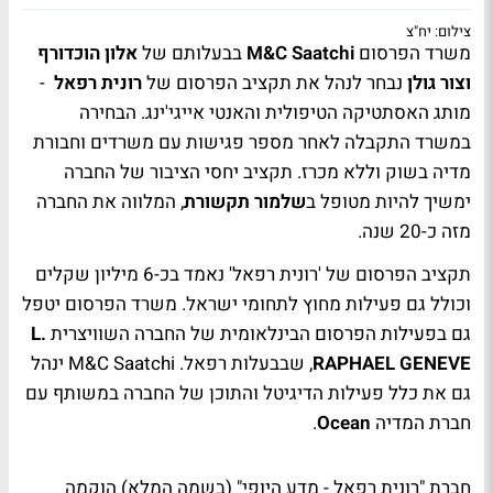
צילום: יח"צ
משרד הפרסום
M&C Saatchi
בבעלותם של
אלון הוכדורף
וצור גולן
נבחר לנהל את תקציב הפרסום של
רונית רפאל
-
מותג האסתטיקה הטיפולית והאנטי אייגי'ינג. הבחירה
במשרד התקבלה לאחר מספר פגישות עם משרדים וחבורת
מדיה בשוק וללא מכרז. תקציב יחסי הציבור של החברה
ימשיך להיות מטופל ב
שלמור תקשורת
, המלווה את החברה
מזה כ-20 שנה.
תקציב הפרסום של 'רונית רפאל' נאמד בכ-6 מיליון שקלים
וכולל גם פעילות מחוץ לתחומי ישראל. משרד הפרסום יטפל
גם בפעילות הפרסום הבינלאומית של החברה השוויצרית
L.
RAPHAEL GENEVE
, שבבעלות רפאל. M&C Saatchi ינהל
גם את כלל פעילות הדיגיטל והתוכן של החברה במשותף עם
חברת המדיה
Ocean
.
חברת "רונית רפאל - מדע היופי" (בשמה המלא) הוקמה