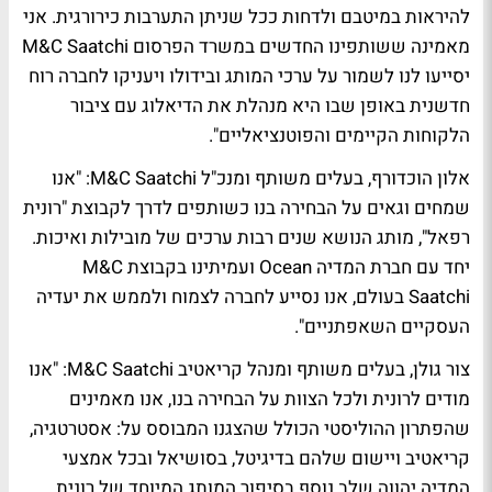
להיראות במיטבם ולדחות ככל שניתן התערבות כירורגית. אני
מאמינה ששותפינו החדשים במשרד הפרסום M&C Saatchi
יסייעו לנו לשמור על ערכי המותג ובידולו ויעניקו לחברה רוח
חדשנית באופן שבו היא מנהלת את הדיאלוג עם ציבור
הלקוחות הקיימים והפוטנציאליים".
אלון הוכדורף, בעלים משותף ומנכ"ל M&C Saatchi: "אנו
שמחים וגאים על הבחירה בנו כשותפים לדרך לקבוצת "רונית
רפאל", מותג הנושא שנים רבות ערכים של מובילות ואיכות.
יחד עם חברת המדיה Ocean ועמיתינו בקבוצת M&C
Saatchi בעולם, אנו נסייע לחברה לצמוח ולממש את יעדיה
העסקיים השאפתניים".
צור גולן, בעלים משותף ומנהל קריאטיב M&C Saatchi: "אנו
מודים לרונית ולכל הצוות על הבחירה בנו, אנו מאמינים
שהפתרון ההוליסטי הכולל שהצגנו המבוסס על: אסטרטגיה,
קריאטיב ויישום שלהם בדיגיטל, בסושיאל ובכל אמצעי
המדיה יהווה שלב נוסף בסיפור המותג המיוחד של רונית