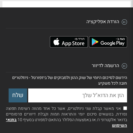
הורדת אפליקציה
הרשמה לדיוור
הירשם לסיכום היומי של שוק ההון ולמבזקים של ביזפורטל - ניוזלטרים
חובה לכל משקיע
אני מאשר קבלת שני ניוזלטרים, אשר כל אחד מהווה רשימת תפוצה
נפרדת, בנושאים סיכום יומי והתראות חמות וקבלת דיוורים פרסומיים
בדואר אלקטרוני ו/ או באמצעות הסלולר בהתאם למפורט בסעיף 10
בתנאי
השימוש