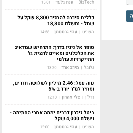
BizTech
ענת גלעד
15:01
|
|
ה
כללית סירבה להחזיר 8,300 שקל על
שתל - ותשלם 18,300
משפט
עוזי גרסטמן
14:58
|
|
סופר אל ניניו בדרך: התרחיש שמדאיג
את הכלכלנים ומאיים להצית גל
התייקרויות עולמי
גלובל
מירב ארד
13:20
|
|
נווה עמל: 2.46 מיליון לשלושה חדרים,
ומחיר למ"ר יורד ב-6%
נדל"ן
צלי אהרון
12:10
|
|
ביטל זיכרון דברים יממה אחרי החתימה -
וישלם 4,000 שקל
משפט
עוזי גרסטמן
12:00
|
|