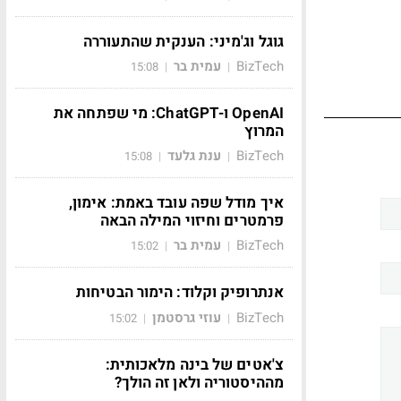
גוגל וג'מיני: הענקית שהתעוררה
BizTech
עמית בר
15:08
|
|
OpenAI ו-ChatGPT: מי שפתחה את
המרוץ
BizTech
ענת גלעד
15:08
|
|
איך מודל שפה עובד באמת: אימון,
פרמטרים וחיזוי המילה הבאה
BizTech
עמית בר
15:02
|
|
אנתרופיק וקלוד: הימור הבטיחות
BizTech
עוזי גרסטמן
15:02
|
|
צ'אטים של בינה מלאכותית:
מההיסטוריה ולאן זה הולך?