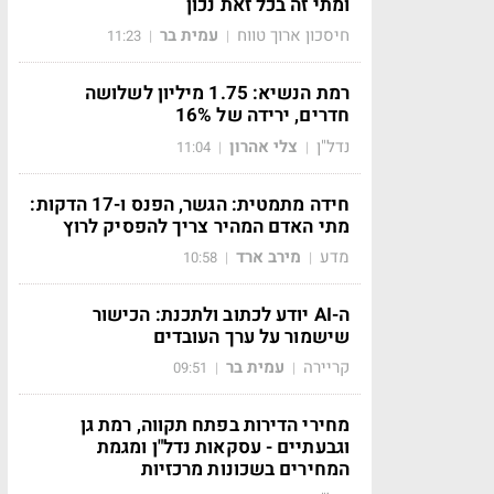
ומתי זה בכל זאת נכון
חיסכון ארוך טווח
עמית בר
11:23
|
|
רמת הנשיא: 1.75 מיליון לשלושה
חדרים, ירידה של 16%
נדל"ן
צלי אהרון
11:04
|
|
חידה מתמטית: הגשר, הפנס ו-17 הדקות:
מתי האדם המהיר צריך להפסיק לרוץ
מדע
מירב ארד
10:58
|
|
ה-AI יודע לכתוב ולתכנת: הכישור
שישמור על ערך העובדים
קריירה
עמית בר
09:51
|
|
מחירי הדירות בפתח תקווה, רמת גן
וגבעתיים - עסקאות נדל"ן ומגמת
המחירים בשכונות מרכזיות