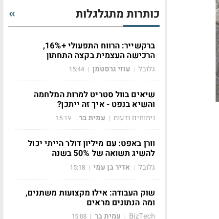
כותרות מתגלגלות
ברקשייר: הרווח התפעולי +16%,
הרכישה העצמית בקצה התחתון
גלובל
עוזי גרסטמן
15:44
|
|
שיאים בוול סטריט למרות המלחמה
והשיא בנפט - איך זה ייתכן?
ניתוחים ודעות
עמית בר
15:19
|
|
וורן באפט: עם מיליון דולר הייתי יכול
להשיג תשואה של 50% בשנה
גלובל
אדיר בן עמי
15:18
|
|
שוק העבודה: אילו מקצועות משתנים,
ומה הנתונים מראים
BizTech
עמית בר
15:08
|
|