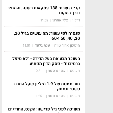
קריית שרת: 138 עסקאות בשנה, והמחיר
דורך במקום
נדל"ן
צלי אהרון
11:52
|
|
פנסיה לפי עשור: מה עושים בגיל 20,
30, 40, 50 ו-60
חיסכון ארוך טווח
ענת גלעד
11:51
|
|
השוכר תבע את בעל הדירה - "לא טיפל
ברטיבות" - פסק הדין מפתיע
משפט
עוזי גרסטמן
10:21
|
|
חוב מזונות של 1.9 מיליון שקל התברר
כשגוי ונמחק
משפט
עוזי גרסטמן
11:25
|
|
משיכה לפני גיל פרישה: הקנס, החריגים