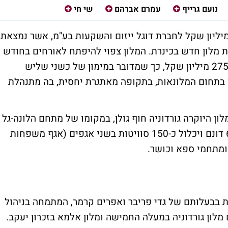
נועם גרייף
עמרם אברהם
שי חי
ק הפועלים יעניק מימון בהיקף של כ-185 מיליון שקל לחברת דוגל ייזום והשקעות בע"מ, אשר נמצאת
 מלון חדש בכינרת. המלון צפוי להיפתח לאורחים בחודש
אוגוסט 2026. סך עלות הפרויקט נאמדת בכ-275 מיליון שקל, כך שמדובר במימון של כשני שליש
 בתחום המלונאות, בתקופה מאתגרת יחסית, בה מתנהלת
לון היוקרה גורדוניה חוף גולן, במקומו של מתחם הלונה-גל
בחוף גולן שבכינרת, אשר יתפרס על פני כ-65 דונם ויכלול כ-150 סוויטות בשני אגפים (אגף משפחות
 ומתחמי ספא וכושר.
ות בבעלותם של גדי פריבר ואפרים קרמר, המתמחה בניהול
 מלון גורדוניה במעלה החמישה ומלון אלמא בזכרון יעקב.