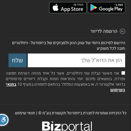
הרשמה לדיוור
הירשם לסיכום היומי של שוק ההון ולמבזקים של ביזפורטל - ניוזלטרים
חובה לכל משקיע
אני מאשר קבלת שני ניוזלטרים, אשר כל אחד מהווה רשימת תפוצה
נפרדת, בנושאים סיכום יומי והתראות חמות וקבלת דיוורים פרסומיים
בדואר אלקטרוני ו/ או באמצעות הסלולר בהתאם למפורט בסעיף 10
בתנאי
השימוש
כל הזכויות שמורות לחברת ביזפורטל תקשורת בע"מ ©
|
תנאי שימוש