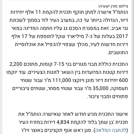
צילום: מורן ישעיהו
הותמ"ל אישרה למתן תוקף תכנית להקמת 11 אלף יחידות
דיור, הגדולה ביותר עד כה, במערב העיר לוד בסמוך לשכונת
גני אביב. זאת במסגרת הסכם גג עליו חתמה המדינה במאי
2017 בעלות של כ-7 מיליארד שקל לתוספת של 17 אלף
דירות חדשות לעיר, מהלך שצפוי להכפיל את אוכלוסיית
התושבים.
התכנית כוללת מבני מגורים בני 7-15 קומות, מתוכם 2,200
דירות קטנות המיועדות בין השאר לזוגות הצעירים. עוד יוקמו
600 יחידות דיור מוגן ויוקצו 111,000 מ"ר עבור שטחי
תעסוקה, 35,000 מ"ר עבור שטחי מסחר, שטחים ציבוריים
פתוחים ומבני ציבור.
אישור התכנית מגיע חודש לאחר שאישרה הותמ"ל את
תכנית 'בן שמן' בלוד להקמת 4,834 דירות במזרח העיר
(
לכתבה המלאה
). סגן ראש אגף תקציבים באוצר ויו"ר