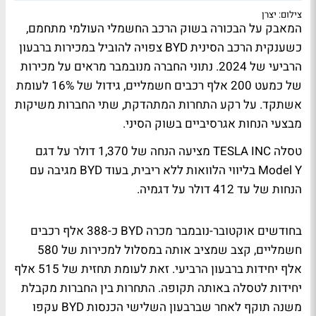
צילום: יצרן
המאבק על הבכורה בשוק הרכב החשמלי העולמי מתחמם,
כשענקית הרכב הסינית BYD צפויה להוביל במכירות ברבעון
הרביעי של 2024. נתוני החברה מנובמבר מראים על מכירות
של כמעט 200 אלף רכבים חשמליים, גידול של 16% לעומת
אשתקד. על רקע התחרות המתהדקת, שתי החברות משיקות
מבצעי הנחות אגרסיביים בשוק הסיני.
טסלה TESLA INC מציעה הנחה של 1,370 דולר על דגם
Model Y בליווי הלוואות ללא ריבית, בעוד BYD מגיבה עם
הנחות של עד 412 דולר על דגמיה.
בחודשים אוקטובר-נובמבר מכרה BYD כ-388 אלף רכבים
חשמליים, קצב שמציב אותה במסלול למכירות של 580
אלף יחידות ברבעון הרביעי. זאת לעומת תחזית של 515 אלף
יחידות לטסלה באותה תקופה. התחרות בין החברות מקבלת
משנה תוקף לאחר שברבעון השלישי הכנסות BYD עקפו