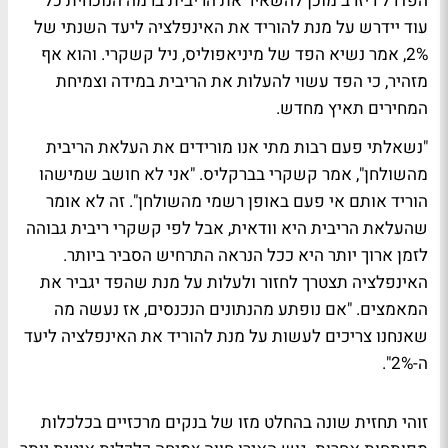
הפדרל ריזרב מוכן להשאיר את הריבית ברמה הנוכחית כל
עוד יידרש על מנת להוריד את האינפלציה ליעד השנתי של
2%, אמר נשיא הפד של מיניאפוליס, ניל קשקרי. והוא אף
מזהיר, כי הפד עשוי להעלות את הריבית במידה וצמיחת
המחירים תאיץ מחדש.
"נשאלתי פעם רבות מתי אנו מורידים את העלאת הריבית
מהשולחן", אמר קשקרי בברקליס. "אני לא חושב שמישהו
הוריד אותם אי פעם באופן רשמי מהשולחן". זה לא אומר
שהעלאת הריבית היא וודאית, אבל לפי קשקרי ריבית גבוהה
לזמן ארוך יותר היא ככל הנראה התרחיש הסביר ביותר.
האינפלציה תצטרך לחזור ולעלות על מנת שהפד יגביר את
המאמצים. "אם נופתע מהנתונים הנכנסים, אז נעשה מה
שאנחנו צריכים לעשות על מנת להוריד את האינפלציה ליעד
ה-2%".
זוהי תחזית שונה בהחלט מזו של בנקים מרכזיים בכלכלות