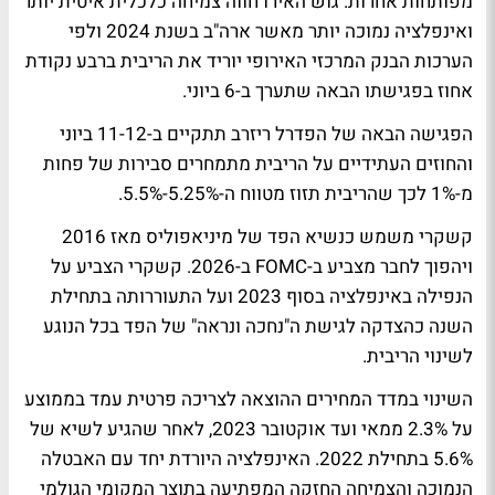
מפותחות אחרות. גוש האירו חווה צמיחה כלכלית איטית יותר
ואינפלציה נמוכה יותר מאשר ארה"ב בשנת 2024 ולפי
הערכות הבנק המרכזי האירופי יוריד את הריבית ברבע נקודת
אחוז בפגישתו הבאה שתערך ב-6 ביוני.
הפגישה הבאה של הפדרל ריזרב תתקיים ב-11-12 ביוני
והחוזים העתידיים על הריבית מתמחרים סבירות של פחות
מ-1% לכך שהריבית תזוז מטווח ה-5.25%-5.5%.
קשקרי משמש כנשיא הפד של מיניאפוליס מאז 2016
ויהפוך לחבר מצביע ב-FOMC ב-2026. קשקרי הצביע על
הנפילה באינפלציה בסוף 2023 ועל התעוררותה בתחילת
השנה כהצדקה לגישת ה"נחכה ונראה" של הפד בכל הנוגע
לשינוי הריבית.
השינוי במדד המחירים ההוצאה לצריכה פרטית עמד בממוצע
על 2.3% ממאי ועד אוקטובר 2023, לאחר שהגיע לשיא של
5.6% בתחילת 2022. האינפלציה היורדת יחד עם האבטלה
הנמוכה והצמיחה החזקה המפתיעה בתוצר המקומי הגולמי