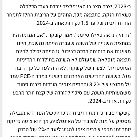
ב-2023, יצרה מצב בו האינפלציה יורדת בעוד הכלכלה
נשארת חזקה. כתוצאה מכך, החוזים על הריבית החלו לתמחר
הורדת ריבית של עד 1.5 נקודות אחוז ב-2024.
"זה היה נראה כאילו סיימנו", אמר קשקרי. "אם המגמה הזו
במחצית השנייה של השנה שעברה הייתה נמשכת, היינו
משיגים את הנחיתה הרכה כביכול. זו הייתה יכולה להיות
תוצאה מופלאה שמעולם לא השוגה בתולדות המדיניות
המוניטרית". לצערו של קשקרי, לא היה לפד כל כך הרבה
מזל. בששת החודשים האחרונים השינוי במדד ה-PCE עמד
על ממוצע של 3.2% והחוזים צופים הורדות ריבית פחות
משמעותיות השנה, עם סיכוי להורדה של קצת יותר מרבע
נקודת אחוז ב-2024.
קשקרי סבור כי רמת הריבית הנוכחית של הפד היא מגבילה
מספיק על מנת להכביד על האינפלציה, אך הוא צופה כי יקח
יותר זמן מכפי שרבים ציפו להגיע ליעד ה-2% של הבנק