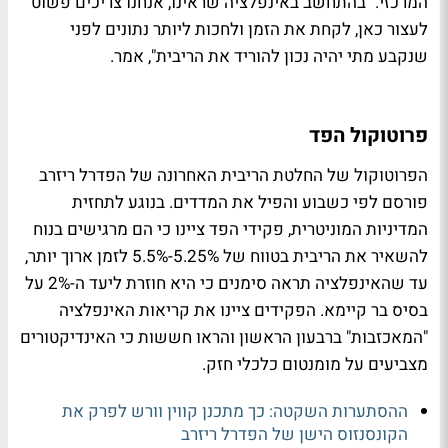
המרכזי. "בהתחשב באינפלציה שראינו, אנחנו צריכים פשוט
לעצור כאן, לקחת את הזמן ולחכות ליותר נתונים לפני
שנקבע מתי יהיה נכון להוריד את הריבית", אמר.
פרוטוקול הפד
הפרוטוקול של החלטת הריבית האחרונה של הפדרל ריזרב
פורסם לפי כשבוע והפיל את המדדים. בנוגע לתחזית
המדיניות המוניטרית, פקידי הפד ציינו כי הם מרגישים בנוח
להשאיר את הריבית בטווח של 5.25%-5.5% לזמן ארוך יותר,
עד שהאינפלציה תראה סימנים כי היא חוזרת ליעד ה-2% על
בסיס בר קיימא. הפקידים ציינו את קריאות האינפלציה
"המאכזבות" ברבעון הראשון והראו חששות כי האינדיקטורים
מצביעים על מומנטום כלכלי חזק.
ההסתערות השקטה: כך מתכנן קווין וורש לפרק את
הקונסנזוס הישן של הפדרל ריזרב