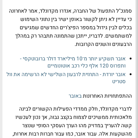
סמנכ"ל התפעול של החברה, אנדרו מקדונלד, אמר לאחרונה
כי עדיין לא ניתן לקשור באופן ישיר בין נתוני השימוש
בכלים לבין גידול במספר הפיצ'רים החדשים שמגיעים
למשתמשים. לדבריו, ייתכן שהתמונה תתבהר רק במהלך
הרבעונים והשנים הקרובות.
אובר תשקיע יותר מ־10 מיליארד דולר ברובוטקסי -
ותפרוס 120 אלף כלי רכב אוטונומיים
אובר יורדת - התחזית לרבעון השלישי לא הרשימה את וול
סטריט
ההתפתחויות האחרונות
באובר
לדברי מקדונלד, חלק ממדדי הפעילות הקשורים לבינה
מלאכותית ממשיכים לצמוח בקצב גבוה, אך נכון לעכשיו
קשה להעריך במדויק מהו הערך העסקי הסופי שנוצר
מהשקעות אלה. עבור אובר, כמו עבור חברות רבות אחרות,